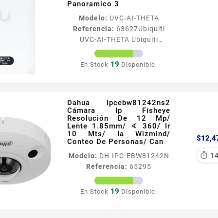
Panoramico 3
viacutedeo de Hanwha
Modelo:
UVC-AI-THETA
Techwin la serie Wisenet X
Referencia:
63627
Ubiquiti
reduce el almacenamiento de
UVC-AI-THETA Ubiquiti
datos hasta un 99 en
Uvcaitheta Camára Ip Ultra
comparacioacuten con la
Compacta Para Interiores
actual tecnologiacutea
19
En Stock
Disponible.
Lente De 8 Megapixeles 4k Y
H264...
Lente De 6 Megapixeles 4k
Panoramico 3 Información
Dahua Ipcebw81242ns2
General Es una cámara de
Cámara Ip Fisheye
seguridad discreta con
Resolución De 12 Mp/
caracteristicas avanzadas El
Lente 1.85mm/ ∢ 360/ Ir
10 Mts/ Ia Wizmind/
kit incluye una AI Theta una
$12,4
Conteo De Personas/ Can
lente gran angular una lente

1
Modelo:
DH-IPC-EBW81242N
360° y dos soportes estándar
Referencia:
65295
Con resolución de 9MP en la
lente de 360° y 8MP en la
lente gran...
19
En Stock
Disponible.