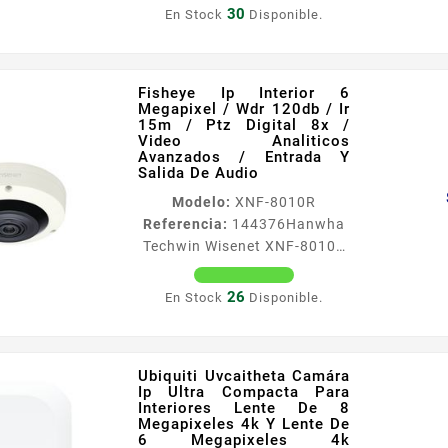
Fisheye 8 Mp Wizmind/ Ir 10
Funciones...
30
En Stock
Disponible.
Mts/ 1.8mm/ Mapa De Calor/
Conteo De Personas/ H.265 /
Es Alarma Y Caracteristicas
Fisheye Ip Interior 6
Principales Sensor CMOS de
Megapixel / Wdr 120db / Ir
8 MP 117 Alta definición y
15m / Ptz Digital 8x /
rendimiento en baja
Video Analiticos
Avanzados / Entrada Y
luminosidad Resolución y
Salida De Audio
Velocidad 8M 3280 × 2480 a
Modelo:
XNF-8010R
2530 fps Visión Nocturna
Referencia:
144376
Hanwha
LED IR con alcance de hasta
Techwin Wisenet XNF-8010R
10 m Monitoreo Inteligente
Fisheye Ip Interior 6
Detección de...
Megapixel / Wdr 120db / Ir
26
En Stock
Disponible.
15m / Ptz Digital 8x / Video
Analiticos Avanzados /
Entrada Y Salida De Audio
Ubiquiti Uvcaitheta Camára
H265 WiseStream II Mediante
Ip Ultra Compacta Para
WiseStream II la
Interiores Lente De 8
tecnologiacutea de
Megapixeles 4k Y Lente De
6 Megapixeles 4k
compresioacuten de