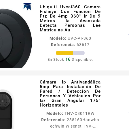
Ubiquiti Uvcai360 Camara
Fisheye Con Función De
Ptz De 4mp 360° Ir De 9
Metros Ia Avanzada
Detecta Personas Lee
Matriculas Au
Modelo:
UVC-AI-360
Referencia:
63617
16
En Stock
Disponible.
Cámara Ip Antivandálica
5mp Para Instalación De
Pared / Deteccion De
Personas Y Vehiculos Por
Ia/ Gran Angular 175°
Horizontales
Modelo:
TNV-C8011RW
Referencia:
238160
Hanwha
Techwin Wisenet TNV-