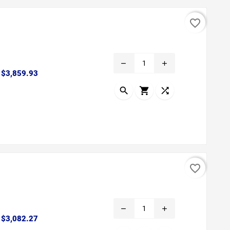
favorite_border
remove
add
Precio
$3,859.93



favorite_border
remove
add
Precio
$3,082.27