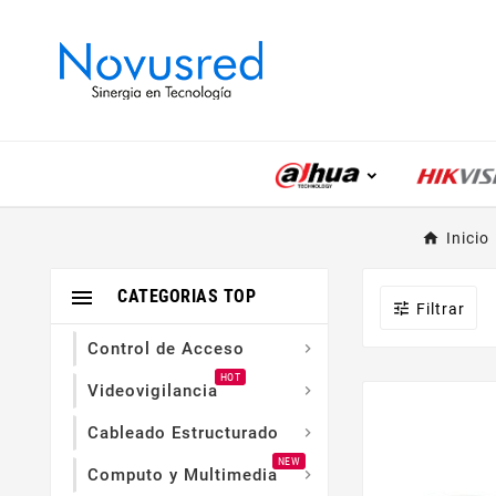
Inicio

CATEGORIAS TOP

Filtrar
Control de Acceso

HOT
Videovigilancia

Cableado Estructurado

NEW
Computo y Multimedia
