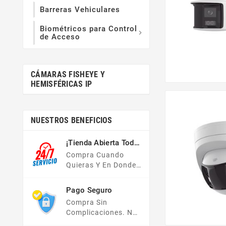
Barreras Vehiculares
Biométricos para Control

de Acceso
CÁMARAS FISHEYE Y
HEMISFÉRICAS IP
NUESTROS BENEFICIOS
¡Tienda Abierta Todo
El Año!
Compra Cuando
Quieras Y En Donde
Quieras, Nuestra
Tienda En Línea Está
Pago Seguro
Disponible Las 24
Compra Sin
Hrs Del Día, Los 7
Complicaciones. No
Días De La Semana.
Importa Tu Forma De