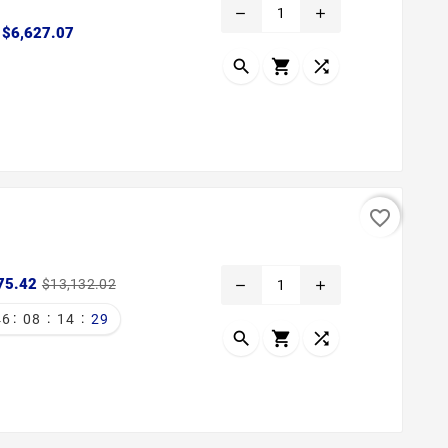
remove
add
Precio
$6,627.07



favorite_border
Precio
Precio
75.42
$13,132.02
remove
add
base
:
:
:
46
08
14
28


