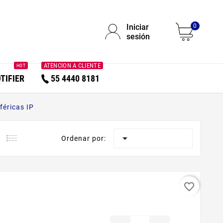
Iniciar
0
sesión
ATENCION A CLIENTE
HOT
TIFIER
55 4440 8181
éricas IP

Ordenar por:
favorite_border