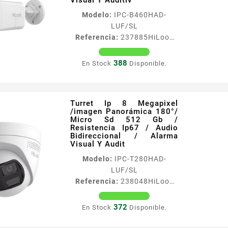
Visual Y Auditiv
Modelo:
IPC-B460HAD-
LUF/SL
Referencia:
237885
HiLook
by HIKVISION IPC-B460HAD-
LUF/SL Bala Ip 6 Megapixel
388
En Stock
Disponible.
/imagen Panorámica 180°/
Micro Sd 512 Gb /
Resistencia Ip67 / Audio
Turret Ip 8 Megapixel
Bidireccional / Alarma Visual
/imagen Panorámica 180°/
Y Auditiv
Micro Sd 512 Gb /
Caracteriacutesticas
Resistencia Ip67 / Audio
Bidireccional / Alarma
Principales Resolucioacuten
Visual Y Audit
maacutexima 6
Modelo:
IPC-T280HAD-
Megapiacutexeles 3632 times
LUF/SL
1632 Lente fijo 28 mm
Referencia:
238048
HiLook
aacutengulo de visioacuten
by HIKVISION IPC-T280HAD-
180deg Dual light 30 m Smart
LUF/SL Turret Ip 8 Megapixel
IR 30 m luz blanca 3D DNR
372
En Stock
Disponible.
/imagen Panorámica 180°/
BLC HLC dWDR Audio...
Micro Sd 512 Gb /