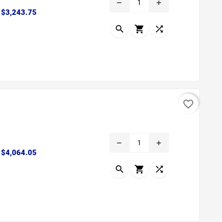
remove
add
Precio
$3,243.75



favorite_border
remove
add
Precio
$4,064.05


