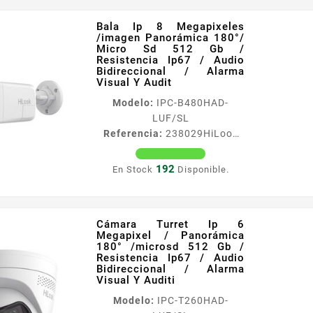
Resistencia Ip67 / Audio
Bala Ip 8 Megapixeles
Bidireccional / Alarma Visual
/imagen Panorámica 180°/
Y Audit Caracteriacutesticas
Micro Sd 512 Gb /
Principales Resolucioacuten
Resistencia Ip67 / Audio
Bidireccional / Alarma
maacutexima 8
Visual Y Audit
Megapiacutexeles 4256 times
Modelo:
IPC-B480HAD-
1888 Lente fijo 2 mm
LUF/SL
aacutengulo de visioacuten
Referencia:
238029
HiLook
180deg Dual light 20 m Smart
by HIKVISION IPC-B480HAD-
IR 15m luz blanca 3D DNR
LUF/SL Bala Ip 8 Megapixeles
BLC HLC dWDR Audio
192
En Stock
Disponible.
/imagen Panorámica 180°/
bidireccional...
Micro Sd 512 Gb /
Resistencia Ip67 / Audio
Cámara Turret Ip 6
Bidireccional / Alarma Visual
Megapixel / Panorámica
Y Audit Caracteriacutesticas
180° /microsd 512 Gb /
Principales Resolucioacuten
Resistencia Ip67 / Audio
Bidireccional / Alarma
maacutexima 8
Visual Y Auditi
Megapiacutexeles 4256 times
Modelo:
IPC-T260HAD-
1888 Lente fijo 2 mm