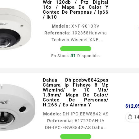
Wdr 120db / Ptz Digital
caacutemara Sensor de
16x / Mapa De Calor Y
imagen 118 6M CMOS
Conteo De Personas / Ip66
/ Ik10
Iluminacioacuten
miacutenima Color 01 Lux
Modelo:
XNF-9010RV
F16 BN 0 Lux IR LED
Referencia:
192358
Hanwha
Encendido Velocidad del
Techwin Wisenet XNF-
shutter 2 112000s Dia Noche
9010RV Fisheye Ip 12
real con filtro ICR Lente fijo
Megapixel / Wdr 120db / Ptz
41
En Stock
Disponible.
16mm Distancia de...
Digital 16x / Mapa De Calor Y
Conteo De Personas / Ip66 /
Ik10 Caracteriacutesticas de
Dahua Dhipcebw8842pas
la caacutemara Sensor de
Cámara Ip Fisheye 8 Mp
imagen 123 12MP CMOS
Wizmind/ Ir 10 Mts/
Iluminacioacuten
1.8mm/ Mapa De Calor/
Conteo De Personas/
miacutenima Color 039 Lux
H.265 / Es Alarma Y
$12,0
F22 BN 0 Lux IR LED
Modelo:
DH-IPC-EBW8842-AS
Encendido Velocidad del

1
Referencia:
61727
DAHUA
shutter 2 112000s Dia Noche
DH-IPC-EBW8842-AS Dahua
real con filtro ICR Lente fijo
Dhipcebw8842pas Cámara Ip
108 mm Distancia de IR 10 m