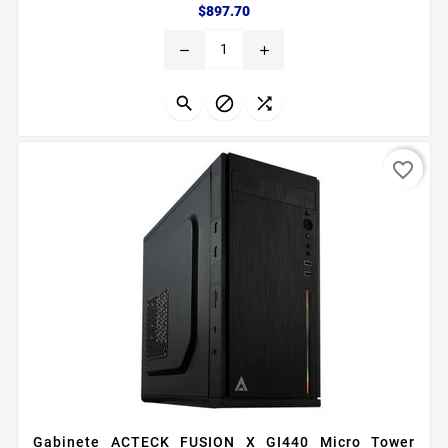
Precio
$897.70
remove
add



favorite_border
Gabinete ACTECK FUSION X GI440 Micro Tower