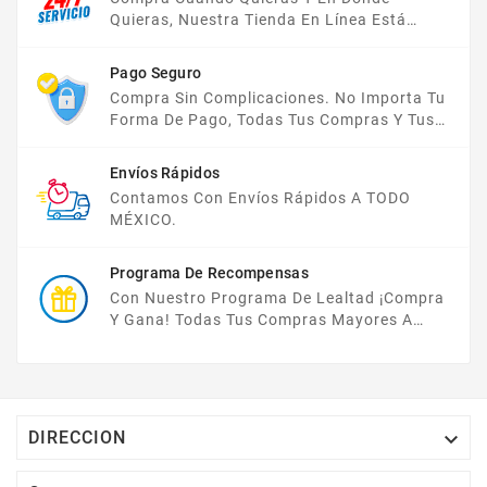
Quieras, Nuestra Tienda En Línea Está
Disponible Las 24 Hrs Del Día, Los 7 Días De
La Semana.
Pago Seguro
Compra Sin Complicaciones. No Importa Tu
Forma De Pago, Todas Tus Compras Y Tus
Datos Están Protegidos Con Nosotros.
Envíos Rápidos
Contamos Con Envíos Rápidos A TODO
MÉXICO.
Programa De Recompensas
Con Nuestro Programa De Lealtad ¡compra
Y Gana! Todas Tus Compras Mayores A
$2,000 MXN Bonifican A Tu Monedero
Electrónico El 1% Del Total De Tu Compra, El
Cuál Podrás Utilizar A Partir De Tu Siguiente
Compra O Acumularlos.

DIRECCION