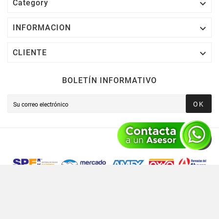

Category

INFORMACION

CLIENTE
BOLETÍN INFORMATIVO
OK
Novusred © 2021 Todos Los Derechos Reservados,