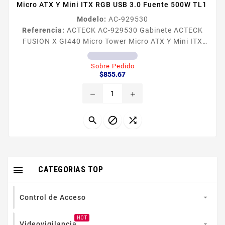
Micro ATX Y Mini ITX RGB USB 3.0 Fuente 500W TL1
Modelo:
AC-929530
Referencia:
ACTECK AC-929530 Gabinete ACTECK
FUSION X GI440 Micro Tower Micro ATX Y Mini ITX
RGB USB 3.0 Fuente 500W TL1
Sobre Pedido
Precio
$855.67
remove
add




CATEGORIAS TOP
Control de Acceso

HOT
Videovigilancia
