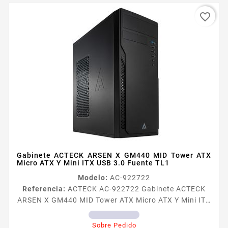
favorite_border
Gabinete ACTECK ARSEN X GM440 MID Tower ATX
Micro ATX Y Mini ITX USB 3.0 Fuente TL1
Modelo:
AC-922722
Referencia:
ACTECK AC-922722 Gabinete ACTECK
ARSEN X GM440 MID Tower ATX Micro ATX Y Mini ITX
USB 3.0 Fuente TL1
Sobre Pedido