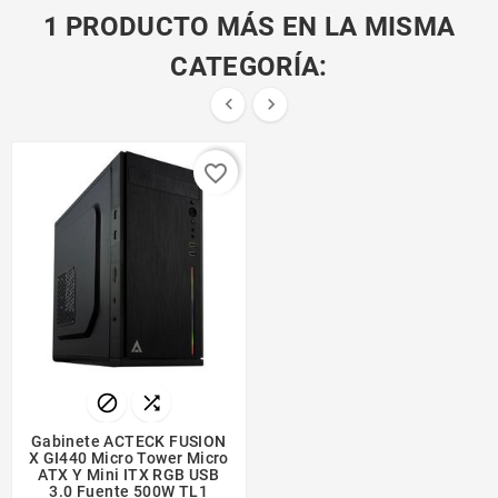
1 PRODUCTO MÁS EN LA MISMA
CATEGORÍA:


favorite_border


Gabinete ACTECK FUSION
X GI440 Micro Tower Micro
ATX Y Mini ITX RGB USB
3.0 Fuente 500W TL1