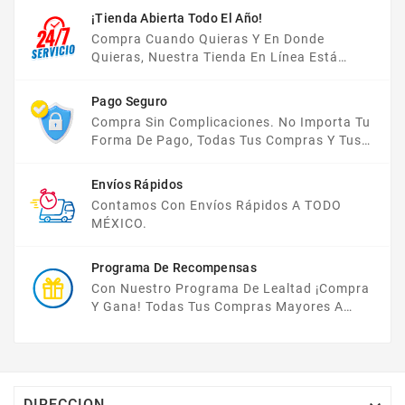
¡Tienda Abierta Todo El Año!
Compra Cuando Quieras Y En Donde
Quieras, Nuestra Tienda En Línea Está
Disponible Las 24 Hrs Del Día, Los 7 Días De
La Semana.
Pago Seguro
Compra Sin Complicaciones. No Importa Tu
Forma De Pago, Todas Tus Compras Y Tus
Datos Están Protegidos Con Nosotros.
Envíos Rápidos
Contamos Con Envíos Rápidos A TODO
MÉXICO.
Programa De Recompensas
Con Nuestro Programa De Lealtad ¡compra
Y Gana! Todas Tus Compras Mayores A
$2,000 MXN Bonifican A Tu Monedero
Electrónico El 1% Del Total De Tu Compra, El
Cuál Podrás Utilizar A Partir De Tu Siguiente
Compra O Acumularlos.
DIRECCION