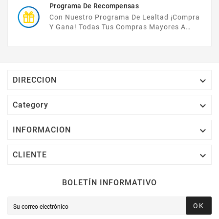
Programa De Recompensas
Con Nuestro Programa De Lealtad ¡compra
Y Gana! Todas Tus Compras Mayores A
$2,000 MXN Bonifican A Tu Monedero
Electrónico El 1% Del Total De Tu Compra, El
Cuál Podrás Utilizar A Partir De Tu Siguiente
Compra O Acumularlos.

DIRECCION

Category

INFORMACION

CLIENTE
BOLETÍN INFORMATIVO
OK