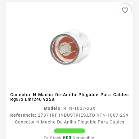
favorite_border
Conector N Macho De Anillo Plegable Para Cables
Rg8/x Lmr240 9258.
Modelo:
RFN-1007-2SX
Referencia:
27871
RF INDUSTRIES,LTD RFN-1007-2SX
Conector N Macho De Anillo Plegable Para Cables
Rg8/x Lmr240 9258. Conector N Macho de anillo
plegable para cables RG8X LMR240 Tipo de Conector
500
En Stock
Disponible.