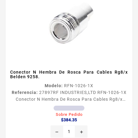
Conector N Hembra De Rosca Para Cables Rg8/x
Belden 9258.
Modelo:
RFN-1026-1X
Referencia:
27897
RF INDUSTRIES,LTD RFN-1026-1X
Conector N Hembra De Rosca Para Cables Rg8/x
Belden 9258. Tipo de Conector N Hembra Especial
para Cables RG8X BELDEN 9258 Modo de Ensamble
Sobre Pedido
Precio
Rosca Cuerpo de Bronce Plateado Contacto Central
$384.35
Oro Aislante Dieleacutectrico Tefloacuten
remove
add