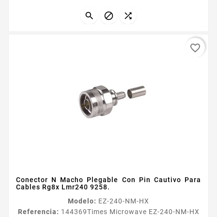



favorite_border
Conector N Macho Plegable Con Pin Cautivo Para
Cables Rg8x Lmr240 9258.
Modelo:
EZ-240-NM-HX
Referencia:
144369
Times Microwave EZ-240-NM-HX