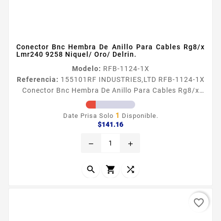
Conector Bnc Hembra De Anillo Para Cables Rg8/x
Lmr240 9258 Niquel/ Oro/ Delrin.
Modelo:
RFB-1124-1X
Referencia:
155101
RF INDUSTRIES,LTD RFB-1124-1X
Conector Bnc Hembra De Anillo Para Cables Rg8/x
Lmr240 9258 Niquel/ Oro/ Delrin. Conector BNC
Hembra de Anillo para Cables RG8X LMR240 9258
1
Date Prisa Solo
Disponible.
Tipo de Conector BNC Hembra Especial para Cable
Precio
$141.16
RG8X LMR240 9258 Modo de Ensamble Anillo
remove
add
plegable Cuerpo de Bronce Niquelado Contacto
Central Oro Aislante Dieleacutectrico Delrin



favorite_border