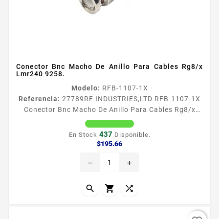
Conector Bnc Macho De Anillo Para Cables Rg8/x
Lmr240 9258.
Modelo:
RFB-1107-1X
Referencia:
27789
RF INDUSTRIES,LTD RFB-1107-1X
Conector Bnc Macho De Anillo Para Cables Rg8/x
Lmr240 9258. Conector BNC Macho de Anillo para
cables RG8X LMR240 9258 Tipo de Conector BNC
437
En Stock
Disponible.
Macho Especial para Cable RG8X BELDEN 9258
Precio
$195.66
LMR240 Modo de Ensamble Anillo plegable Cuerpo de
remove
add
Bronce Niquelado Contacto Central Oro Aislante
Dieleacutectrico Delrin


