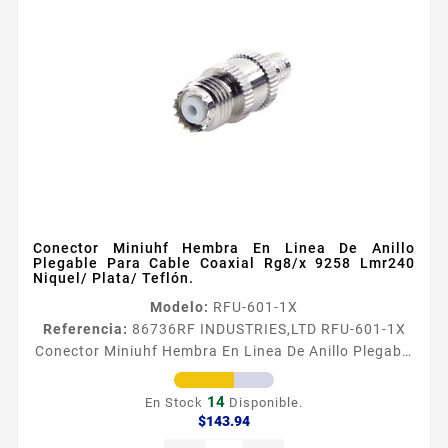
Conector Miniuhf Hembra En Linea De Anillo
Plegable Para Cable Coaxial Rg8/x 9258 Lmr240
Niquel/ Plata/ Teflón.
Modelo:
RFU-601-1X
Referencia:
86736
RF INDUSTRIES,LTD RFU-601-1X
Conector Miniuhf Hembra En Linea De Anillo Plegable
Para Cable Coaxial Rg8/x 9258 Lmr240 Niquel/
Plata/ Teflón. Conector MiniUHF Hembra de Anillo
14
En Stock
Disponible.
Plegable para RG8X LMR240 Tipo de Conector
Precio
$143.94
MiniUHF Hembra Especial para Cable RG8X LMR240