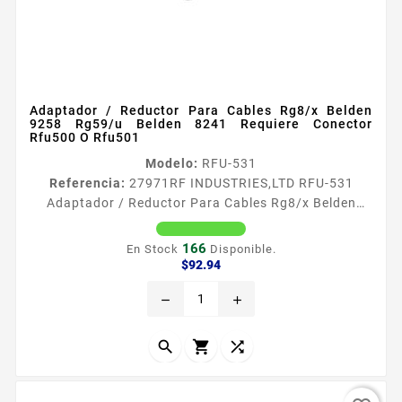
Adaptador / Reductor Para Cables Rg8/x Belden
9258 Rg59/u Belden 8241 Requiere Conector
Rfu500 O Rfu501
Modelo:
RFU-531
Referencia:
27971
RF INDUSTRIES,LTD RFU-531
Adaptador / Reductor Para Cables Rg8/x Belden
9258 Rg59/u Belden 8241 Requiere Conector Rfu500
O Rfu501 Tipo de Conector Adaptador Reductor
166
En Stock
Disponible.
Especial para Cable RG8X BELDEN 9258 RG59U
Precio
$92.94
BELDEN 8241 Requiere Conector RFU500 RFU501
remove
add
Modo de Ensamble Roscable Cuerpo Niacutequel


