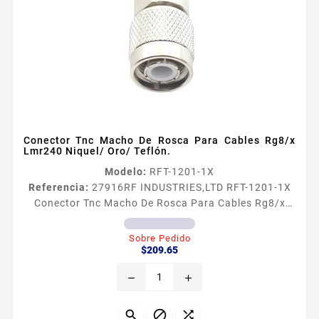
Conector Tnc Macho De Rosca Para Cables Rg8/x
Lmr240 Niquel/ Oro/ Teflón.
Modelo:
RFT-1201-1X
Referencia:
27916
RF INDUSTRIES,LTD RFT-1201-1X
Conector Tnc Macho De Rosca Para Cables Rg8/x
Lmr240 Niquel/ Oro/ Teflón. Conector TNC Macho de
Rosca para Cables RG8X LMR240 Niacutequel Oro
Sobre Pedido
Precio
Tefloacuten Tipo de Conector TNC Macho Especial
$209.65
para Cable RG8X BELDEN 9258 LMR240 Modo de
remove
add
Ensamble Rosca Cuerpo de Bronce Niquelado
Contacto Central Oro Aislante Dieleacutectrico
Tefloacuten


