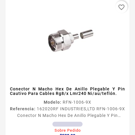
favorite_border
Conector N Macho Hex De Anillo Plegable Y Pin
Cautivo Para Cables Rg8/x Lmr240 Ni/au/teflón.
Modelo:
RFN-1006-9X
Referencia:
162020
RF INDUSTRIES,LTD RFN-1006-9X
Conector N Macho Hex De Anillo Plegable Y Pin
Cautivo Para Cables Rg8/x Lmr240 Ni/au/teflón.
Conector N Macho Hex de Anillo Plegable y Pin
Sobre Pedido
Precio