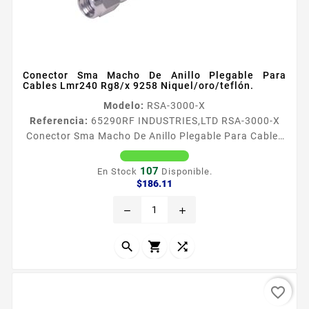
Conector Sma Macho De Anillo Plegable Para
Cables Lmr240 Rg8/x 9258 Niquel/oro/teflón.
Modelo:
RSA-3000-X
Referencia:
65290
RF INDUSTRIES,LTD RSA-3000-X
Conector Sma Macho De Anillo Plegable Para Cables
Lmr240 Rg8/x 9258 Niquel/oro/teflón. Conector SMA
Macho de Anillo Plegable para Cables RG8X LMR240
107
En Stock
Disponible.
BELDEN 9258 Tipo de Conector SMA Macho Especial
Precio
$186.11
para Cable RG8X LMR240 BELDEN 9258 Modo de
remove
add
Ensamble Anillo plegable Cuerpo de Bronce
Niquelado Contacto Central Oro Aislante
Dieleacutectrico Tefloacuten



favorite_border