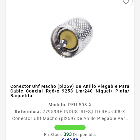
favorite_border
Conector Uhf Macho (pl259) De Anillo Plegable Para
Cable Coaxial Rg8/x 9258 Lmr240 Niquel/ Plata/
Baquelita.
Modelo:
RFU-508-X
Referencia:
27959
RF INDUSTRIES,LTD RFU-508-X
Conector Uhf Macho (pl259) De Anillo Plegable Para
Cable Coaxial Rg8/x 9258 Lmr240 Niquel/ Plata/
Baquelita. Conector UHF Macho PL259 Anillo
393
En Stock
Disponible.
Plegable en Cables RG8X LMR240 Tipo de Conector
Precio