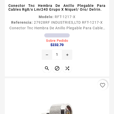
Conector Tnc Hembra De Anillo Plegable Para
Cables Rg8/x Lmr240 Grupo X Niquel/ Oro/ Delrin.
Modelo:
RFT-1217-X
Referencia:
27928
RF INDUSTRIES,LTD RFT-1217-X
Conector Tnc Hembra De Anillo Plegable Para Cables
Rg8/x Lmr240 Grupo X Niquel/ Oro/ Delrin. Conector
TNC Hembra de Anillo Plegable para Cables RG8X
Sobre Pedido
Precio
LMR240 Grupo X Niacutequel Oro Delrin Tipo de
$232.70
Conector TNC Hembra Especial para Cable RG8X
remove
add
BELDEN 9258 LMR240 Modo de Ensamble Anillo
plegable Cuerpo de Bronce Niacutequel Contacto
Central Oro Aislante Dieleacutectrico...



favorite_border