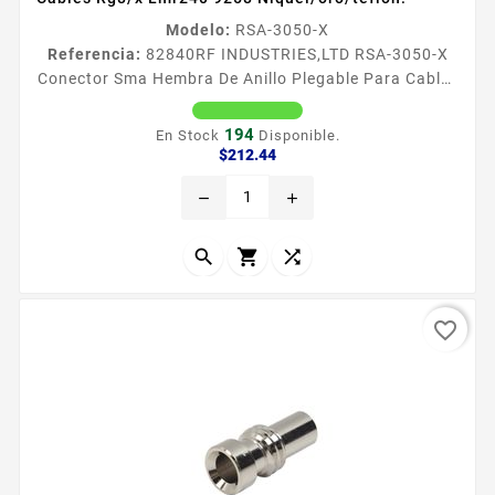
Modelo:
RSA-3050-X
Referencia:
82840
RF INDUSTRIES,LTD RSA-3050-X
Conector Sma Hembra De Anillo Plegable Para Cables
Rg8/x Lmr240 9258 Niquel/oro/teflón. Conector SMA
Hembra de Anillo plegable para Cables RG8X BELDEN
194
En Stock
Disponible.
9258 Tipo de Conector SMA Hembra Especial para
Precio
$212.44
Cable RG8X LMR240 BELDEN 9258 Modo de
remove
add
Ensamble Anillo plegable Cuerpo de Bronce
Niquelado Contacto Central Oro Aislante
Dieleacutectrico Tefloacuten



favorite_border