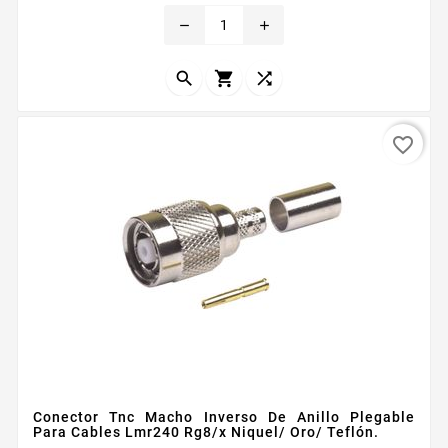
Especial para Cable RG8X BELDEN 9258 LMR240
remove
add
Modo de Ensamble Anillo plegable Cuerpo de Bronce
Niquelado Contacto Central Oro Aislante
Dieleacutectrico Delrin



favorite_border
Conector Tnc Macho Inverso De Anillo Plegable
Para Cables Lmr240 Rg8/x Niquel/ Oro/ Teflón.