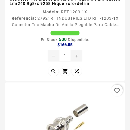
Lmr240 Rg8/x 9258 Niquel/oro/delrin.
Modelo:
RFT-1203-1X
Referencia:
27921
RF INDUSTRIES,LTD RFT-1203-1X
Conector Tnc Macho De Anillo Plegable Para Cables
Lmr240 Rg8/x 9258 Niquel/oro/delrin. Conector TNC
Macho de Anillo Plegable para LMR240 RG8X 9258
500
En Stock
Disponible.
Tipo de Conector TNC Macho Especial para Cable
Precio
$166.55
LMR240 RG8X BELDEN 9258 Modo de Ensamble
remove
add
Anillo plegable Cuerpo de Bronce Niacutequel
Contacto Central Oro Aislante Dieleacutectrico Delrin



favorite_border