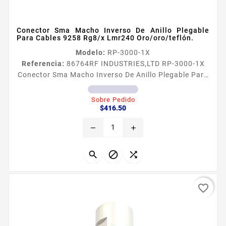
Conector Sma Macho Inverso De Anillo Plegable
Para Cables 9258 Rg8/x Lmr240 Oro/oro/teflón.
Modelo:
RP-3000-1X
Referencia:
86764
RF INDUSTRIES,LTD RP-3000-1X
Conector Sma Macho Inverso De Anillo Plegable Para
Cables 9258 Rg8/x Lmr240 Oro/oro/teflón. Conector
SMA Macho Inverso de Anillo Plegable para Cables
Sobre Pedido
Precio
RG8X LMR240 9258​ Tipo de Conector SMA Macho
$416.50
Inverso Especial para Cables RG8X BELDEN 9258
remove
add
Modo de Ensamble Anillo plegable Cuerpo de Bronce
Oro Contacto Central Oro Aislante Dieleacutectrico
Tefloacuten



favorite_border