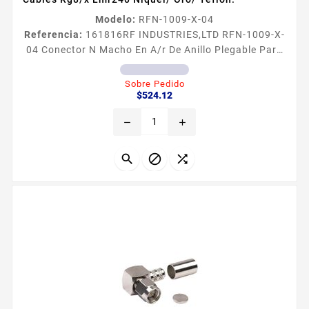
Modelo:
RFN-1009-X-04
Referencia:
161816
RF INDUSTRIES,LTD RFN-1009-X-
04 Conector N Macho En A/r De Anillo Plegable Para
Cables Rg8/x Lmr240 Niquel/ Oro/ Teflón. Conector
N Macho en AR de Anillo Plegable para Cables RG8X
Sobre Pedido
Precio
LMR240 Tipo de Conector N Macho en Aacutengulo
$524.12
Recto Especial para Cables RG8X LMR240 Modo de
remove
add
Ensamble Anillo Plegable Cuerpo Cuadrado de Bronce
Niquelado Contacto Central Oro Aislante
Dieleacutectrico Tefloacuten


