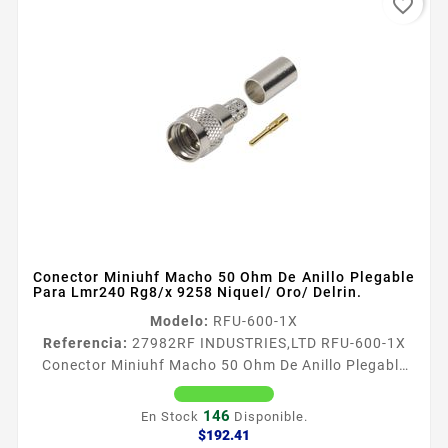
favorite_border
Conector Miniuhf Macho 50 Ohm De Anillo Plegable
Para Lmr240 Rg8/x 9258 Niquel/ Oro/ Delrin.
Modelo:
RFU-600-1X
Referencia:
27982
RF INDUSTRIES,LTD RFU-600-1X
Conector Miniuhf Macho 50 Ohm De Anillo Plegable
Para Lmr240 Rg8/x 9258 Niquel/ Oro/ Delrin.
Conector MiniUHF Macho de Anillo Plegable para
146
En Stock
Disponible.
RG8X LMR240​ Tipo de Conector MiniUHF Macho
Precio
$192.41