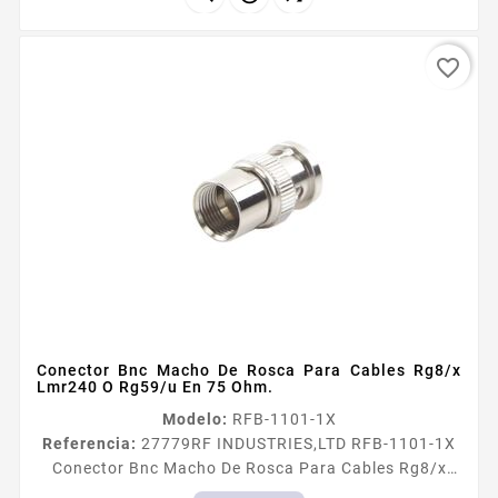
favorite_border
Conector Bnc Macho De Rosca Para Cables Rg8/x
Lmr240 O Rg59/u En 75 Ohm.
Modelo:
RFB-1101-1X
Referencia:
27779
RF INDUSTRIES,LTD RFB-1101-1X
Conector Bnc Macho De Rosca Para Cables Rg8/x
Lmr240 O Rg59/u En 75 Ohm. Conector BNC Macho