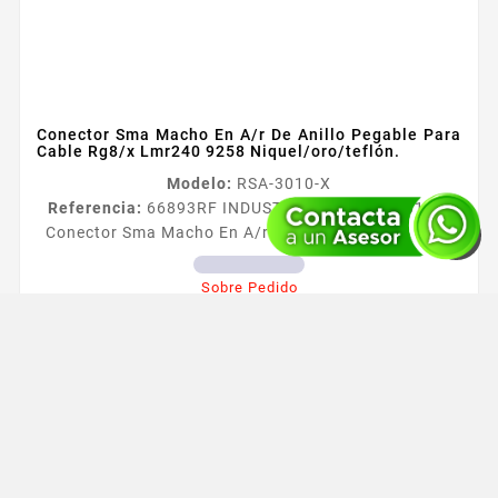
Conector Sma Macho En A/r De Anillo Pegable Para
Cable Rg8/x Lmr240 9258 Niquel/oro/teflón.
Modelo:
RSA-3010-X
Referencia:
66893
RF INDUSTRIES,LTD RSA-3010-X
Conector Sma Macho En A/r De Anillo Pegable Para
Cable Rg8/x Lmr240 9258 Niquel/oro/teflón.
Conector SMA Macho en AR de Anillo Pegable para
Sobre Pedido
Precio
Cables RG8XU LMR240 Tipo de Conector SMA Macho
$363.39
en AR Especial para Cable RG8X LMR240 BELDEN
remove
add
9258 Modo de Ensamble Anillo Plegable Cuerpo de
Bronce Niquelado Contacto Central Oro Aislante
Dieleacutectrico Tefloacuten


