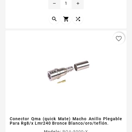
remove
add
BELDEN 9258 Modo de Ensamble Anillo Plegable
Cuerpo de Bronce Niquelado Contacto Central
Plateado Aislante Dieleacutectrico Tefloacuten



favorite_border
Conector Qma (quick Mate) Macho Anillo Plegable
Para Rg8/x Lmr240 Bronce Blanco/oro/teflón.
Modelo:
RQA-5000-X