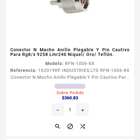
Conector N Macho Anillo Plegable Y Pin Cautivo
Para Rg8/x 9258 Lmr240 Niquel/ Oro/ Teflón.
Modelo:
RFN-1006-8X
Referencia:
162019
RF INDUSTRIES,LTD RFN-1006-8X
Conector N Macho Anillo Plegable Y Pin Cautivo Para
Rg8/x 9258 Lmr240 Niquel/ Oro/ Teflón. Conector N
Macho de Anillo Plegable y Pin Cautivo para RG8X
Sobre Pedido
Precio
LMR240 Tipo de Conector N Macho Especial para
$360.83
Cables RG8X BELDEN 9258 LMR240 Modo de
remove
add
Ensamble Anillo Plegable Cuerpo de Bronce
Niquelado Contacto Central Oro Pin Cautivo Aislante
Dieleacutectrico Tefloacuten Pregunte...


