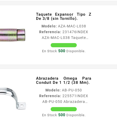
Tamantildeo Nominal 13 mm
12 Dimensiones
Diaacutemetro 27 mm Altura
Taquete Expansor Tipo Z
De 3/8 (sin Tornillo).
11 mm Peso aprox x ciento
10 kg Para el remate de
Modelo:
AZA-MAC-L038
bordes de tubos y conectores
Referencia:
231476
INDEX
AZA-MAC-L038 Taquete
Expansor Tipo Z De 3/8 (sin
Tornillo). Caracteriacuteticas
500
En Stock
Disponible.
Anclaje fabricado en zamak 3
por inyeccioacuten con
principio de funcionamiento
por expansioacuten e
instalacioacuten por par
Abrazadera Omega Para
Conduit De 1 1/2 (38 Mm).
controlado Uso en
hormigoacuten de baja
Modelo:
AB-PU-050
resistencia ladrillos macizos
Referencia:
225571
INDEX
ladrillos huecos etc
AB-PU-050 Abrazadera
Faacutecil montaje Empleo
Omega Para Conduit De 1 1/2
para cargas medias
(38 Mm). Abrazadera Omega
500
En Stock
Disponible.