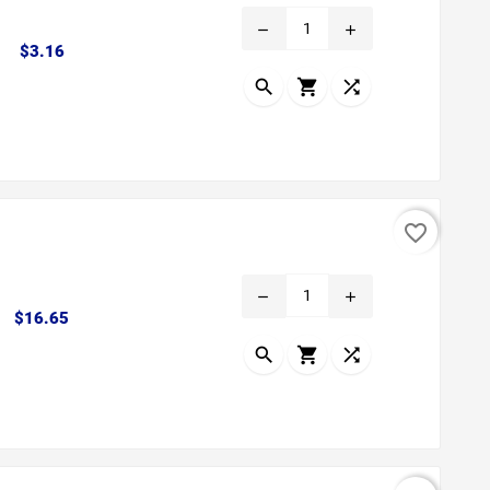
remove
add
Precio
$3.16



favorite_border
remove
add
Precio
$16.65


