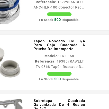
Referencia:
187290
ANCLO
abrazadera Agujero para
ANC-HLR-100 Conector Recto
varilla de 14rdquo
Para Tubo Tipo Liquidtight De
Especialmente indicada para
1 (25 Mm).
500
En Stock
Disponible.
tuberiacuteas horizontales y
Caracteriacutesticas
suspendidas...
Acabado bruntildeido
brillante Contratuerca y
sellos incluidos Fabricado en
Tapón Roscado De 3/4
conformidad con norma
Para Caja Cuadrada A
Prueba De Intemperie.
NEMA FB1 USA GSA F 406 D
UL 514 B Diaacutemetro 1 25
Modelo:
TA-0368
mm Compatible con
Referencia:
193857
RAWELT
ANCCOT100
TA-0368 Tapón Roscado De
3/4 Para Caja Cuadrada A
Prueba De Intemperie.
500
En Stock
Disponible.
Caracteristicas principales A
prueba de intemperie Cuerpo
Aluminio inyectado a
presioacuten Acabado
Sobretapa Cuadrada
Pintura electrostatica
Galvanizada De 4 Realce
De 1/2.