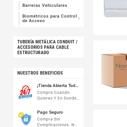
Barreras Vehiculares
Biométricos para Control

de Acceso
TUBERÍA METÁLICA CONDUIT /
ACCESORIOS PARA CABLE
ESTRUCTURADO
NUESTROS BENEFICIOS
¡Tienda Abierta Todo
El Año!
Compra Cuando
Quieras Y En Donde
Quieras, Nuestra
Tienda En Línea Está
Pago Seguro
Disponible Las 24
Compra Sin
Hrs Del Día, Los 7
Complicaciones. No
Días De La Semana.