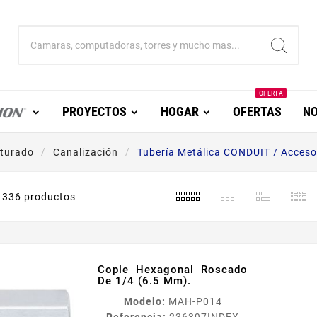
OFERTA
PROYECTOS
HOGAR
OFERTAS
NO
cturado
Canalización
Tubería Metálica CONDUIT / Acceso
336 productos
Cople Hexagonal Roscado
De 1/4 (6.5 Mm).
Modelo:
MAH-P014
Referencia:
236397
INDEX