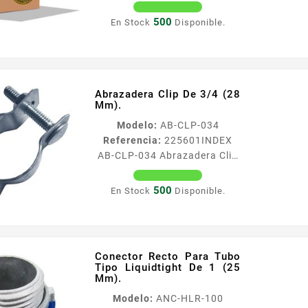
en instalaciones Facilidad y
Con 4 Perforaciones. Angulo
rapidez de montaje
9 X 10 cm con 4
500
En Stock
Disponible.
Caracteriacutesticas
Perforaciones P 1325
Tamantildeo...
Abrazadera Clip De 3/4 (28
Mm).
Modelo:
AB-CLP-034
Referencia:
225601
INDEX
AB-CLP-034 Abrazadera Clip
De 3/4 (28 Mm). Abrazadera
Clip de 34
500
En Stock
Disponible.
Caracteriacutesticas
Acabado superficial cincado
electroliacutetico
recubrimiento gt5 micras
Conector Recto Para Tubo
Abrazadera de una sola pieza
Tipo Liquidtight De 1 (25
con tornillo sin huella y con
Mm).
cuadradillo debajo de la
Modelo:
ANC-HLR-100
cabeza para un ajuste con la