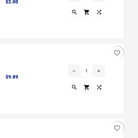
Precio
$2.00



favorite_border
remove
add
Precio
$9.89



favorite_border