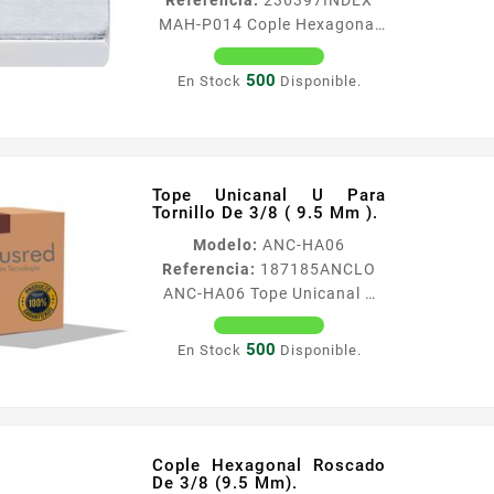
MAH-P014 Cople Hexagonal
Roscado De 1/4 (6.5 Mm).
Caracteriacutesticas
500
En Stock
Disponible.
Versatilidad en
diaacutemetros y
componentes Cople de
unioacuten de varillas para
aplicacioacuten de grandes
Tope Unicanal U Para
Tornillo De 3/8 ( 9.5 Mm ).
recorridos locales
comerciales etc Distintas
Modelo:
ANC-HA06
soluciones de fijacioacuten al
Referencia:
187185
ANCLO
techo sujetador mariposa y
ANC-HA06 Tope Unicanal U
cople Acabados en cincado
Para Tornillo De 3/8 ( 9.5 Mm
Rosca 14 Longitud total 78
). Tope unicanal U Para
500
En Stock
Disponible.
Llave de tuerca 38 Varilla
tornillo 38 95 mm
roscada RVZL01403
Cople Hexagonal Roscado
De 3/8 (9.5 Mm).