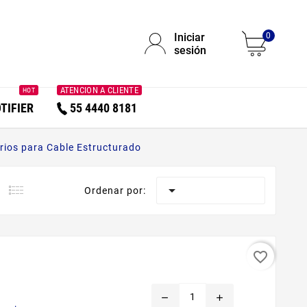
Iniciar
0
sesión
ATENCION A CLIENTE
HOT
TIFIER
55 4440 8181
rios para Cable Estructurado

Ordenar por:
favorite_border
remove
add