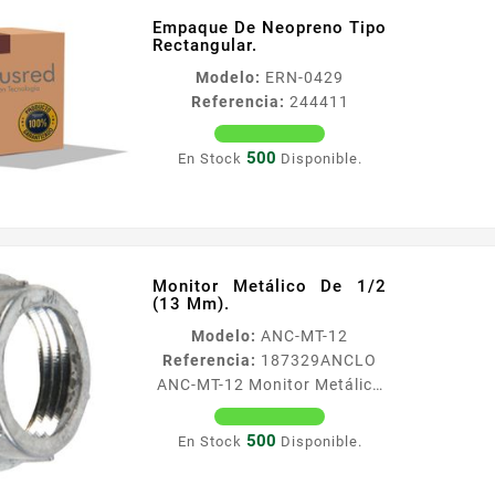
Empaque De Neopreno Tipo
Rectangular.
Modelo:
ERN-0429
Referencia:
244411
500
En Stock
Disponible.
Monitor Metálico De 1/2
(13 Mm).
Modelo:
ANC-MT-12
Referencia:
187329
ANCLO
ANC-MT-12 Monitor Metálico
De 1/2 (13 Mm). Monitor
metaacutelico para
500
En Stock
Disponible.
terminacioacuten de conduit
roscado Caracteriacutesticas