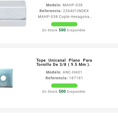
Modelo:
MAHP-038
Referencia:
236401
INDEX
MAHP-038 Cople Hexagonal
Roscado De 3/8 (9.5 Mm).
Caracteriacutesticas
500
En Stock
Disponible.
Versatilidad en
diaacutemetros y
componentes Cople de
unioacuten de varillas para
aplicacioacuten de grandes
Tope Unicanal Plano Para
recorridos locales
Tornillo De 3/8 ( 9.5 Mm ).
comerciales etc Distintas
Modelo:
ANC-HA01
soluciones de fijacioacuten al
Referencia:
187181
techo sujetador mariposa y
cople Acabados en cincado
500
En Stock
Disponible.
Rosca 38 Longitud total 1 18
Llave de tuerca 12 Varilla
roscada RVZL03803