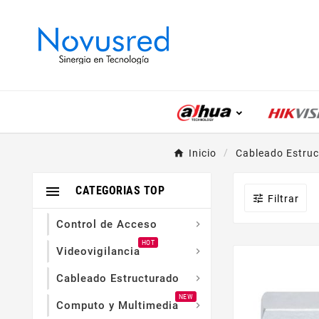
Inicio
Cableado Estru

CATEGORIAS TOP

Filtrar
Control de Acceso

HOT
Videovigilancia

Cableado Estructurado

NEW
Computo y Multimedia
