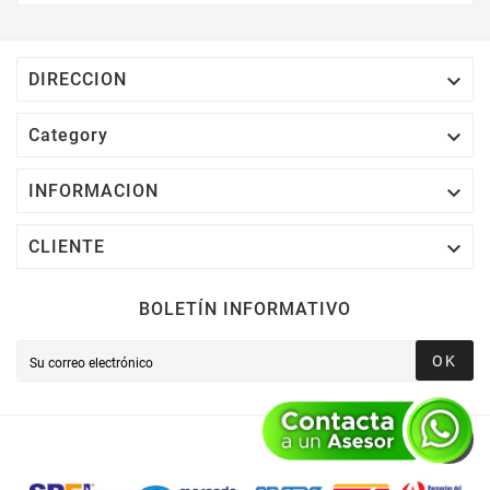
Electrónico El 1% Del Total De Tu Compra, El
Cuál Podrás Utilizar A Partir De Tu Siguiente
Compra O Acumularlos.

DIRECCION

Category

INFORMACION

CLIENTE
BOLETÍN INFORMATIVO
OK