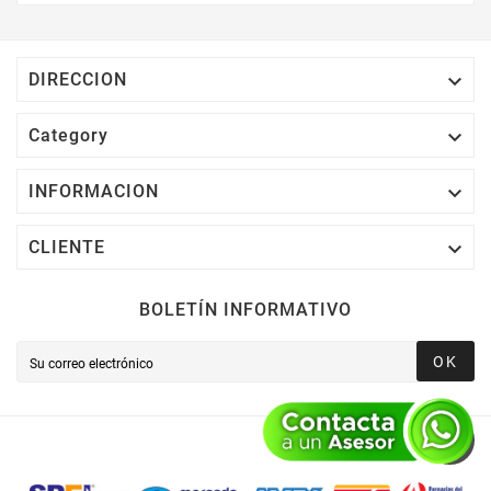
Electrónico El 1% Del Total De Tu Compra, El
Cuál Podrás Utilizar A Partir De Tu Siguiente
Compra O Acumularlos.

DIRECCION

Category

INFORMACION

CLIENTE
BOLETÍN INFORMATIVO
OK