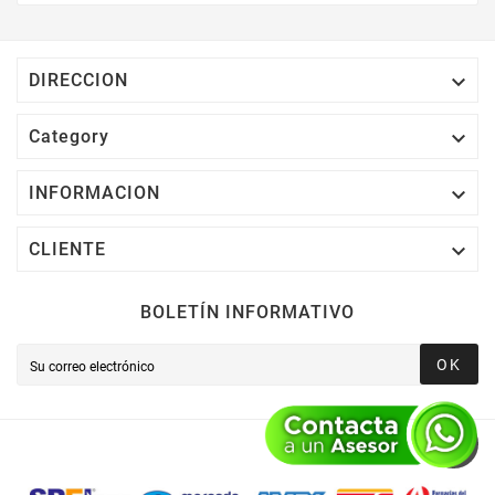
Electrónico El 1% Del Total De Tu Compra, El
Cuál Podrás Utilizar A Partir De Tu Siguiente
Compra O Acumularlos.

DIRECCION

Category

INFORMACION

CLIENTE
BOLETÍN INFORMATIVO
OK