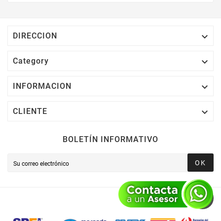
Electrónico El 1% Del Total De Tu Compra, El
Cuál Podrás Utilizar A Partir De Tu Siguiente
Compra O Acumularlos.

DIRECCION

Category

INFORMACION

CLIENTE
BOLETÍN INFORMATIVO
OK