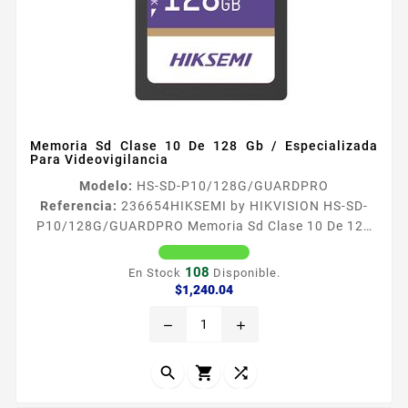
Memoria Sd Clase 10 De 128 Gb / Especializada
Para Videovigilancia
Modelo:
HS-SD-P10/128G/GUARDPRO
Referencia:
236654
HIKSEMI by HIKVISION HS-SD-
P10/128G/GUARDPRO Memoria Sd Clase 10 De 128
Gb / Especializada Para Videovigilancia
Especificaciones Caracteriacutesticas Principales
108
En Stock
Disponible.
Capacidad 128 GB Velocidad de Lectura 100 MBs
Precio
$1,240.04
Velocidad de Escritura 90 MBs Sistema de Archivos
remove
add
FAT32 exFAT Velocidad Class 10 U1 U3
Especificacioacuten SDHC SDXC Memoria flash NAND
TLC TripleLevel Cell Dimensiones 32 mm x 24 mm x



21...