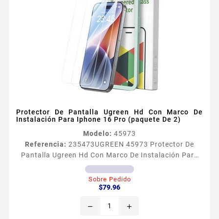
Protector De Pantalla Ugreen Hd Con Marco De
Instalación Para Iphone 16 Pro (paquete De 2)
Modelo:
45973
Referencia:
235473
UGREEN 45973 Protector De
Pantalla Ugreen Hd Con Marco De Instalación Para
Iphone 16 Pro (paquete De 2)
Sobre Pedido
Precio
$79.96
remove
add