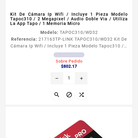
Kit De Cámara Ip Wifi / Incluye 1 Pieza Modelo
Tapoc310 / 2 Megapixel / Audio Doble Via / Utiliza
La App Tapo / 1 Memoria Micro
Modelo:
TAPOC310/WD32
Referencia:
217163
TP-LINK TAPOC310/WD32 Kit De
Cámara Ip Wifi / Incluye 1 Pieza Modelo Tapoc310 / 2
Megapixel / Audio Doble Via / Utiliza La App Tapo / 1
Memoria Micro El kit incluye 1 Caacutemara bala WiFi
Sobre Pedido
Precio
TAPOC310 1 Memoria microSD de 32GB WD32MSD 1
$802.17
antildeo de garantiacutea TAPOC310 Leer maacutes
remove
add
WD32MSD Leer maacutes


