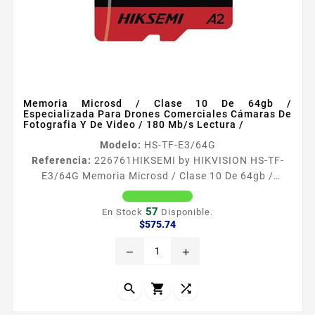
Memoria Microsd / Clase 10 De 64gb /
Especializada Para Drones Comerciales Cámaras De
Fotografia Y De Video / 180 Mb/s Lectura /
Modelo:
HS-TF-E3/64G
Referencia:
226761
HIKSEMI by HIKVISION HS-TF-
E3/64G Memoria Microsd / Clase 10 De 64gb /
Especializada Para Drones Comerciales Cámaras De
Fotografia Y De Video / 180 Mb/s Lectura /
57
En Stock
Disponible.
Especificaciones Características Principales Formato
Precio
$575.74
Micro SDHC Capacidad 64 GB Vel de Lectura 180
remove
add
MBs Vel de escritura 150 MBs Sistema de archivos
exFAT velocidad Clase 10 U3 V30 Certificación A2
Memoria flash NAND TLC TripleLevel...


