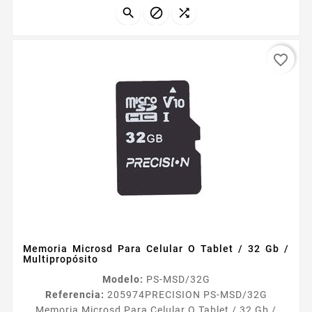



favorite_border
Memoria Microsd Para Celular O Tablet / 32 Gb /
Multipropósito
Modelo:
PS-MSD/32G
Referencia:
205974
PRECISION PS-MSD/32G
Memoria Microsd Para Celular O Tablet / 32 Gb /