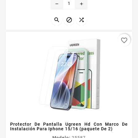
remove
add



favorite_border
Protector De Pantalla Ugreen Hd Con Marco De
Instalación Para Iphone 15/16 (paquete De 2)
Modelo:
25587