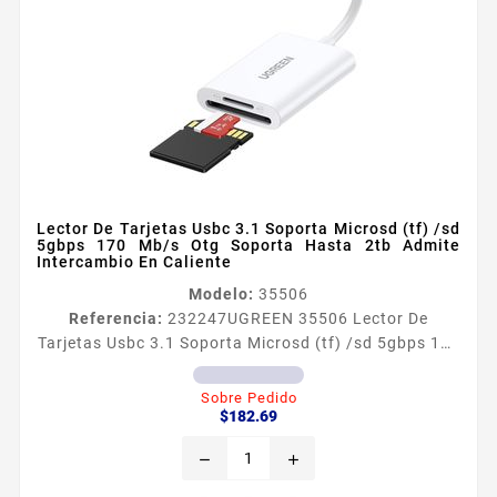
Lector De Tarjetas Usbc 3.1 Soporta Microsd (tf) /sd
5gbps 170 Mb/s Otg Soporta Hasta 2tb Admite
Intercambio En Caliente
Modelo:
35506
Referencia:
232247
UGREEN 35506 Lector De
Tarjetas Usbc 3.1 Soporta Microsd (tf) /sd 5gbps 170
Mb/s Otg Soporta Hasta 2tb Admite Intercambio En
Caliente
Sobre Pedido
Precio
$182.69
remove
add