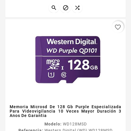



favorite_border
Memoria Microsd De 128 Gb Purple Especializada
Para Videovigilancia 10 Veces Mayor Duración 3
Anos De Garantia
Modelo:
WD128MSD
Referencia:
Western Digital (WD) WD128MSD