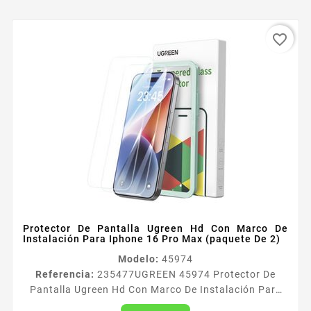
favorite_border
Protector De Pantalla Ugreen Hd Con Marco De
Instalación Para Iphone 16 Pro Max (paquete De 2)
Modelo:
45974
Referencia:
235477
UGREEN 45974 Protector De
Pantalla Ugreen Hd Con Marco De Instalación Para
Iphone 16 Pro Max (paquete De 2)