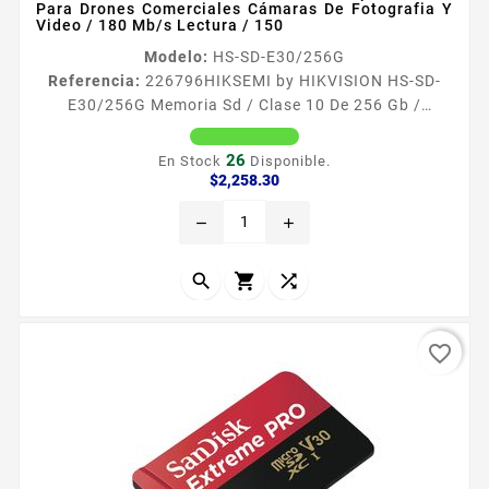
Para Drones Comerciales Cámaras De Fotografia Y
Video / 180 Mb/s Lectura / 150
Modelo:
HS-SD-E30/256G
Referencia:
226796
HIKSEMI by HIKVISION HS-SD-
E30/256G Memoria Sd / Clase 10 De 256 Gb /
Especializada Para Drones Comerciales Cámaras De
Fotografia Y Video / 180 Mb/s Lectura / 150
26
En Stock
Disponible.
Especificaciones Características Principales
Precio
$2,258.30
Capacidad 128 GB Vel de Lectura 180 Ms Vel de
remove
add
escritura 150 MBs Sistema de archivos exFAT
Velocidad Clase 10 U3 V30 Memoria flash NAND TLC
TripleLevel Cell Dimensiones 1499 x 1092 x 102...



favorite_border