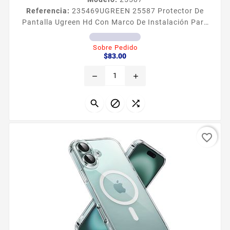
Referencia:
235469
UGREEN 25587 Protector De
Pantalla Ugreen Hd Con Marco De Instalación Para
Iphone 15/16 (paquete De 2)
Sobre Pedido
Precio
$83.00
remove
add



favorite_border