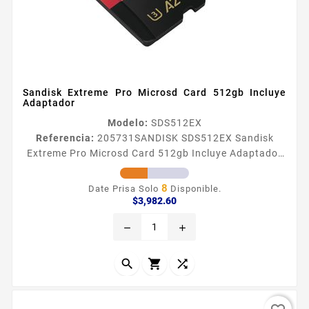
Sandisk Extreme Pro Microsd Card 512gb Incluye
Adaptador
Modelo:
SDS512EX
Referencia:
205731
SANDISK SDS512EX Sandisk
Extreme Pro Microsd Card 512gb Incluye Adaptador
Lo suficientemente raacutepida para seguir el ritmo
de la accioacuten Disfruta de velocidades extremas
8
Date Prisa Solo
Disponible.
para una transferencia raacutepida rendimiento de
Precio
$3,982.60
las aplicaciones y contenido 4K UHD Esta tarjeta
remove
add
microSDtrade de alto rendimiento es perfecta para
los teleacutefonos inteligentes Androidtrade y
caacutemaras de...


