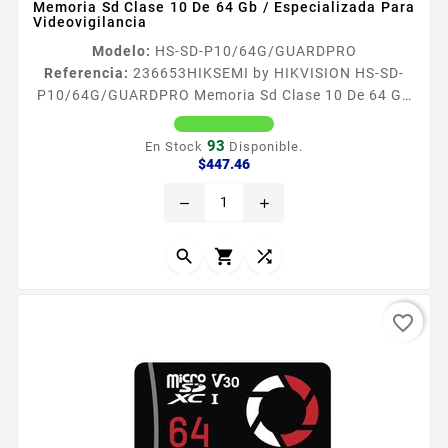
Memoria Sd Clase 10 De 64 Gb / Especializada Para
Videovigilancia
Modelo:
HS-SD-P10/64G/GUARDPRO
Referencia:
236653
HIKSEMI by HIKVISION HS-SD-
P10/64G/GUARDPRO Memoria Sd Clase 10 De 64 Gb
/ Especializada Para Videovigilancia Especificaciones
Caracteriacutesticas Principales Capacidad 64 GB
93
En Stock
Disponible.
Velocidad de Lectura 100 MBs Velocidad de Escritura
Precio
$447.46
50 MBs Sistema de Archivos FAT32 exFAT Velocidad
remove
add
Class 10 U1 U3 Especificacioacuten SDHC SDXC
Memoria flash NAND TLC TripleLevel Cell
Dimensiones 32 mm x 24 mm x 21 mm...



favorite_border