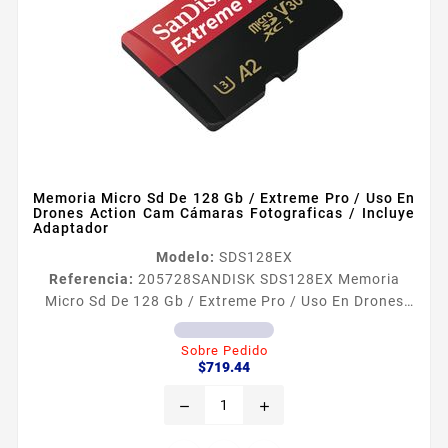
Memoria Micro Sd De 128 Gb / Extreme Pro / Uso En
Drones Action Cam Cámaras Fotograficas / Incluye
Adaptador
Modelo:
SDS128EX
Referencia:
205728
SANDISK SDS128EX Memoria
Micro Sd De 128 Gb / Extreme Pro / Uso En Drones
Action Cam Cámaras Fotograficas / Incluye
Adaptador Lo suficientemente raacutepida para
Sobre Pedido
Precio
seguir el ritmo de la accioacuten Disfruta de
$719.44
velocidades extremas para una transferencia
remove
add
raacutepida rendimiento de las aplicaciones y
contenido 4K UHD Esta tarjeta microSDtrade de alto