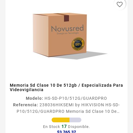
favorite_border
Memoria Sd Clase 10 De 512gb / Especializada Para
Videovigilancia
Modelo:
HS-SD-P10/512G/GUARDPRO
Referencia:
238036
HIKSEMI by HIKVISION HS-SD-
P10/512G/GUARDPRO Memoria Sd Clase 10 De
512gb / Especializada Para Videovigilancia
Especificaciones Caracteriacutesticas Principales
17
En Stock
Disponible.
Capacidad 512 GB Velocidad de Lectura 100 MBs
Precio
$3,765.37