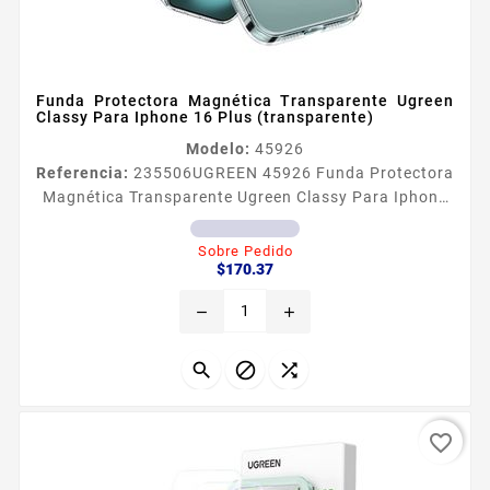
Funda Protectora Magnética Transparente Ugreen
Classy Para Iphone 16 Plus (transparente)
Modelo:
45926
Referencia:
235506
UGREEN 45926 Funda Protectora
Magnética Transparente Ugreen Classy Para Iphone
16 Plus (transparente)
Sobre Pedido
Precio
$170.37
remove
add



favorite_border