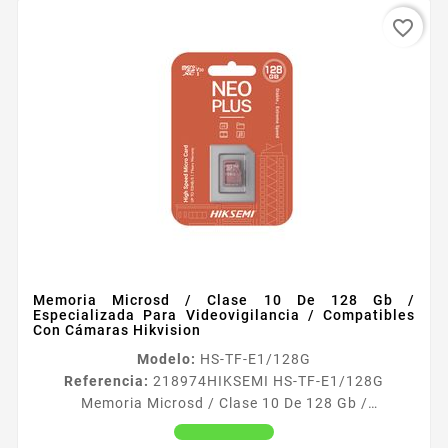
favorite_border
Memoria Microsd / Clase 10 De 128 Gb /
Especializada Para Videovigilancia / Compatibles
Con Cámaras Hikvision
Modelo:
HS-TF-E1/128G
Referencia:
218974
HIKSEMI HS-TF-E1/128G
Memoria Microsd / Clase 10 De 128 Gb /
Especializada Para Videovigilancia / Compatibles
Con Cámaras Hikvision Caracteriacutesticas