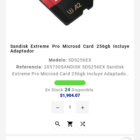
Sandisk Extreme Pro Microsd Card 256gb Incluye
Adaptador
Modelo:
SDS256EX
Referencia:
205730
SANDISK SDS256EX Sandisk
Extreme Pro Microsd Card 256gb Incluye Adaptador
Lo suficientemente raacutepida para seguir el ritmo
de la accioacuten Disfruta de velocidades extremas
24
En Stock
Disponible.
para una transferencia raacutepida rendimiento de
Precio
$1,904.07
las aplicaciones y contenido 4K UHD Esta tarjeta
remove
add
microSDtrade de alto rendimiento es perfecta para
los teleacutefonos inteligentes Androidtrade y
caacutemaras de...


