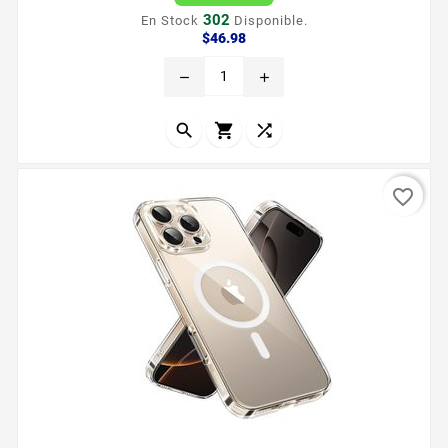
302
En Stock
Disponible.
Precio
$46.98
remove
add



favorite_border