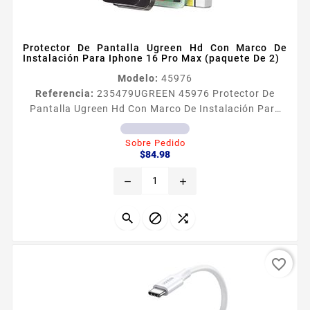
Protector De Pantalla Ugreen Hd Con Marco De
Instalación Para Iphone 16 Pro Max (paquete De 2)
Modelo:
45976
Referencia:
235479
UGREEN 45976 Protector De
Pantalla Ugreen Hd Con Marco De Instalación Para
Iphone 16 Pro Max (paquete De 2)
Sobre Pedido
Precio
$84.98
remove
add



favorite_border