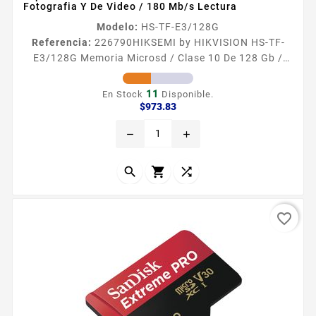
Fotografia Y De Video / 180 Mb/s Lectura
Modelo:
HS-TF-E3/128G
Referencia:
226790
HIKSEMI by HIKVISION HS-TF-
E3/128G Memoria Microsd / Clase 10 De 128 Gb /
Especializada Para Drones Comerciales Cámaras De
Fotografia Y De Video / 180 Mb/s Lectura
11
En Stock
Disponible.
Especificaciones Características Principales Formato
Precio
$973.83
Micro SDHC Capacidad 128 GB Vel de Lectura 180
remove
add
MBs Vel de escritura 150 MBs Sistema de archivos
exFAT velocidad Clase 10 U3 V30 Certificación A2
Memoria flash NAND TLC...



favorite_border