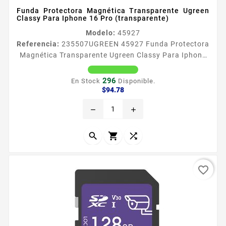
Funda Protectora Magnética Transparente Ugreen
Classy Para Iphone 16 Pro (transparente)
Modelo:
45927
Referencia:
235507
UGREEN 45927 Funda Protectora
Magnética Transparente Ugreen Classy Para Iphone
16 Pro (transparente)
296
En Stock
Disponible.
Precio
$94.78
remove
add



favorite_border