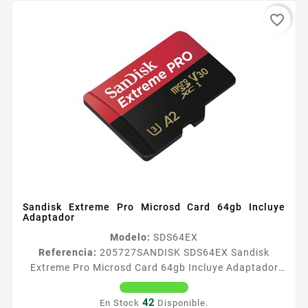
favorite_border
Sandisk Extreme Pro Microsd Card 64gb Incluye
Adaptador
Modelo:
SDS64EX
Referencia:
205727
SANDISK SDS64EX Sandisk
Extreme Pro Microsd Card 64gb Incluye Adaptador
Lo suficientemente raacutepida para seguir el ritmo
de la accioacuten Disfruta de velocidades extremas
42
En Stock
Disponible.