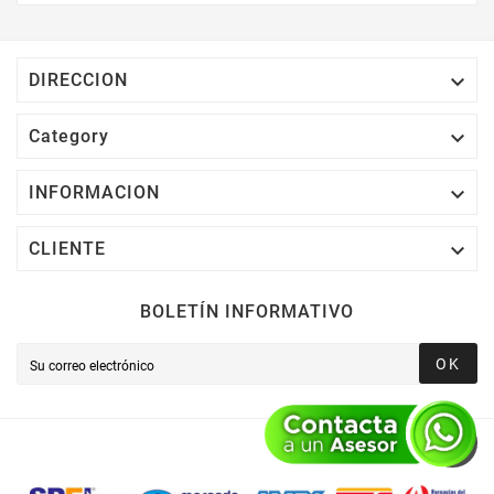
Electrónico El 1% Del Total De Tu Compra, El
Cuál Podrás Utilizar A Partir De Tu Siguiente
Compra O Acumularlos.

DIRECCION

Category

INFORMACION

CLIENTE
BOLETÍN INFORMATIVO
OK