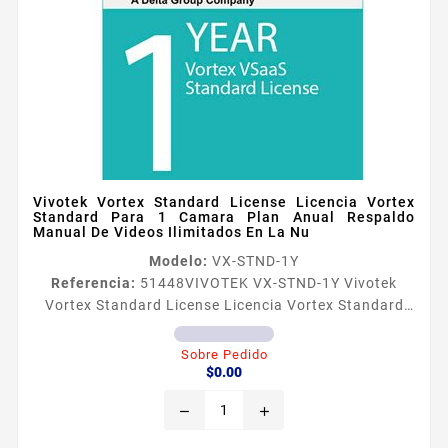
Vivotek Vortex Standard License Licencia Vortex
Standard Para 1 Camara Plan Anual Respaldo
Manual De Videos Ilimitados En La Nu
Modelo:
VX-STND-1Y
Referencia:
51448
VIVOTEK VX-STND-1Y Vivotek
Vortex Standard License Licencia Vortex Standard
Para 1 Camara Plan Anual Respaldo Manual De
Videos Ilimitados En La Nu Información General
Sobre Pedido
Precio
Permite a los usuarios gestionar su sistema de
$0.00
videovigilancia desde una única plataforma basada
remove
add
en la nube Esto significa que independientemente de
la ubicación fisica de la cámara puedes acceder a sus