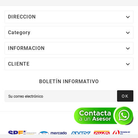
Cuál Podrás Utilizar A Partir De Tu Siguiente
Compra O Acumularlos.

DIRECCION

Category

INFORMACION

CLIENTE
BOLETÍN INFORMATIVO
OK