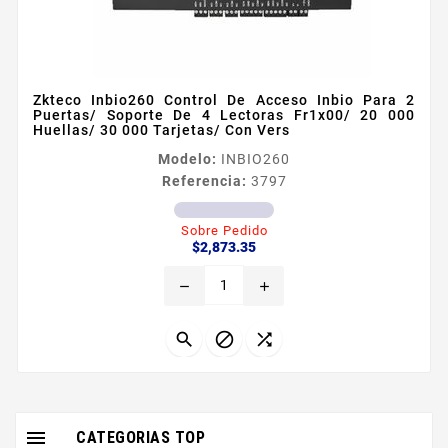
Zkteco Inbio260 Control De Acceso Inbio Para 2
Puertas/ Soporte De 4 Lectoras Fr1x00/ 20 000
Huellas/ 30 000 Tarjetas/ Con Vers
Modelo:
INBIO260
Referencia:
3797
Sobre Pedido
Precio
$2,873.35
remove
add




CATEGORIAS TOP