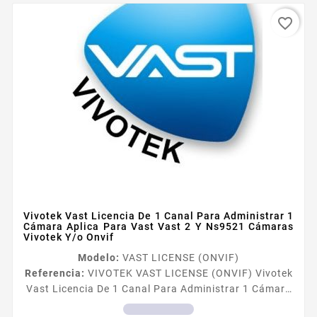
favorite_border
Vivotek Vast Licencia De 1 Canal Para Administrar 1
Cámara Aplica Para Vast Vast 2 Y Ns9521 Cámaras
Vivotek Y/o Onvif
Modelo:
VAST LICENSE (ONVIF)
Referencia:
VIVOTEK VAST LICENSE (ONVIF) Vivotek
Vast Licencia De 1 Canal Para Administrar 1 Cámara
Aplica Para Vast Vast 2 Y Ns9521 Cámaras Vivotek