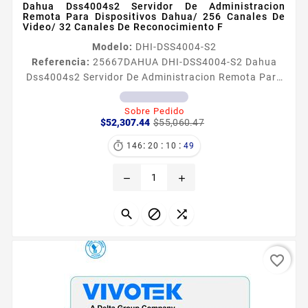
Dahua Dss4004s2 Servidor De Administracion
Remota Para Dispositivos Dahua/ 256 Canales De
Video/ 32 Canales De Reconocimiento F
Modelo:
DHI-DSS4004-S2
Referencia:
25667
DAHUA DHI-DSS4004-S2 Dahua
Dss4004s2 Servidor De Administracion Remota Para
Dispositivos Dahua/ 256 Canales De Video/ 32
Canales De Reconocimiento F INFORMACIÓN
Sobre Pedido
Precio
Precio
GENERAL Servidor de administración remota para
$52,307.44
$55,060.47
base
DVRS Cámaras IP NVRS EVS Video Porteros Control
:
:
:

146
20
10
49
de Acceso Reconocimiento Facial Lectura de Placas
Puntos de Ventas que nos permite gestionar de
remove
add
manera inteligente tanto el stream como el...



favorite_border