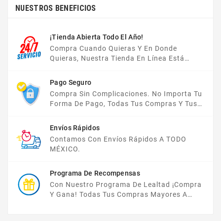
NUESTROS BENEFICIOS
¡Tienda Abierta Todo El Año!
Compra Cuando Quieras Y En Donde
Quieras, Nuestra Tienda En Línea Está
Disponible Las 24 Hrs Del Día, Los 7 Días De
La Semana.
Pago Seguro
Compra Sin Complicaciones. No Importa Tu
Forma De Pago, Todas Tus Compras Y Tus
Datos Están Protegidos Con Nosotros.
Envíos Rápidos
Contamos Con Envíos Rápidos A TODO
MÉXICO.
Programa De Recompensas
Con Nuestro Programa De Lealtad ¡compra
Y Gana! Todas Tus Compras Mayores A
$2,000 MXN Bonifican A Tu Monedero
Electrónico El 1% Del Total De Tu Compra, El