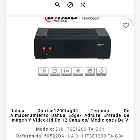
transmisiones en vivo...



favorite_border
Dahua Dhiitse1200tag04 Terminal De
Almacenamiento Dahua Edge/ Admite Entrada De
Imagen Y Video Hd De 12 Canales/ Mediciones De V
Modelo:
DHI-ITSE1200-TA-G04
Referencia:
59522
DAHUA DHI-ITSE1200-TA-G04