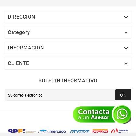
Cuál Podrás Utilizar A Partir De Tu Siguiente
Compra O Acumularlos.

DIRECCION

Category

INFORMACION

CLIENTE
BOLETÍN INFORMATIVO
OK