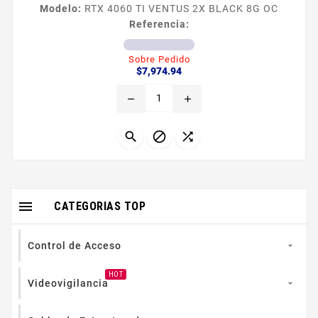
Modelo:
RTX 4060 TI VENTUS 2X BLACK 8G OC
Referencia:
Sobre Pedido
Precio
$7,974.94
remove
add




CATEGORIAS TOP
Control de Acceso

HOT
Videovigilancia
