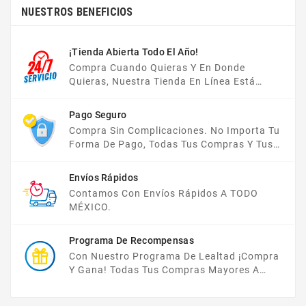
NUESTROS BENEFICIOS
¡Tienda Abierta Todo El Año!
Compra Cuando Quieras Y En Donde
Quieras, Nuestra Tienda En Línea Está
Disponible Las 24 Hrs Del Día, Los 7 Días De
La Semana.
Pago Seguro
Compra Sin Complicaciones. No Importa Tu
Forma De Pago, Todas Tus Compras Y Tus
Datos Están Protegidos Con Nosotros.
Envíos Rápidos
Contamos Con Envíos Rápidos A TODO
MÉXICO.
Programa De Recompensas
Con Nuestro Programa De Lealtad ¡compra
Y Gana! Todas Tus Compras Mayores A
$2,000 MXN Bonifican A Tu Monedero
Electrónico El 1% Del Total De Tu Compra, El