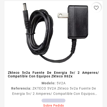
favorite_border
Zkteco 5v2a Fuente De Energia 5v/ 2 Amperes/
Compatible Con Equipos Zkteco X62x
Modelo:
5V2A
Referencia:
ZKTECO 5V2A Zkteco 5v2a Fuente De
Energia 5v/ 2 Amperes/ Compatible Con Equipos
Zkteco X62x Información general Se denomina
Fuente de energia transformador o eliminador de
Sobre Pedido