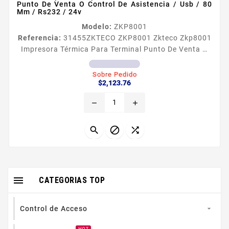
Punto De Venta O Control De Asistencia / Usb / 80
Mm / Rs232 / 24v
Modelo:
ZKP8001
Referencia:
31455
ZKTECO ZKP8001 Zkteco Zkp8001
Impresora Térmica Para Terminal Punto De Venta O
Control De Asistencia / Usb / 80 Mm / Rs232 / 24v
Información General La impresora térmica ZKP8001
Sobre Pedido
Precio
es un dispositivo para impresión de recibos de alto
$2,123.76
rendimiento con cortador automático Tiene buena
remove
add
calidad de impresión alta velocidad de impresión y
alta estabilidad que es ampliamente utilizada en
sistemas POS...




CATEGORIAS TOP
Control de Acceso
