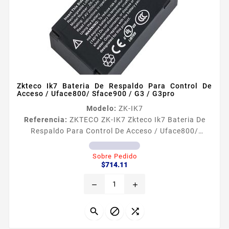
Zkteco Ik7 Bateria De Respaldo Para Control De
Acceso / Uface800/ Sface900 / G3 / G3pro
Modelo:
ZK-IK7
Referencia:
ZKTECO ZK-IK7 Zkteco Ik7 Bateria De
Respaldo Para Control De Acceso / Uface800/
Sface900 / G3 / G3pro Información general Gracias a
ésta bateria nuestros equipos podrán seguir
Sobre Pedido
Precio
operando con normalidad y sin interrupciones por un
$714.11
periodo de hasta 8 horas la bateria es totalmente
remove
add
recargable hecha de litio por lo que nos dará una
diferencia de potencial de 12V DC de entrada y 74V a
2000mA de...


