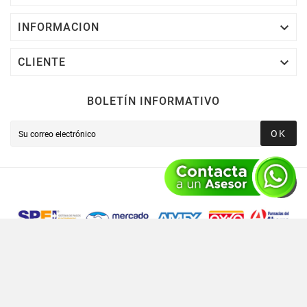

INFORMACION

CLIENTE
BOLETÍN INFORMATIVO
OK
Novusred © 2021 Todos Los Derechos Reservados,
Operado Por Novusred Sinergia En Tecnología SAPI De CV