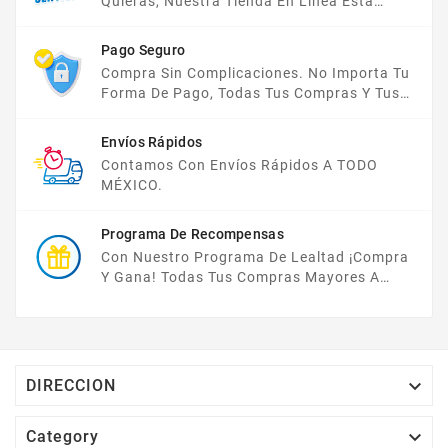
Quieras, Nuestra Tienda En Línea Está
Disponible Las 24 Hrs Del Día, Los 7 Días De
La Semana.
Pago Seguro
Compra Sin Complicaciones. No Importa Tu
Forma De Pago, Todas Tus Compras Y Tus
Datos Están Protegidos Con Nosotros.
Envíos Rápidos
Contamos Con Envíos Rápidos A TODO
MÉXICO.
Programa De Recompensas
Con Nuestro Programa De Lealtad ¡compra
Y Gana! Todas Tus Compras Mayores A
$2,000 MXN Bonifican A Tu Monedero
Electrónico El 1% Del Total De Tu Compra, El
Cuál Podrás Utilizar A Partir De Tu Siguiente
Compra O Acumularlos.

DIRECCION

Category