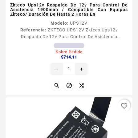
Zkteco Ups12v Respaldo De 12v Para Control De
Asistencia 1900mah / Compatible Con Equipos
Zkteco/ Duración De Hasta 2 Horas En
Modelo:
UPS12V
Referencia:
ZKTECO UPS12V Zkteco Ups12v
Respaldo De 12v Para Control De Asistencia
1900mah / Compatible Con Equipos Zkteco/
Duración De Hasta 2 Horas En Información general
Sobre Pedido
Precio
Esta unidad de respaldo UPS le permite tener su
$714.11
equipo en funcionamiento aún y cuando no haya
remove
add
energia eléctrica en sus instalaciones Funciona como
una pila recargable que nos suministra 12 volts a
nuestro equipo mientras la energia...



favorite_border