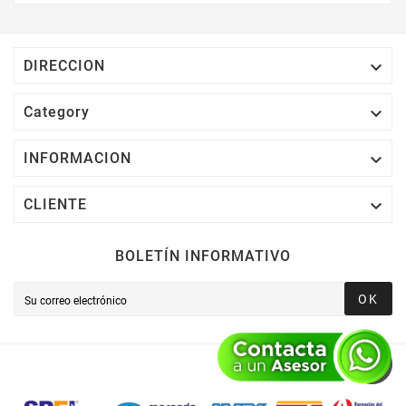
Electrónico El 1% Del Total De Tu Compra, El
Cuál Podrás Utilizar A Partir De Tu Siguiente
Compra O Acumularlos.

DIRECCION

Category

INFORMACION

CLIENTE
BOLETÍN INFORMATIVO
OK