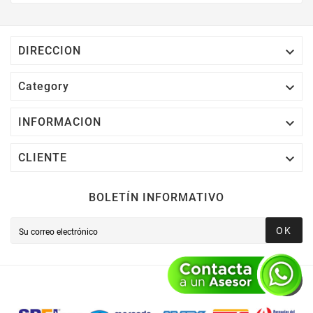
Electrónico El 1% Del Total De Tu Compra, El
Cuál Podrás Utilizar A Partir De Tu Siguiente
Compra O Acumularlos.

DIRECCION

Category

INFORMACION

CLIENTE
BOLETÍN INFORMATIVO
OK