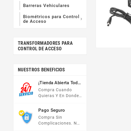
Barreras Vehiculares
Biométricos para Control

de Acceso
TRANSFORMADORES PARA
CONTROL DE ACCESO
NUESTROS BENEFICIOS
¡Tienda Abierta Todo
El Año!
Compra Cuando
Quieras Y En Donde
Quieras, Nuestra
Tienda En Línea Está
Pago Seguro
Disponible Las 24
Compra Sin
Hrs Del Día, Los 7
Complicaciones. No
Días De La Semana.
Importa Tu Forma De