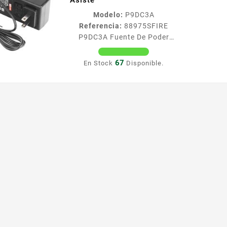
Asiste
Modelo:
P9DC3A
Referencia:
88975
SFIRE
P9DC3A Fuente De Poder
Regulada De 9 Vcc 3 A /
Voltaje De Entrada De
67
En Stock
Disponible.
100240 Vca / Para Usos
Múltiples / Video Vigilancia
Acceso Asiste P9DC3A
Adaptador de pared de 9 Vcc
regulado 3A EPCOM POWER
LINE marca lider en
adaptadores con alta
eficiencia en alimentación
para equipos de seguridad
electrónica por sus ventajas
de aprobaciones
certificaciones protección
contra sobretensiones y...