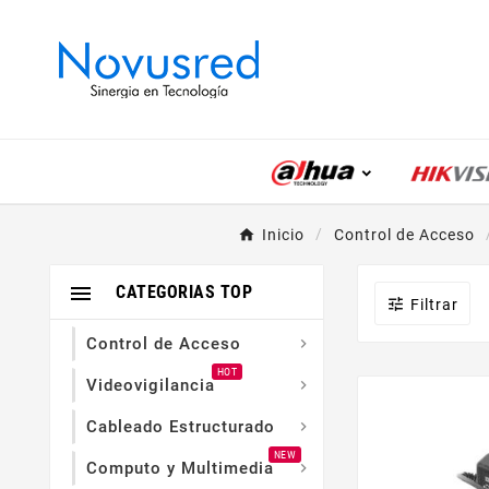
Inicio
Control de Acceso

CATEGORIAS TOP

Filtrar
Control de Acceso

HOT
Videovigilancia

Cableado Estructurado

NEW
Computo y Multimedia
