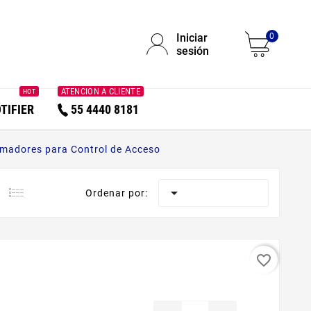
Iniciar
0
sesión
ATENCION A CLIENTE
HOT
TIFIER
55 4440 8181
madores para Control de Acceso

Ordenar por:
favorite_border