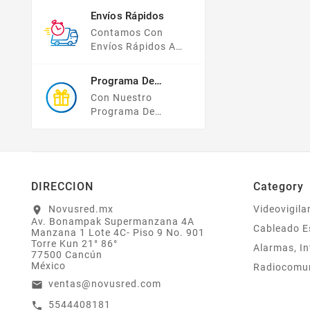
Pago, Todas Tus
Envíos Rápidos
Compras Y Tus
Contamos Con
Datos Están
Envíos Rápidos A
Protegidos Con
TODO MÉXICO.
Nosotros.
Programa De
Recompensas
Con Nuestro
Programa De
Lealtad ¡compra Y
Gana! Todas Tus
Compras Mayores A
$2,000 MXN
Bonifican A Tu
DIRECCION
Category
Monedero
Electrónico El 1% Del
Novusred.mx
Videovigila
location_on
Av. Bonampak Supermanzana 4A
Total De Tu Compra,
Cableado E
Manzana 1 Lote 4C- Piso 9 No. 901
El Cuál Podrás
Torre Kun 21° 86°
Alarmas, In
Utilizar A Partir De
77500 Cancún
Tu Siguiente Compra
México
Radiocomu
O Acumularlos.
ventas@novusred.com
email
5544408181
call