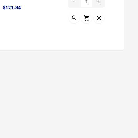
remove
add
Precio
$121.34


