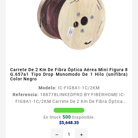
Carrete De 2 Km De Fibra Óptica Aérea Mini Figura 8
G.657a1 Tipo Drop Monomodo De 1 Hilo (unifibra)
Color Negro
Modelo:
IC-FIG8A1-1C/2KM
Referencia:
188778
LINKEDPRO BY FIBERHOME IC-
FIG8A1-1C/2KM Carrete De 2 Km De Fibra Óptica
Aérea Mini Figura 8 G.657a1 Tipo Drop Monomodo De
1 Hilo (unifibra) Color Negro El cable de fibra óptica
500
En Stock
Disponible.
tipo Drop AutoSoportado es ideal para llegar de
Precio
$5,648.35
manera aérea desde el NAP a edificios casas oficinas
remove
add
etc en aplicaciones FTTx Características Fibra Óptica