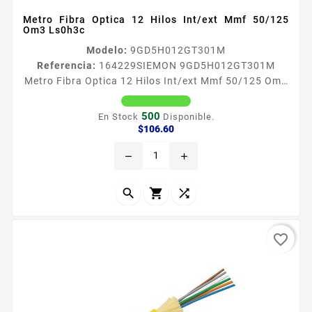
Metro Fibra Optica 12 Hilos Int/ext Mmf 50/125
Om3 Ls0h3c
Modelo:
9GD5H012GT301M
Referencia:
164229
SIEMON 9GD5H012GT301M
Metro Fibra Optica 12 Hilos Int/ext Mmf 50/125 Om3
Ls0h3c METRO FIBRA OPTICA 12 HILOS INTEXT MMF
50125 OM3 LS0H3C
500
En Stock
Disponible.
Precio
$106.60
remove
add



favorite_border