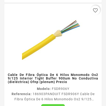
favorite_border
Cable De Fibra Óptica De 6 Hilos Monomodo Os2
9/125 Interior Tight Buffer 900um No Conductiva
(dieléctrica) Ofnp (plenum) Precio
Modelo:
FSDR906Y
Referencia:
186903
PANDUIT FSDR906Y Cable De
Fibra Óptica De 6 Hilos Monomodo Os2 9/125
Interior Tight Buffer 900um No Conductiva