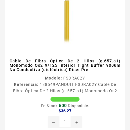
Cable De Fibra Óptica De 2 Hilos (g.657.a1)
Monomodo Os2 9/125 Interior Tight Buffer 900um
No Conductiva (dieléctrica) Riser Pre
Modelo:
FSDRA02Y
Referencia:
188549
PANDUIT FSDRA02Y Cable De
Fibra Óptica De 2 Hilos (g.657.a1) Monomodo Os2
9/125 Interior Tight Buffer 900um No Conductiva
(dieléctrica) Riser Pre El cable de fibra optica
500
En Stock
Disponible.
OptiCoretrade para aplicaciones oacutepticas LAN
Precio
$36.27
pasivas cumplen con los requisitos comunes para
remove
add
cables de 1 y 2 fibras para redes oacutepticas
pasivas Estos cables de uso interior Monomodo OS2