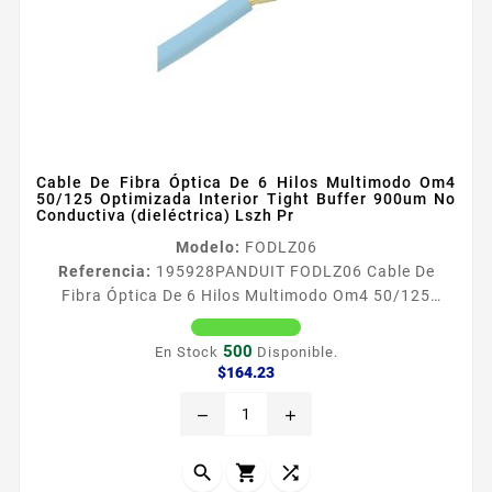
Cable De Fibra Óptica De 6 Hilos Multimodo Om4
50/125 Optimizada Interior Tight Buffer 900um No
Conductiva (dieléctrica) Lszh Pr
Modelo:
FODLZ06
Referencia:
195928
PANDUIT FODLZ06 Cable De
Fibra Óptica De 6 Hilos Multimodo Om4 50/125
Optimizada Interior Tight Buffer 900um No
Conductiva (dieléctrica) Lszh Pr Especificaciones
500
En Stock
Disponible.
teacutecnicas Tight Buffer 900mum Revestimiento de
Precio
$164.23
Fibra Oacuteptica 125mum Marcas de longitud de
remove
add
incremento cada 2 pies Coacutedigo de colores
TIA598C Fibra Oacuteptica no Conductiva
Dieleacutectrica Tipo Plenum OFNP Cumplimiento



de...