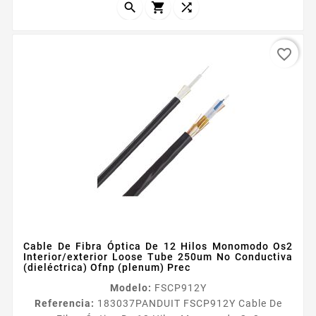
sin gel OptiCorereg...



favorite_border
Cable De Fibra Óptica De 12 Hilos Monomodo Os2
Interior/exterior Loose Tube 250um No Conductiva
(dieléctrica) Ofnp (plenum) Prec
Modelo:
FSCP912Y
Referencia:
183037
PANDUIT FSCP912Y Cable De