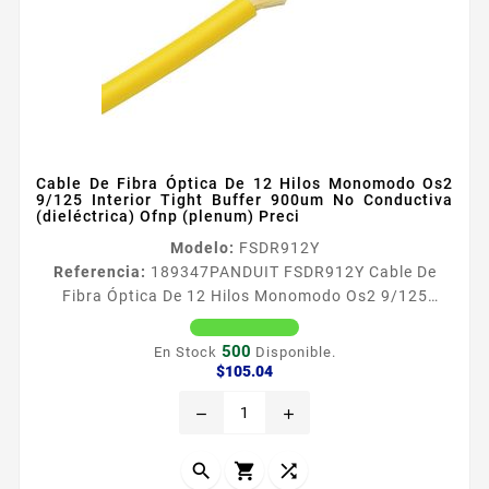
Cable De Fibra Óptica De 12 Hilos Monomodo Os2
9/125 Interior Tight Buffer 900um No Conductiva
(dieléctrica) Ofnp (plenum) Preci
Modelo:
FSDR912Y
Referencia:
189347
PANDUIT FSDR912Y Cable De
Fibra Óptica De 12 Hilos Monomodo Os2 9/125
Interior Tight Buffer 900um No Conductiva
(dieléctrica) Ofnp (plenum) Preci Especificaciones
500
En Stock
Disponible.
teacutecnicas Tight Buffer 900mum Revestimiento de
Precio
$105.04
Fibra Oacuteptica 125mum Marcas de longitud de
remove
add
incremento cada 2 pies Coacutedigo de colores
TIA598C Fibra Oacuteptica no Conductiva
Dieleacutectrica Tipo Riser OFNR Cumplimiento de...


