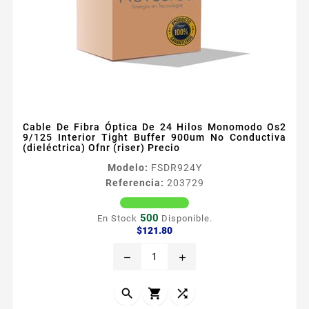
Cable De Fibra Óptica De 24 Hilos Monomodo Os2
9/125 Interior Tight Buffer 900um No Conductiva
(dieléctrica) Ofnr (riser) Precio
Modelo:
FSDR924Y
Referencia:
203729
500
En Stock
Disponible.
Precio
$121.80
remove
add


