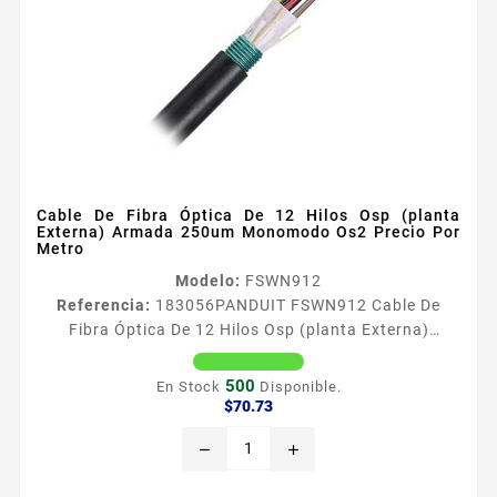
Cable De Fibra Óptica De 12 Hilos Osp (planta
Externa) Armada 250um Monomodo Os2 Precio Por
Metro
Modelo:
FSWN912
Referencia:
183056
PANDUIT FSWN912 Cable De
Fibra Óptica De 12 Hilos Osp (planta Externa)
Armada 250um Monomodo Os2 Precio Por Metro El
cable para plantas exteriores sin gel OptiCorereg
500
En Stock
Disponible.
ofrece tecnologiacutea de bloqueo de agua en seco
Precio
$70.73
resistencia a los rayos UV y alta densidad para
remove
add
proporcionar cumplimiento de normas y flexibilidad
para uso en exteriores El cable para planta exterior