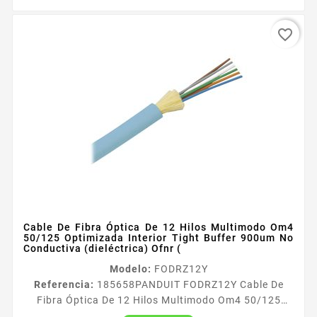
favorite_border
Cable De Fibra Óptica De 12 Hilos Multimodo Om4
50/125 Optimizada Interior Tight Buffer 900um No
Conductiva (dieléctrica) Ofnr (
Modelo:
FODRZ12Y
Referencia:
185658
PANDUIT FODRZ12Y Cable De
Fibra Óptica De 12 Hilos Multimodo Om4 50/125
Optimizada Interior Tight Buffer 900um No