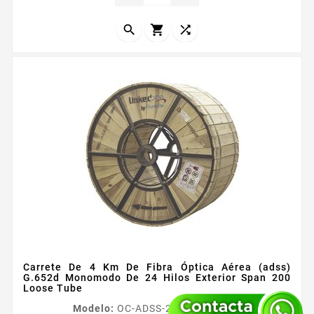
Drop G657A1 plana BIF Insensible a las curvaturas
Mensajero de...



Carrete De 4 Km De Fibra Óptica Aérea (adss)
G.652d Monomodo De 24 Hilos Exterior Span 200
Loose Tube
Modelo:
OC-ADSS-24C-S200/4KM