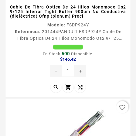
Cable De Fibra Óptica De 24 Hilos Monomodo Os2
9/125 Interior Tight Buffer 900um No Conductiva
(dieléctrica) Ofnp (plenum) Preci
Modelo:
FSDP924Y
Referencia:
201444
PANDUIT FSDP924Y Cable De
Fibra Óptica De 24 Hilos Monomodo Os2 9/125
Interior Tight Buffer 900um No Conductiva
(dieléctrica) Ofnp (plenum) Preci Especificaciones
500
En Stock
Disponible.
teacutecnicas Tight Buffer 900mum Revestimiento de
Precio
$146.42
Fibra Oacuteptica 125mum Marcas de longitud de
remove
add
incremento cada 2 pies Coacutedigo de colores
TIA598C Fibra Oacuteptica no Conductiva
Dieleacutectrica Tipo Plenum OFNP Cumplimiento



de...
favorite_border