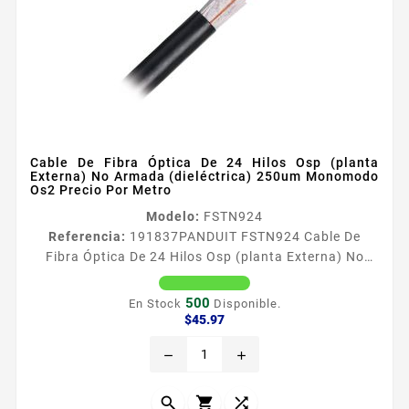
Cable De Fibra Óptica De 24 Hilos Osp (planta
Externa) No Armada (dieléctrica) 250um Monomodo
Os2 Precio Por Metro
Modelo:
FSTN924
Referencia:
191837
PANDUIT FSTN924 Cable De
Fibra Óptica De 24 Hilos Osp (planta Externa) No
Armada (dieléctrica) 250um Monomodo Os2 Precio
Por Metro El cable para plantas exteriores sin gel
500
En Stock
Disponible.
OptiCorereg ofrece tecnologiacutea de bloqueo de
Precio
$45.97
agua en seco resistencia a los rayos UV y alta
remove
add
densidad para proporcionar cumplimiento de normas
y flexibilidad para uso en exteriores El cable para
planta exterior sin gel...


