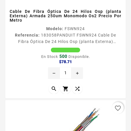
Cable De Fibra Óptica De 24 Hilos Osp (planta
Externa) Armada 250um Monomodo Os2 Precio Por
Metro
Modelo:
FSWN924
Referencia:
183058
PANDUIT FSWN924 Cable De
Fibra Óptica De 24 Hilos Osp (planta Externa)
Armada 250um Monomodo Os2 Precio Por Metro El
cable para plantas exteriores sin gel OptiCorereg
500
En Stock
Disponible.
ofrece tecnologiacutea de bloqueo de agua en seco
Precio
$78.71
resistencia a los rayos UV y alta densidad para
remove
add
proporcionar cumplimiento de normas y flexibilidad
para uso en exteriores El cable para planta exterior
sin gel OptiCorereg...



favorite_border