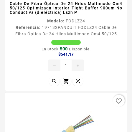
Cable De Fibra Óptica De 24 Hilos Multimodo Om4
50/125 Optimizada Interior Tight Buffer 900um No
Conductiva (dieléctrica) Lszh P
Modelo:
FODLZ24
Referencia:
197132
PANDUIT FODLZ24 Cable De
Fibra Óptica De 24 Hilos Multimodo Om4 50/125
Optimizada Interior Tight Buffer 900um No
Conductiva (dieléctrica) Lszh P Especificaciones
500
En Stock
Disponible.
teacutecnicas Tight Buffer 900mum Revestimiento de
Precio
$541.17
Fibra Oacuteptica 125mum Marcas de longitud de
remove
add
incremento cada 2 pies Coacutedigo de colores
TIA598C Fibra Oacuteptica no Conductiva
Dieleacutectrica Tipo Plenum OFNP Cumplimiento



de...
favorite_border