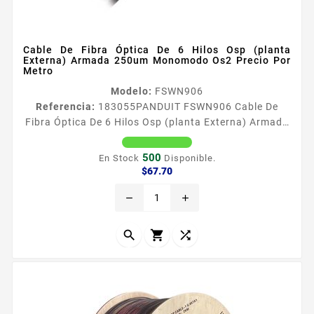
Cable De Fibra Óptica De 6 Hilos Osp (planta
Externa) Armada 250um Monomodo Os2 Precio Por
Metro
Modelo:
FSWN906
Referencia:
183055
PANDUIT FSWN906 Cable De
Fibra Óptica De 6 Hilos Osp (planta Externa) Armada
250um Monomodo Os2 Precio Por Metro El cable
para plantas exteriores sin gel OptiCorereg ofrece
500
En Stock
Disponible.
tecnologiacutea de bloqueo de agua en seco
Precio
$67.70
resistencia a los rayos UV y alta densidad para
remove
add
proporcionar cumplimiento de normas y flexibilidad
para uso en exteriores El cable para planta exterior
sin gel OptiCorereg estaacute...


