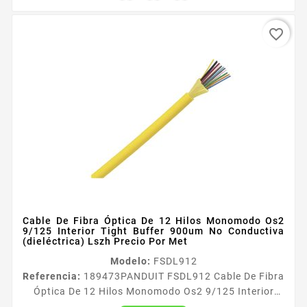
favorite_border
Cable De Fibra Óptica De 12 Hilos Monomodo Os2
9/125 Interior Tight Buffer 900um No Conductiva
(dieléctrica) Lszh Precio Por Met
Modelo:
FSDL912
Referencia:
189473
PANDUIT FSDL912 Cable De Fibra
Óptica De 12 Hilos Monomodo Os2 9/125 Interior
Tight Buffer 900um No Conductiva (dieléctrica) Lszh