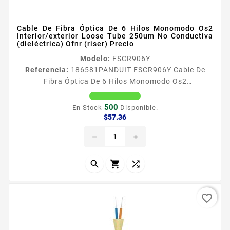
Cable De Fibra Óptica De 6 Hilos Monomodo Os2
Interior/exterior Loose Tube 250um No Conductiva
(dieléctrica) Ofnr (riser) Precio
Modelo:
FSCR906Y
Referencia:
186581
PANDUIT FSCR906Y Cable De
Fibra Óptica De 6 Hilos Monomodo Os2
Interior/exterior Loose Tube 250um No Conductiva
(dieléctrica) Ofnr (riser) Precio El cable
500
En Stock
Disponible.
InteriorExterior sin gel OptiCorereg es una parte
Precio
$57.36
integral de la solucioacuten de fibra oacuteptica de
remove
add
extremo a extremo de Panduit disentildeada para
respaldar las necesidades de datos actuales y al
mismo tiempo cumplir con los requisitos de...



favorite_border