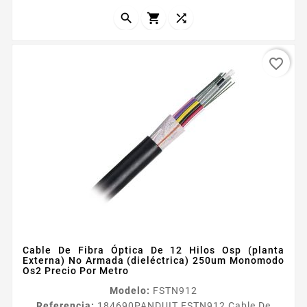
utilizan un forro exterior...



favorite_border
Cable De Fibra Óptica De 12 Hilos Osp (planta
Externa) No Armada (dieléctrica) 250um Monomodo
Os2 Precio Por Metro
Modelo:
FSTN912
Referencia:
184690
PANDUIT FSTN912 Cable De