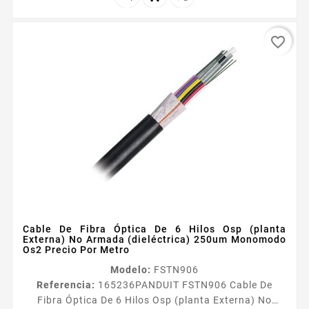
favorite_border
Cable De Fibra Óptica De 6 Hilos Osp (planta
Externa) No Armada (dieléctrica) 250um Monomodo
Os2 Precio Por Metro
Modelo:
FSTN906
Referencia:
165236
PANDUIT FSTN906 Cable De
Fibra Óptica De 6 Hilos Osp (planta Externa) No