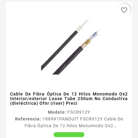
favorite_border
Cable De Fibra Óptica De 12 Hilos Monomodo Os2
Interior/exterior Loose Tube 250um No Conductiva
(dieléctrica) Ofnr (riser) Preci
Modelo:
FSCR912Y
Referencia:
188991
PANDUIT FSCR912Y Cable De
Fibra Óptica De 12 Hilos Monomodo Os2
Interior/exterior Loose Tube 250um No Conductiva