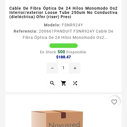
Cable De Fibra Óptica De 24 Hilos Monomodo Os2
Interior/exterior Loose Tube 250um No Conductiva
(dieléctrica) Ofnr (riser) Preci
Modelo:
FSNR924Y
Referencia:
200661
PANDUIT FSNR924Y Cable De
Fibra Óptica De 24 Hilos Monomodo Os2
Interior/exterior Loose Tube 250um No Conductiva
(dieléctrica) Ofnr (riser) Preci El cable InteriorExterior
500
En Stock
Disponible.
sin gel OptiCorereg es una parte integral de la
Precio
$188.47
solucioacuten de fibra oacuteptica de extremo a
remove
add
extremo de Panduit disentildeada para respaldar las
necesidades de datos actuales y al mismo tiempo
cumplir con los requisitos de...



favorite_border