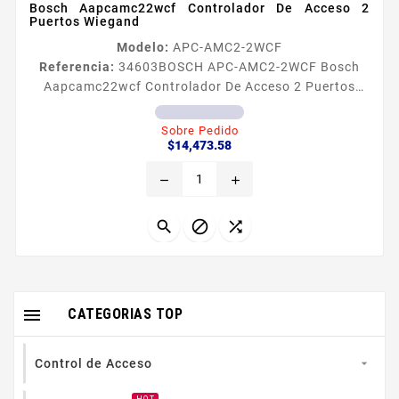
Bosch Aapcamc22wcf Controlador De Acceso 2
Puertos Wiegand
Modelo:
APC-AMC2-2WCF
Referencia:
34603
BOSCH APC-AMC2-2WCF Bosch
Aapcamc22wcf Controlador De Acceso 2 Puertos
Wiegand APCAMC22WCF Panel de control de acceso
2 puertas Descripción inicial El Controlador Modular
Sobre Pedido
Precio
de Acceso AMC es compatible con Access
$14,473.58
Professional Edition APE BIS Access Engine ACE y
remove
add
Access Management System AMS El dispositivo es
capaz de controlar hasta dos lectores de tarjetas
Wiegand Está disenado para procesar...




CATEGORIAS TOP
Control de Acceso
