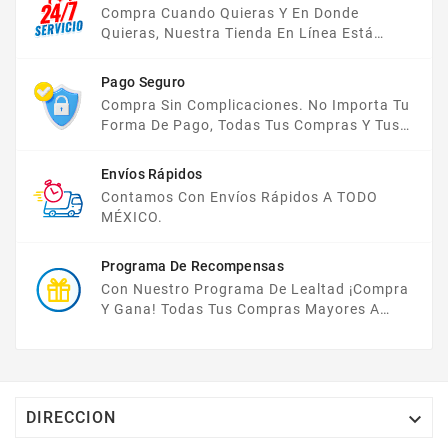
Compra Cuando Quieras Y En Donde
Quieras, Nuestra Tienda En Línea Está
Disponible Las 24 Hrs Del Día, Los 7 Días De
La Semana.
Pago Seguro
Compra Sin Complicaciones. No Importa Tu
Forma De Pago, Todas Tus Compras Y Tus
Datos Están Protegidos Con Nosotros.
Envíos Rápidos
Contamos Con Envíos Rápidos A TODO
MÉXICO.
Programa De Recompensas
Con Nuestro Programa De Lealtad ¡compra
Y Gana! Todas Tus Compras Mayores A
$2,000 MXN Bonifican A Tu Monedero
Electrónico El 1% Del Total De Tu Compra, El
Cuál Podrás Utilizar A Partir De Tu Siguiente
Compra O Acumularlos.

DIRECCION