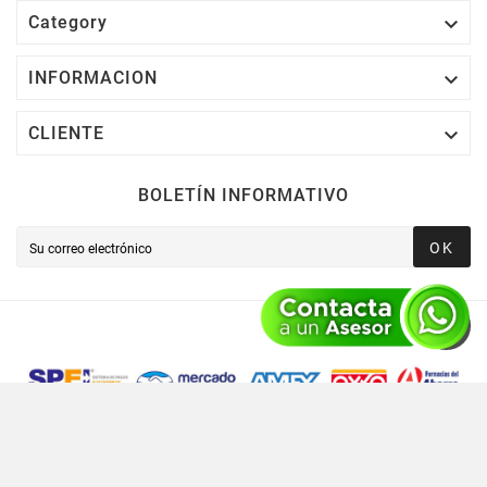

Category

INFORMACION

CLIENTE
BOLETÍN INFORMATIVO
OK
Novusred © 2021 Todos Los Derechos Reservados,