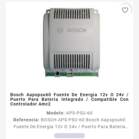
favorite_border
Bosch Aapspsu60 Fuente De Energia 12v O 24v /
Puerto Para Bateria Integrado / Compatible Con
Controlador Amc2
Modelo:
APS-PSU-60
Referencia:
BOSCH APS-PSU-60 Bosch Aapspsu60
Fuente De Energia 12v O 24v / Puerto Para Bateria
Integrado / Compatible Con Controlador Amc2 El