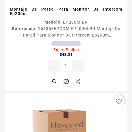
Montaje De Pared Para Monitor De Intercom
Ep200m
Modelo:
EP200M-BR
Referencia:
163353
EPCOM EP200M-BR Montaje De
Pared Para Monitor De Intercom Ep200m
Caracteriacutesticas Compatible con monitor
EP200M Caracteriacutesticas fiacutesicas Material
Sobre Pedido
Precio
PVC Dimensiones 1029 mm times 666 mm times 50
$48.21
mm 034quot times 022quot times 016quot Color
remove
add
negro



favorite_border