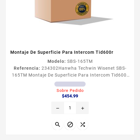
Montaje De Superficie Para Intercom Tid600r
Modelo:
SBS-165TM
Referencia:
234302
Hanwha Techwin Wisenet SBS-
165TM Montaje De Superficie Para Intercom Tid600r
Adaptador de superficie para instalacion de Intercom
TID600R Material Policarbonato Dimensiones 477 x
Sobre Pedido
Precio
298 x 1636 mm Peso 35g
$454.99
remove
add


