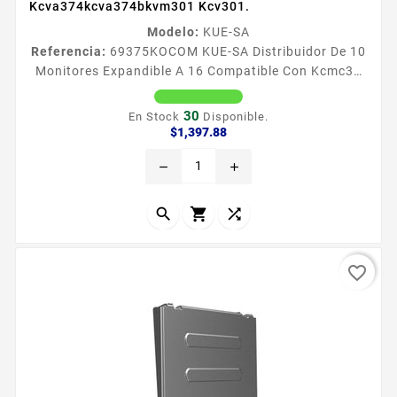
Kcva374kcva374bkvm301 Kcv301.
Modelo:
KUE-SA
Referencia:
69375
KOCOM KUE-SA Distribuidor De 10
Monitores Expandible A 16 Compatible Con Kcmc30
Kcmc24 Kvra510 Kcva374kcva374bkvm301 Kcv301.
middot Hasta 4 frentes de calle middot Hasta 10
30
En Stock
Disponible.
monitores o hasta 16 monitores utilizando 2 KUESA
Precio
$1,397.88
middot Frentes de calle compatibles KCMC30
remove
add
KCMC24 middot Monitores compatibles KVRA510
KCVA374KCVA374BKVM301 KCV301 middot
Requiere fuente PSM2 15 Vcc NOTA Al utilizar el...



favorite_border