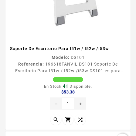
Soporte De Escritorio Para I51w / I52w /i53w
Modelo:
DS101
Referencia:
196618
FANVIL DS101 Soporte De
Escritorio Para I51w / I52w /i53w DS101 es para
estaciones de interior i51W i52W i53W que necesitan
estar sobre el escritorio adecuado para una
41
En Stock
Disponible.
instalacioacuten simple y ahorrar espacio Modelos
Precio
$53.38
compatibles i51W i52W i53W Dimensiones
remove
add
13537626237 mm Material ABS Peso 30 g


