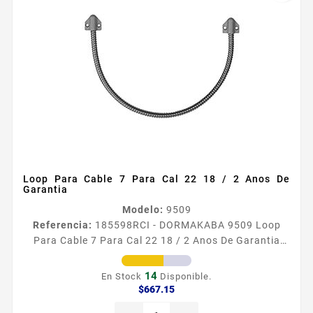
Loop Para Cable 7 Para Cal 22 18 / 2 Anos De
Garantia
Modelo:
9509
Referencia:
185598
RCI - DORMAKABA 9509 Loop
Para Cable 7 Para Cal 22 18 / 2 Anos De Garantia
Serie 9 Transferidores de Corriente 9509 Montaje en
superficie del lado de la bisagra 4conductor calibre
14
En Stock
Disponible.
22 o 2conductor calibre 18 Disponible en Plata
Precio
$667.15
Incluye una sola pieza Loop 2 Antildeos de