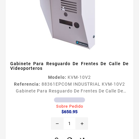
Gabinete Para Resguardo De Frentes De Calle De
Videoporteros
Modelo:
KVM-10V2
Referencia:
88361
EPCOM INDUSTRIAL KVM-10V2
Gabinete Para Resguardo De Frentes De Calle De
Videoporteros Caracteriacutesticas Funcionales
Gabinete con preparacioacuten para
Sobre Pedido
Precio
instalacioacuten en pared Brinda proteccioacuten
$650.95
extra al equipo contra golpes y condiciones
remove
add
climaacuteticas como sol llovizna polvo etc Sus
perforaciones permiten el libre paso de voz y video
para una comunicacioacuten eficiente Cierre...