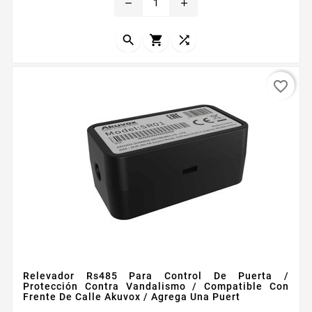
remove
add
Garantiacutea



favorite_border
Relevador Rs485 Para Control De Puerta /
Protección Contra Vandalismo / Compatible Con
Frente De Calle Akuvox / Agrega Una Puert