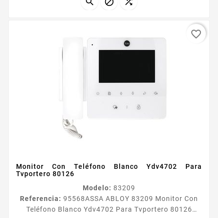



favorite_border
Monitor Con Teléfono Blanco Ydv4702 Para
Tvportero 80126
Modelo:
83209
Referencia:
95568
ASSA ABLOY 83209 Monitor Con
Teléfono Blanco Ydv4702 Para Tvportero 80126