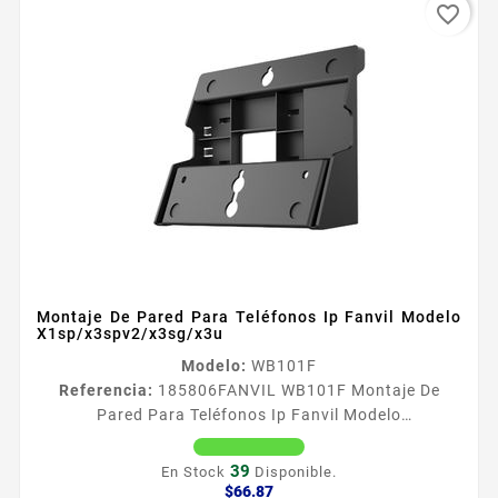
favorite_border
Montaje De Pared Para Teléfonos Ip Fanvil Modelo
X1sp/x3spv2/x3sg/x3u
Modelo:
WB101F
Referencia:
185806
FANVIL WB101F Montaje De
Pared Para Teléfonos Ip Fanvil Modelo
X1sp/x3spv2/x3sg/x3u WB101 y WB102 es un
accesorio para cuando el teleacutefono IP necesita
39
En Stock
Disponible.
ser montado en la pared Es adecuado para una
Precio
$66.87