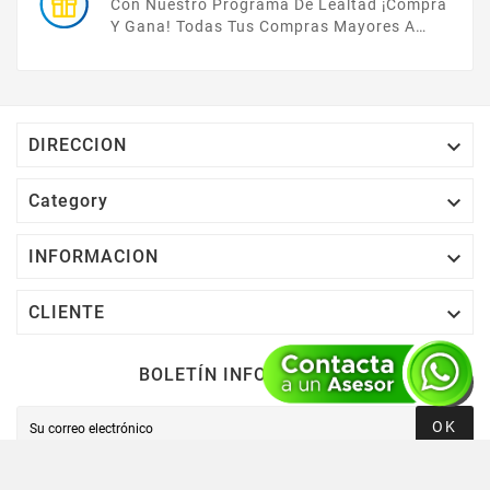
Con Nuestro Programa De Lealtad ¡compra
Y Gana! Todas Tus Compras Mayores A
$2,000 MXN Bonifican A Tu Monedero
Electrónico El 1% Del Total De Tu Compra, El
Cuál Podrás Utilizar A Partir De Tu Siguiente
Compra O Acumularlos.

DIRECCION

Category

INFORMACION

CLIENTE
BOLETÍN INFORMATIVO
OK