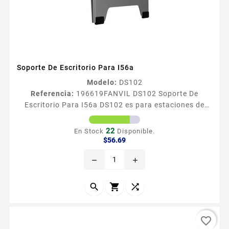
Soporte De Escritorio Para I56a
Modelo:
DS102
Referencia:
196619
FANVIL DS102 Soporte De
Escritorio Para I56a DS102 es para estaciones de
interior i56A que necesitan estar sobre el escritorio
adecuado para una instalacioacuten simple y ahorrar
22
En Stock
Disponible.
espacio Modelos compatibles i56A Dimensiones
Precio
$56.69
17011094135 mm Material Metal Peso 178 g
remove
add



favorite_border