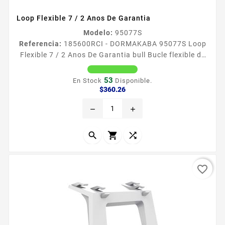
Loop Flexible 7 / 2 Anos De Garantia
Modelo:
95077S
Referencia:
185600
RCI - DORMAKABA 95077S Loop
Flexible 7 / 2 Anos De Garantia bull Bucle flexible de
uso pesado con capacidad de conductor aumentada
bull 16conductor calibre 22 gauge o 8conductor
53
En Stock
Disponible.
calibre 18 bull Disponible en color Plata 2 Antildeos
Precio
$360.26
de Garantiacutea
remove
add



favorite_border