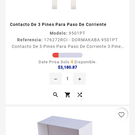
Contacto De 3 Pines Para Paso De Corriente
Modelo:
9501PT
Referencia:
176272
RCI - DORMAKABA 9501PT
Contacto De 3 Pines Para Paso De Corriente 3 Pines
Empotrado en el lado de la bisagra de la puerta
marco y oculto cuando la puerta estaacute cerrada
4
Date Prisa Solo
Disponible.
por resistencia a la manipulacioacuten El contacto
Precio
$3,180.87
soporta hasta 15 A Hecho de latoacuten niquelado y
remove
add
plaacutestico Acabado blanco Garantiacutea
limitada de 5 antildeos Dimensiones 13 x 71 mm



favorite_border