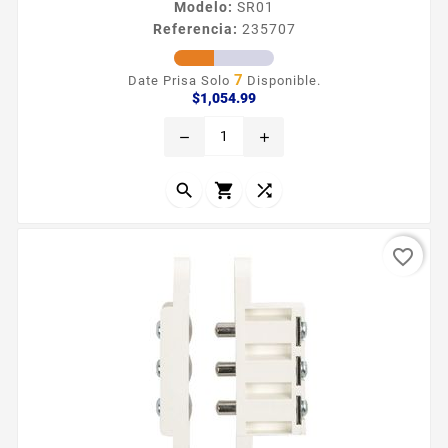
Modelo:
SR01
Referencia:
235707
7
Date Prisa Solo
Disponible.
Precio
$1,054.99
remove
add



favorite_border