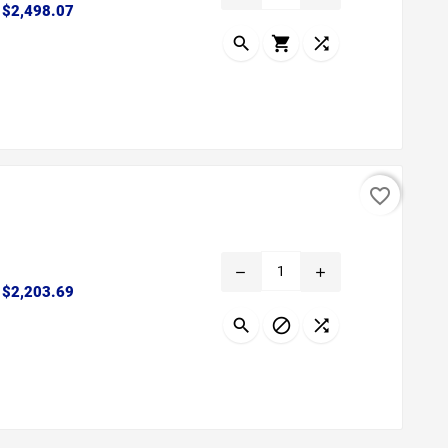
Precio
$2,498.07



favorite_border
remove
add
Precio
$2,203.69


