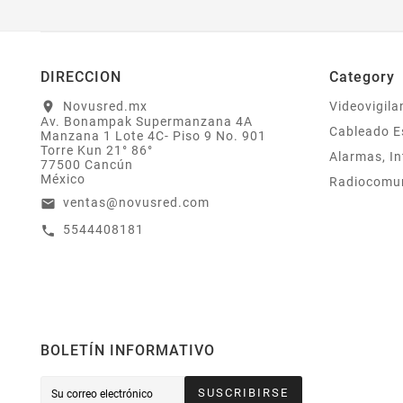
DIRECCION
Category
Novusred.mx
Videovigila
location_on
Av. Bonampak Supermanzana 4A
Cableado E
Manzana 1 Lote 4C- Piso 9 No. 901
Torre Kun 21° 86°
Alarmas, In
77500 Cancún
México
Radiocomu
ventas@novusred.com
email
5544408181
call
BOLETÍN INFORMATIVO
SUSCRIBIRSE