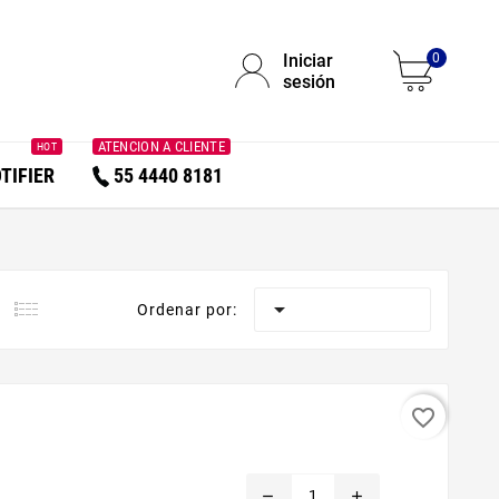
Iniciar
0
sesión
ATENCION A CLIENTE
HOT
TIFIER
55 4440 8181

Ordenar por:
favorite_border
remove
add