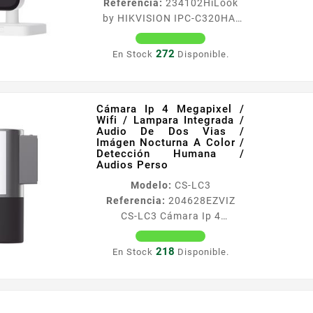
Referencia:
234102
HiLook
GHz Material aluminio y
by HIKVISION IPC-C320HA-
plastico Notificaciones en
D/W(W) Cubo Ip 2 Megapixel
tiempo real Meacutetodo...
/ Lente 2.8 Mm (gran
272
En Stock
Disponible.
Angular) / Audio
Bidireccional / Wifi / Memoria
Micro Sd /acusense /
Cámara Ip 4 Megapixel /
Notificacion Push
Wifi / Lampara Integrada /
Caracteriacutesticas
Audio De Dos Vias /
Principales Resolucioacuten
Imágen Nocturna A Color /
Detección Humana /
maacutexima 2
Audios Perso
Megapiacutexeles 1920 x
Modelo:
CS-LC3
1080 Lente fijo 28 mm
Referencia:
204628
EZVIZ
aacutengulo de visioacuten
CS-LC3 Cámara Ip 4
92deg Infrarrojo Inteligente
Megapixel / Wifi / Lampara
EXIR 10metros dWDR
Integrada / Audio De Dos
Microacutefono integrado
218
En Stock
Disponible.
Vias / Imágen Nocturna A
captura audio en...
Color / Detección Humana /
Audios Perso
Caracteriacutesticas