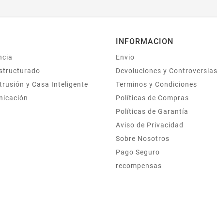
Techo O Pared
Especificaciones
teacutecnicas
Resolucioacuten 1080p FHD
INFORMACION
1920 x 1080 Frame Rate 25
FPS Angulo de visioacuten 80
ncia
Envio
deg H 46 deg V 92 deg D
structurado
Devoluciones y Controversia
Microfono Si Puerto de red
trusión y Casa Inteligente
Terminos y Condiciones
10100 Consumo
nicación
maacuteximo de
Políticas de Compras
energiacutea 4W
Políticas de Garantía
Meacutetodo de potencia
Aviso de Privacidad
8023af PoE...
Sobre Nosotros
Pago Seguro
recompensas