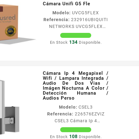
Cámara Unifi G5 Fle
principales de la
caacutemara
Modelo:
UVCG5FLEX
Resolucioacuten 4 Megapixel
Referencia:
232916
UBIQUITI
2560 times 1440
NETWORKS UVCG5FLEX
Aacutengulo de visioacuten
Cámara Unifi G5 Fle
140deg Deteccioacuten de
UVCG5FLEX
134
En Stock
Disponible.
personas Notificaciones push
Microacutefono con
cancelacioacuten de ruido
Permite grabar audios...
Cámara Ip 4 Megapixel /
Wifi / Lampara Integrada /
Audio De Dos Vias /
Imágen Nocturna A Color /
Detección Humana /
Audios Perso
Modelo:
CSEL3
Referencia:
226576
EZVIZ
CSEL3 Cámara Ip 4
Megapixel / Wifi / Lampara
Integrada / Audio De Dos
108
En Stock
Disponible.