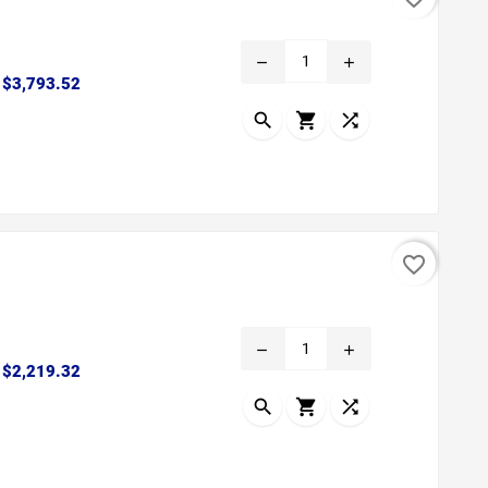
remove
add
Precio
$3,793.52



favorite_border
remove
add
Precio
$2,219.32


