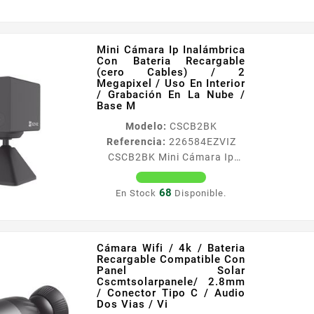
Vias / Imágen Nocturna A
Color / Detección Humana /
Audios Perso
Mini Cámara Ip Inalámbrica
Caracteriacutesticas
Con Bateria Recargable
principales de la
(cero Cables) / 2
caacutemara
Megapixel / Uso En Interior
/ Grabación En La Nube /
Resolucioacuten 4 Megapixel
Base M
2560 times 1440
Modelo:
CSCB2BK
Aacutengulo de visioacuten
Referencia:
226584
EZVIZ
140deg Deteccioacuten de
CSCB2BK Mini Cámara Ip
personas Notificaciones push
Inalámbrica Con Bateria
Microacutefono con
Recargable (cero Cables) / 2
cancelacioacuten de ruido
68
En Stock
Disponible.
Megapixel / Uso En Interior /
Permite grabar audios...
Grabación En La Nube / Base
M Caracteriacutesticas
Cámara Wifi / 4k / Bateria
principales Resolucioacuten
Recargable Compatible Con
2 Megapixel 1920 x 1080
Panel Solar
Lente 4 mm 46deg Vertical
Cscmtsolarpanele/ 2.8mm
/ Conector Tipo C / Audio
85deg Horizontal
Dos Vias / Vi
Microacutefono y bocina