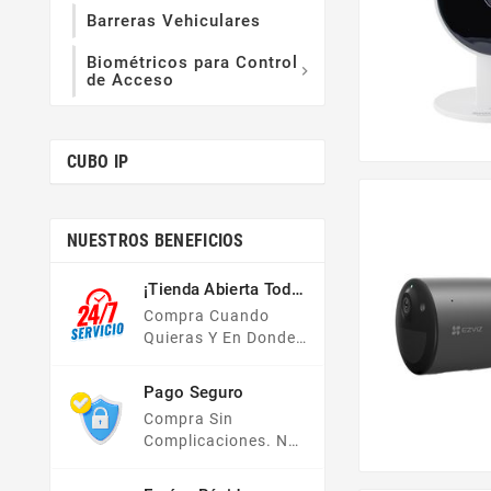
Barreras Vehiculares
Biométricos para Control

de Acceso
CUBO IP
NUESTROS BENEFICIOS
¡Tienda Abierta Todo
El Año!
Compra Cuando
Quieras Y En Donde
Quieras, Nuestra
Tienda En Línea Está
Pago Seguro
Disponible Las 24
Compra Sin
Hrs Del Día, Los 7
Complicaciones. No
Días De La Semana.
Importa Tu Forma De
Pago, Todas Tus