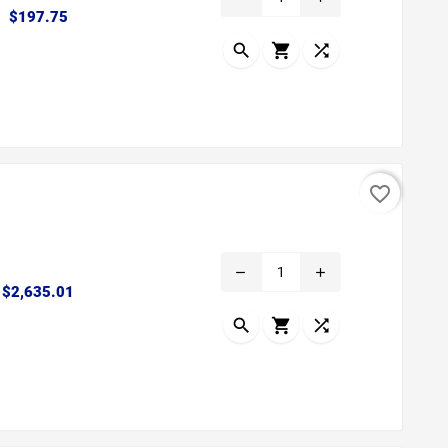
Precio
$197.75



favorite_border
remove
add
Precio
$2,635.01


