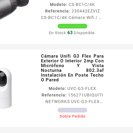
Modelo:
CS-BC1C/4K
interconstruida audio de dos
Referencia:
230442
EZVIZ
viacuteas 5 mts IR
CS-BC1C/4K Cámara Wifi / 4k
visioacuten nocturna
/ Bateria Recargable
Compresioacuten H264 H265
Compatible Con Panel Solar
WiFi 24 GHz...
63
En Stock
Disponible.
Cscmtsolarpanele/ 2.8mm /
Conector Tipo C / Audio Dos
Vias / Vi
Cámara Unifi G3 Flex Para
Caracteriacutesticas
Exterior O Interior 2mp Con
principales Resolucioacuten
Micrófono Y Vista
8 Megapixel 3840 x 2160
Nocturna 802.3af
Instalación En Poste Techo
Lente 28 mm aacutengulo de
O Pared
vision 113deg Visioacuten
Modelo:
UVC-G3-FLEX
nocturna a color
Referencia:
156271
UBIQUITI
Microacutefono y bocina
NETWORKS UVC-G3-FLEX
interconstruida audio de dos
Cámara Unifi G3 Flex Para
viacuteas 3DDNR
Exterior O Interior 2mp Con
Deteccioacuten de
Sobre Pedido
Micrófono Y Vista Nocturna
movimiento 15 mts IR...
802.3af Instalación En Poste