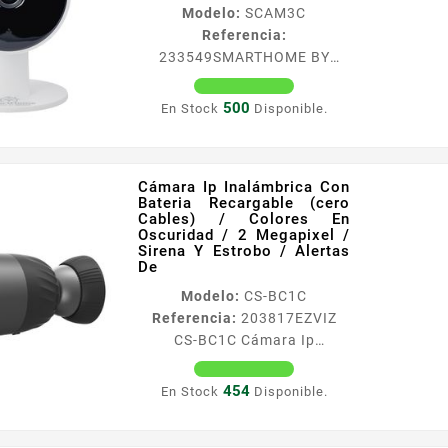
Modelo:
SCAM3C
Referencia:
233549
SMARTHOME BY
EPCOM SCAM3C Cámara Wifi
3mp Wifi 2.4 Detección De
500
En Stock
Disponible.
Humanos Mascotas Llanto
Audio De 2 Vias
Almacenamiento Microsd
Cámara Ip Inalámbrica Con
Interior Especificaciones
Bateria Recargable (cero
Caracteriacutesticas
Cables) / Colores En
Principales Resolucioacuten
Oscuridad / 2 Megapixel /
Sirena Y Estrobo / Alertas
3MP 2304 x 1296
De
Visualizacioacuten nocturna
Modelo:
CS-BC1C
10 mts Audio bidireccional
Referencia:
203817
EZVIZ
Soporta deteccioacuten de
CS-BC1C Cámara Ip
movimiento Soporta
Inalámbrica Con Bateria
deteccioacuten de humanos y
Recargable (cero Cables) /
mascotas Soporta fast
454
En Stock
Disponible.
Colores En Oscuridad / 2
forward 05X 1X 2X 4X...
Megapixel / Sirena Y Estrobo