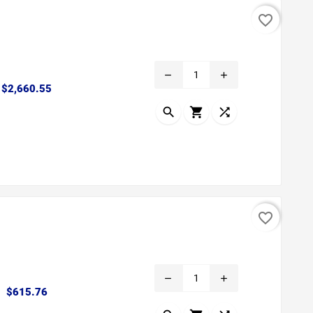
favorite_border
remove
add
Precio
$2,660.55



favorite_border
remove
add
Precio
$615.76