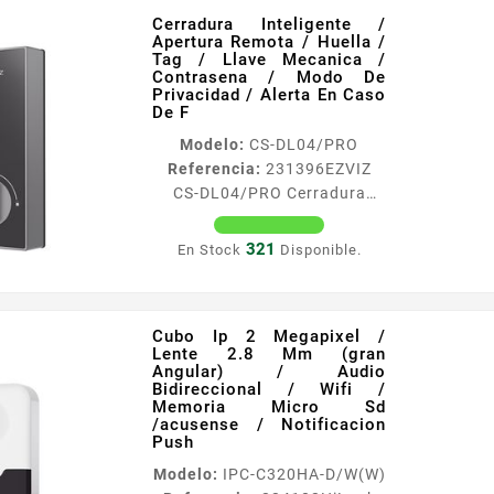
/ Alertas De
Cerradura Inteligente /
Caracteriacutesticas
Apertura Remota / Huella /
principales Resolucioacuten
Tag / Llave Mecanica /
2 Megapixel 1920 x 1080
Contrasena / Modo De
Privacidad / Alerta En Caso
Lente 28 mm aacutengulo
De F
107deg Microacutefono y
Modelo:
CS-DL04/PRO
bocina interconstruida audio
Referencia:
231396
EZVIZ
de dos viacuteas dWDR
CS-DL04/PRO Cerradura
3DDNR Deteccioacuten de
Inteligente / Apertura
movimiento Sirena integrada
Remota / Huella / Tag / Llave
10 mts IR visioacuten...
321
En Stock
Disponible.
Mecanica / Contrasena /
Modo De Privacidad / Alerta
En Caso De F
Cubo Ip 2 Megapixel /
Caracteriacutesticas
Lente 2.8 Mm (gran
principales Temperatura de
Angular) / Audio
operacioacuten 25ordm a
Bidireccional / Wifi /
Memoria Micro Sd
55ordm C Dimensiones Panel
/acusense / Notificacion
frontal 160 x 67 x 25 mm
Push
Dimensiones Panel trasero
Modelo:
IPC-C320HA-D/W(W)
166 x 70 x 285 mm WiFi 24