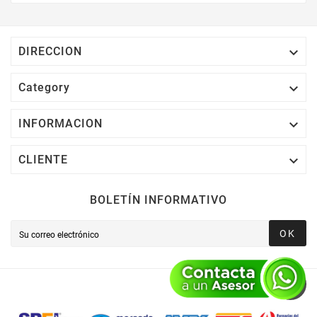
Electrónico El 1% Del Total De Tu Compra, El
Cuál Podrás Utilizar A Partir De Tu Siguiente
Compra O Acumularlos.

DIRECCION

Category

INFORMACION

CLIENTE
BOLETÍN INFORMATIVO
OK