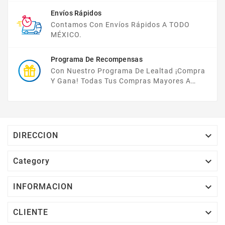
Envíos Rápidos
Contamos Con Envíos Rápidos A TODO
MÉXICO.
Programa De Recompensas
Con Nuestro Programa De Lealtad ¡compra
Y Gana! Todas Tus Compras Mayores A
$2,000 MXN Bonifican A Tu Monedero
Electrónico El 1% Del Total De Tu Compra, El
Cuál Podrás Utilizar A Partir De Tu Siguiente
Compra O Acumularlos.

DIRECCION

Category

INFORMACION

CLIENTE