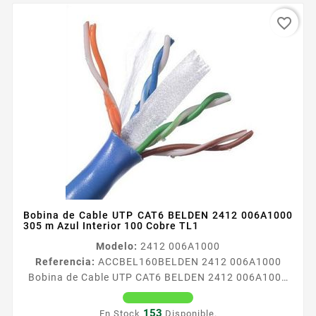
favorite_border
Bobina de Cable UTP CAT6 BELDEN 2412 006A1000
305 m Azul Interior 100 Cobre TL1
Modelo:
2412 006A1000
Referencia:
ACCBEL160
BELDEN 2412 006A1000
Bobina de Cable UTP CAT6 BELDEN 2412 006A1000
305 m Azul Interior 100 Cobre TL1 Bobina de Cable
UTP CAT6 BELDEN 2412 006A1000 305 m Azul
153
En Stock
Disponible.