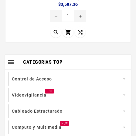
Interior 100 Cobre
Precio
$3,587.36
remove
add




CATEGORIAS TOP
Control de Acceso

HOT
Videovigilancia

Cableado Estructurado

NEW
Computo y Multimedia
