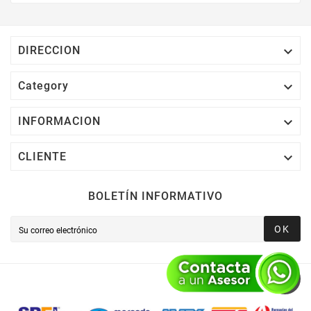
Electrónico El 1% Del Total De Tu Compra, El
Cuál Podrás Utilizar A Partir De Tu Siguiente
Compra O Acumularlos.

DIRECCION

Category

INFORMACION

CLIENTE
BOLETÍN INFORMATIVO
OK