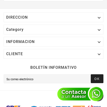
Electrónico El 1% Del Total De Tu Compra, El
Cuál Podrás Utilizar A Partir De Tu Siguiente
Compra O Acumularlos.

DIRECCION

Category

INFORMACION

CLIENTE
BOLETÍN INFORMATIVO
OK