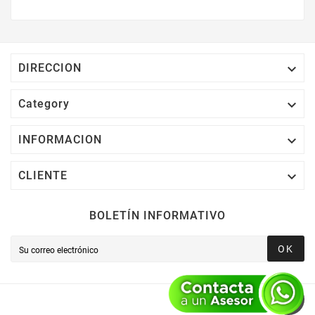
$2,000 MXN Bonifican A Tu Monedero
Electrónico El 1% Del Total De Tu Compra, El
Cuál Podrás Utilizar A Partir De Tu Siguiente
Compra O Acumularlos.

DIRECCION

Category

INFORMACION

CLIENTE
BOLETÍN INFORMATIVO
OK