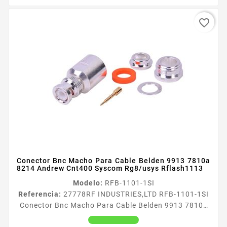
favorite_border
Conector Bnc Macho Para Cable Belden 9913 7810a
8214 Andrew Cnt400 Syscom Rg8/usys Rflash1113
Modelo:
RFB-1101-1SI
Referencia:
27778
RF INDUSTRIES,LTD RFB-1101-1SI
Conector Bnc Macho Para Cable Belden 9913 7810a
8214 Andrew Cnt400 Syscom Rg8/usys Rflash1113