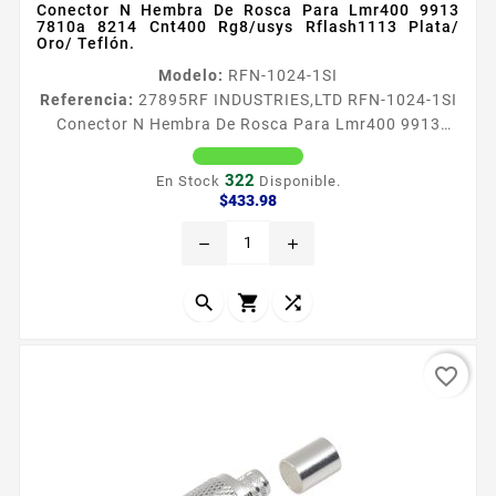
Conector N Hembra De Rosca Para Lmr400 9913
7810a 8214 Cnt400 Rg8/usys Rflash1113 Plata/
Oro/ Teflón.
Modelo:
RFN-1024-1SI
Referencia:
27895
RF INDUSTRIES,LTD RFN-1024-1SI
Conector N Hembra De Rosca Para Lmr400 9913
7810a 8214 Cnt400 Rg8/usys Rflash1113 Plata/
Oro/ Teflón. Conector N Hembra de Rosca para
322
En Stock
Disponible.
LMR400 9913 8214 CNT400 RG8USYS RFLASH1113
Precio
$433.98
Tipo de Conector N Hembra Especial para Cable
remove
add
LMR400 9913 7810A 8214 CNT400 RG8USYS
RFLASH1113 Modo de Ensamble Rosca Cuerpo de
Bronce Plateado Contacto Central Oro Aislante...



favorite_border