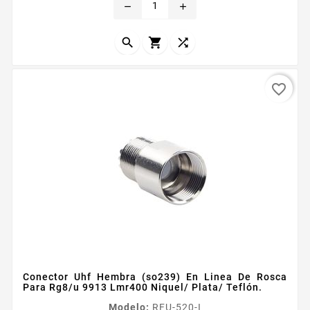
remove
add
Central Oro Aislante Dieleacutectrico Tefloacuten



favorite_border
Conector Uhf Hembra (so239) En Linea De Rosca
Para Rg8/u 9913 Lmr400 Niquel/ Plata/ Teflón.
Modelo:
RFU-520-I