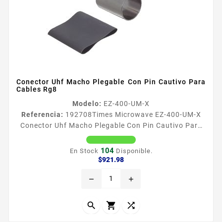
Conector Uhf Macho Plegable Con Pin Cautivo Para
Cables Rg8
Modelo:
EZ-400-UM-X
Referencia:
192708
Times Microwave EZ-400-UM-X
Conector Uhf Macho Plegable Con Pin Cautivo Para
Cables Rg8 Conector tipo UHF Macho de la serie EZ
de Times Microwave reconocido por su facilidad de
104
En Stock
Disponible.
instalacioacuten y el excelente rendimiento ofrecido
Precio
$921.98
gracias a su pin cautivo no soldable
remove
add
Caracteriacutesticas Tipo de Conector UHF Macho
Especial para Cable RG8 Belden 9913 Times LMR400
CNT400 RG8USYS Modo de Ensamble...


