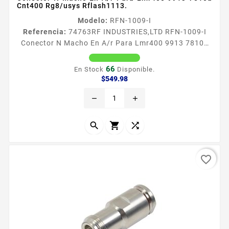
Cnt400 Rg8/usys Rflash1113.​
Modelo:
RFN-1009-I
Referencia:
74763
RF INDUSTRIES,LTD RFN-1009-I
Conector N Macho En A/r Para Lmr400 9913 7810a
Cnt400 Rg8/usys Rflash1113.​ Conector N Macho en
AR para LMR400 9913 7810A CNT400 RG8USYS
66
En Stock
Disponible.
RFLASH1113​ Tipo de Conector N Macho en Angulo
Precio
$549.98
Recto Especial para Cables LMR400 9913 7810A
remove
add
8214 CNT400 RG8USYS RFLASH1113 Modo de
Ensamble Anillo plegable Cuerpo de Bronce Plateado
Contacto Central Oro Aislante Dieleacutectrico...



favorite_border