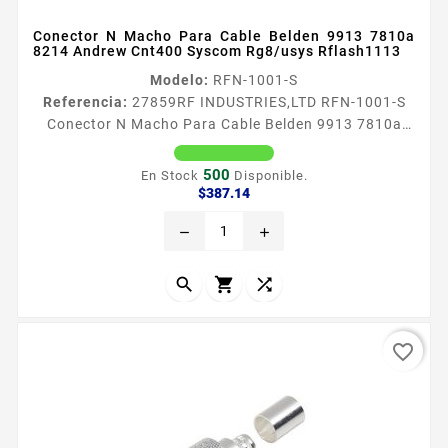
Conector N Macho Para Cable Belden 9913 7810a
8214 Andrew Cnt400 Syscom Rg8/usys Rflash1113
Modelo:
RFN-1001-S
Referencia:
27859
RF INDUSTRIES,LTD RFN-1001-S
Conector N Macho Para Cable Belden 9913 7810a
8214 Andrew Cnt400 Syscom Rg8/usys Rflash1113
Conector N macho para LMR400 9913 7810A 8214
500
En Stock
Disponible.
CNT400 RG8USYS RFLASH1113 Tipo de Conector N
Precio
$387.14
Macho Especial para Cable BELDEN 9913 7810A
remove
add
8214 ANDREW CNT400 RG8USYS RFLASH1113 TIMES
LMR400 Modo de Ensamble Roscado Soldable
Cuerpo de Bronce Plateado Contacto Central Oro



Aislante...
favorite_border