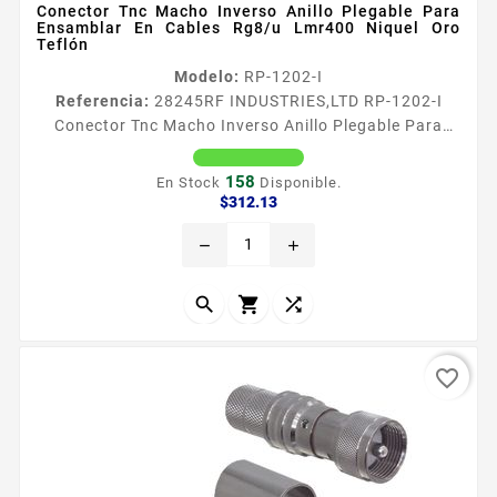
Conector Tnc Macho Inverso Anillo Plegable Para
Ensamblar En Cables Rg8/u Lmr400 Niquel Oro
Teflón
Modelo:
RP-1202-I
Referencia:
28245
RF INDUSTRIES,LTD RP-1202-I
Conector Tnc Macho Inverso Anillo Plegable Para
Ensamblar En Cables Rg8/u Lmr400 Niquel Oro
Teflón Conector TNC Macho Inverso de Anillo
158
En Stock
Disponible.
Plegable para RG8U LMR400 Tipo de Conector TNC
Precio
$312.13
Macho Inverso Especial para Cable 9913 7810A 8214
remove
add
CNT400 RG8USYS RFLASH1113 Modo de Ensamble
Anillo plegable Cuerpo de Bronce Niquelado Contacto
Central Oro Aislante Dieleacutectrico...



favorite_border