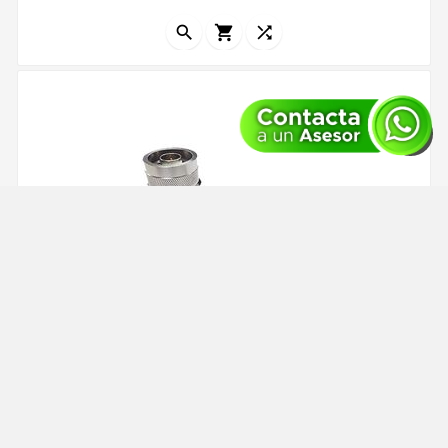
Bronce Niacutequel Contacto Central Oro Aislante
Dieleacutectrico Tefloacuten...



Conector N Macho Angulo Recto Plegable Hex. Con
Pin Cautivo Para Cables Tipo Rg8
Modelo:
EZ-400-NMH-RA-X
Referencia:
205341
Times Microwave EZ-400-NMH-