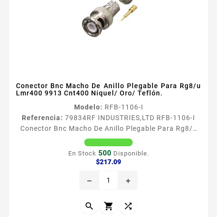
Conector Bnc Macho De Anillo Plegable Para Rg8/u
Lmr400 9913 Cnt400 Niquel/ Oro/ Teflón.
Modelo:
RFB-1106-I
Referencia:
79834
RF INDUSTRIES,LTD RFB-1106-I
Conector Bnc Macho De Anillo Plegable Para Rg8/u
Lmr400 9913 Cnt400 Niquel/ Oro/ Teflón. Conector
BNC Macho de Anillo Plegable para RG8U LMR400 N
500
En Stock
Disponible.
iacutequel Oro Tefloacuten Tipo de Conector BNC
Precio
$217.09
Macho Especial para Cable RG8U LMR400 CNT400
remove
add
9913 Modo de Ensamble Anillo plegable Cuerpo de
Bronce Niquelado Contacto Central Oro Aislante
Dieleacutectrico Tefloacuten


