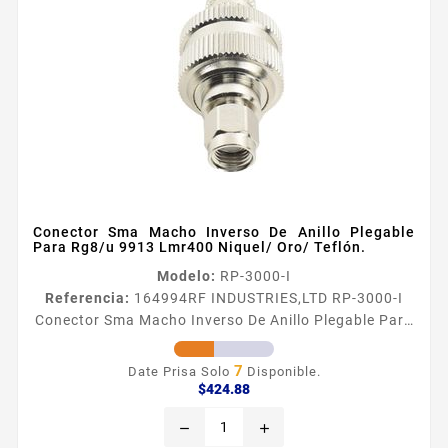
Conector Sma Macho Inverso De Anillo Plegable
Para Rg8/u 9913 Lmr400 Niquel/ Oro/ Teflón.
Modelo:
RP-3000-I
Referencia:
164994
RF INDUSTRIES,LTD RP-3000-I
Conector Sma Macho Inverso De Anillo Plegable Para
Rg8/u 9913 Lmr400 Niquel/ Oro/ Teflón. Conector
SMA Macho Inverso de Anillo Plegable para Cables
7
Date Prisa Solo
Disponible.
RG8U LMR400 9913​ Tipo de Conector SMA Macho
Precio
$424.88
Inverso Especial para Cables RG8U LMR400 BELDEN
remove
add
9913 Modo de Ensamble Anillo plegable Cuerpo de