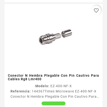
favorite_border
Conector N Hembra Plegable Con Pin Cautivo Para
Cables Rg8 Lmr400
Modelo:
EZ-400-NF-X
Referencia:
144367
Times Microwave EZ-400-NF-X
Conector N Hembra Plegable Con Pin Cautivo Para
Cables Rg8 Lmr400 Conector tipo N Hembra de la