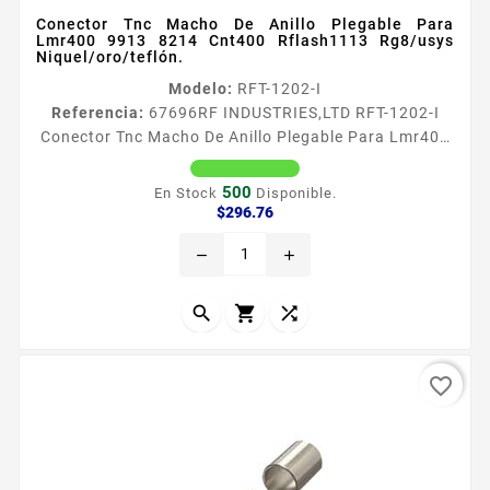
Conector Tnc Macho De Anillo Plegable Para
Lmr400 9913 8214 Cnt400 Rflash1113 Rg8/usys
Niquel/oro/teflón.
Modelo:
RFT-1202-I
Referencia:
67696
RF INDUSTRIES,LTD RFT-1202-I
Conector Tnc Macho De Anillo Plegable Para Lmr400
9913 8214 Cnt400 Rflash1113 Rg8/usys
Niquel/oro/teflón. Conector TNC Macho de Anillo
500
En Stock
Disponible.
Plegable para LMR400 9913 Niquel Oro Tefloacuten
Precio
$296.76
Tipo de Conector TNC Macho Especial para Cable
remove
add
9913 7810A 8214 CNT400 RG8USYS RFLASH1113
Modo de Ensamble Anillo plegable Cuerpo de Bronce
Niquelado Contacto Central Oro Aislante...



favorite_border