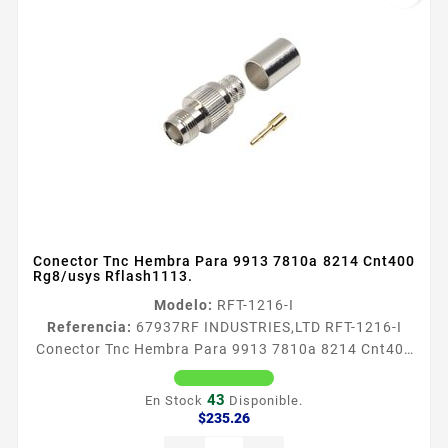
Conector Tnc Hembra Para 9913 7810a 8214 Cnt400
Rg8/usys Rflash1113.
Modelo:
RFT-1216-I
Referencia:
67937
RF INDUSTRIES,LTD RFT-1216-I
Conector Tnc Hembra Para 9913 7810a 8214 Cnt400
Rg8/usys Rflash1113. Tipo de Conector TNC Hembra
Especial para Cable 9913 7810A 8214 CNT400
43
En Stock
Disponible.
RG8USYS RFLASH1113 Modo de Ensamble Anillo
Precio
$235.26
plegable Cuerpo de Bronce Niquelado Contacto