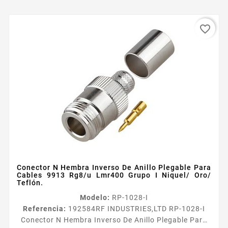
favorite_border
Conector N Hembra Inverso De Anillo Plegable Para
Cables 9913 Rg8/u Lmr400 Grupo I Niquel/ Oro/
Teflón.
Modelo:
RP-1028-I
Referencia:
192584
RF INDUSTRIES,LTD RP-1028-I
Conector N Hembra Inverso De Anillo Plegable Para