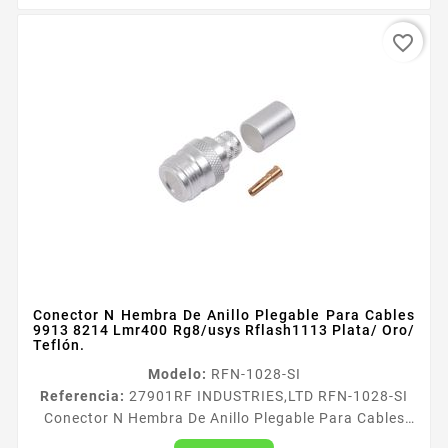
favorite_border
Conector N Hembra De Anillo Plegable Para Cables
9913 8214 Lmr400 Rg8/usys Rflash1113 Plata/ Oro/
Teflón.
Modelo:
RFN-1028-SI
Referencia:
27901
RF INDUSTRIES,LTD RFN-1028-SI
Conector N Hembra De Anillo Plegable Para Cables
9913 8214 Lmr400 Rg8/usys Rflash1113 Plata/ Oro/