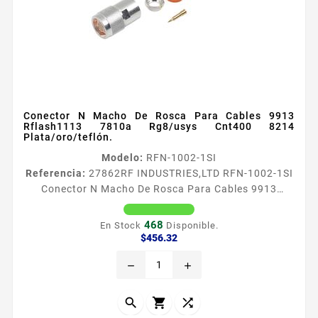
Conector N Macho De Rosca Para Cables 9913
Rflash1113 7810a Rg8/usys Cnt400 8214
Plata/oro/teflón.
Modelo:
RFN-1002-1SI
Referencia:
27862
RF INDUSTRIES,LTD RFN-1002-1SI
Conector N Macho De Rosca Para Cables 9913
Rflash1113 7810a Rg8/usys Cnt400 8214
Plata/oro/teflón. Conector N Macho de rosca para
468
En Stock
Disponible.
cables 9913 CNT400 RG8USYS RFLASH1113 Tipo de
Precio
$456.32
Conector N Macho Especial para Cable LMR400 9913
remove
add
7810A 8214 CNT400 RG8USYS RFLASH1113 Modo de
Ensamble Rosca Cuerpo de Bronce Plateado
Contacto Central Oro Aislante Dieleacutectrico



Tefloacuten