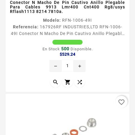
Conector N Macho De Pin Cautivo Anillo Plegable
Para Cables 9913 Lmr400 Cnt400 Rg8/usys
Rflash1113 8214 7810a.
Modelo:
RFN-1006-49I
Referencia:
167926
RF INDUSTRIES,LTD RFN-1006-
49I Conector N Macho De Pin Cautivo Anillo Plegable
Para Cables 9913 Lmr400 Cnt400 Rg8/usys
Rflash1113 8214 7810a. Conector N Macho de Anillo
500
En Stock
Disponible.
Plegable PIN Cautivo para RG8U Tipo de Conector N
Precio
$529.24
Macho Especial para Cable LP400 LMR400 9913
remove
add
7810A 8214 CNT400 RG8USYS RFLASH1113 Modo de
Ensamble Anillo plegable Cuerpo de Bronce Plateado
Contacto Central Bantildeo de Oro PIN...



favorite_border