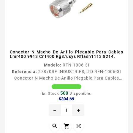
Conector N Macho De Anillo Plegable Para Cables
Lmr400 9913 Cnt400 Rg8/usys Rflash1113 8214.
Modelo:
RFN-1006-3I
Referencia:
27870
RF INDUSTRIES,LTD RFN-1006-3I
Conector N Macho De Anillo Plegable Para Cables
Lmr400 9913 Cnt400 Rg8/usys Rflash1113 8214.
Conector N Macho para LMR400 9913 7810A 8214
500
En Stock
Disponible.
CNT400 RG8USYS RFLASH1113 Tipo de Conector N
Precio
$304.69
Macho Especial para Cable LMR400 9913 7810A
remove
add
8214 CNT400 RG8USYS RFLASH1113 Modo de
Ensamble Anillo plegable Cuerpo de Bronce Plateado
Contacto Central Oro Aislante Dieleacutectrico...


