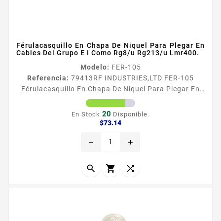
Férulacasquillo En Chapa De Niquel Para Plegar En
Cables Del Grupo E I Como Rg8/u Rg213/u Lmr400.
Modelo:
FER-105
Referencia:
79413
RF INDUSTRIES,LTD FER-105
Férulacasquillo En Chapa De Niquel Para Plegar En
Cables Del Grupo E I Como Rg8/u Rg213/u Lmr400.
FeacuterulaCasquillo en Chapa de Niacutequel para
20
En Stock
Disponible.
Plegar en Cables del Grupo E I como RG8U RG213U
Precio
$73.14
LMR400
remove
add


