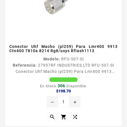
Conector Uhf Macho (pl259) Para Lmr400 9913
Ctn400 7810a 8214 Rg8/usys Rflash1113
Modelo:
RFU-507-SI
Referencia:
27957
RF INDUSTRIES,LTD RFU-507-SI
Conector Uhf Macho (pl259) Para Lmr400 9913
Ctn400 7810a 8214 Rg8/usys Rflash1113 Conector
UHF macho PL259 para LMR400 9913 CTN400
306
En Stock
Disponible.
7810A 8214 RG8USYS RFLASH1113 Tipo de Conector
Precio
$198.70
UHF Macho PL259 Especial para Cable LMR400 9913
remove
add
CTN400 7810A 8214 RG8USYS RFLASH1113 Modo de
Ensamble Anillo plegable Cuerpo de bronce Plateado
Contacto Central Plata Aislante...


