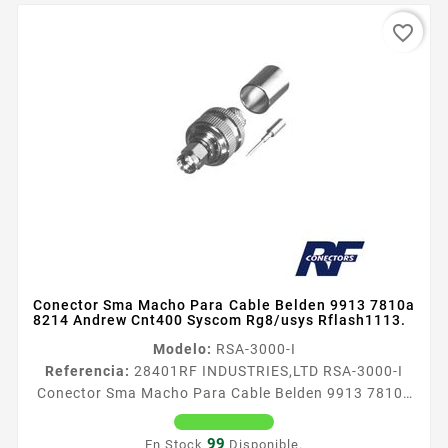
favorite_border
Conector Sma Macho Para Cable Belden 9913 7810a
8214 Andrew Cnt400 Syscom Rg8/usys Rflash1113.
Modelo:
RSA-3000-I
Referencia:
28401
RF INDUSTRIES,LTD RSA-3000-I
Conector Sma Macho Para Cable Belden 9913 7810a
8214 Andrew Cnt400 Syscom Rg8/usys Rflash1113.
Tipo de Conector SMA Macho Especial para Cable
99
En Stock
Disponible.