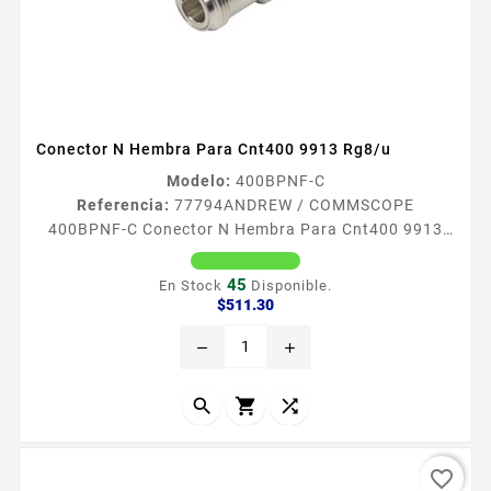
Conector N Hembra Para Cnt400 9913 Rg8/u
Modelo:
400BPNF-C
Referencia:
77794
ANDREW / COMMSCOPE
400BPNF-C Conector N Hembra Para Cnt400 9913
Rg8/u Conector N Hembra para CNT400 9913 RG8U
45
En Stock
Disponible.
Precio
$511.30
remove
add



favorite_border