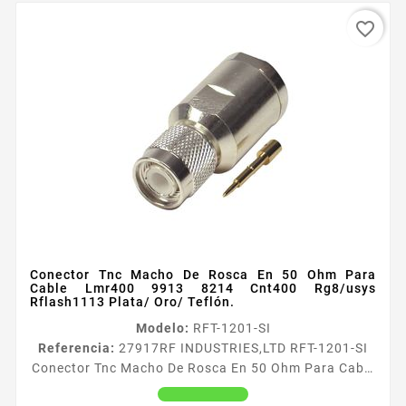
favorite_border
Conector Tnc Macho De Rosca En 50 Ohm Para
Cable Lmr400 9913 8214 Cnt400 Rg8/usys
Rflash1113 Plata/ Oro/ Teflón.
Modelo:
RFT-1201-SI
Referencia:
27917
RF INDUSTRIES,LTD RFT-1201-SI
Conector Tnc Macho De Rosca En 50 Ohm Para Cable
Lmr400 9913 8214 Cnt400 Rg8/usys Rflash1113