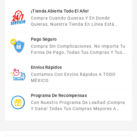
¡Tienda Abierta Todo El Año!
Compra Cuando Quieras Y En Donde
Quieras, Nuestra Tienda En Línea Está
Disponible Las 24 Hrs Del Día, Los 7 Días De
La Semana.
Pago Seguro
Compra Sin Complicaciones. No Importa Tu
Forma De Pago, Todas Tus Compras Y Tus
Datos Están Protegidos Con Nosotros.
Envíos Rápidos
Contamos Con Envíos Rápidos A TODO
MÉXICO.
Programa De Recompensas
Con Nuestro Programa De Lealtad ¡compra
Y Gana! Todas Tus Compras Mayores A
$2,000 MXN Bonifican A Tu Monedero
Electrónico El 1% Del Total De Tu Compra, El
Cuál Podrás Utilizar A Partir De Tu Siguiente
Compra O Acumularlos.