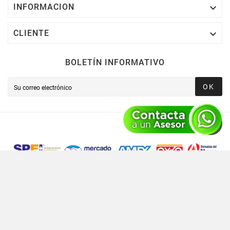

INFORMACION

CLIENTE
BOLETÍN INFORMATIVO
OK
Novusred © 2021 Todos Los Derechos Reservados,
Operado Por Novusred Sinergia En Tecnología SAPI De CV