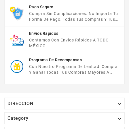
La Semana.
Pago Seguro
Compra Sin Complicaciones. No Importa Tu
Forma De Pago, Todas Tus Compras Y Tus
Datos Están Protegidos Con Nosotros.
Envíos Rápidos
Contamos Con Envíos Rápidos A TODO
MÉXICO.
Programa De Recompensas
Con Nuestro Programa De Lealtad ¡compra
Y Gana! Todas Tus Compras Mayores A
$2,000 MXN Bonifican A Tu Monedero
Electrónico El 1% Del Total De Tu Compra, El
Cuál Podrás Utilizar A Partir De Tu Siguiente
Compra O Acumularlos.

DIRECCION

Category