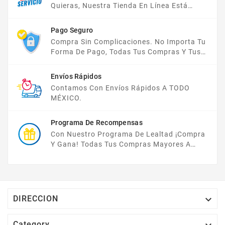
Quieras, Nuestra Tienda En Línea Está
Disponible Las 24 Hrs Del Día, Los 7 Días De
La Semana.
Pago Seguro
Compra Sin Complicaciones. No Importa Tu
Forma De Pago, Todas Tus Compras Y Tus
Datos Están Protegidos Con Nosotros.
Envíos Rápidos
Contamos Con Envíos Rápidos A TODO
MÉXICO.
Programa De Recompensas
Con Nuestro Programa De Lealtad ¡compra
Y Gana! Todas Tus Compras Mayores A
$2,000 MXN Bonifican A Tu Monedero
Electrónico El 1% Del Total De Tu Compra, El
Cuál Podrás Utilizar A Partir De Tu Siguiente
Compra O Acumularlos.

DIRECCION
Category