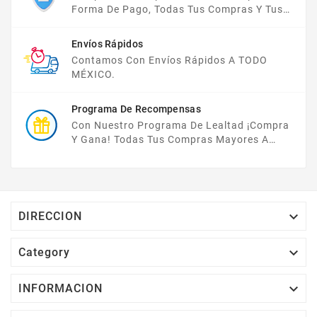
Forma De Pago, Todas Tus Compras Y Tus
Datos Están Protegidos Con Nosotros.
Envíos Rápidos
Contamos Con Envíos Rápidos A TODO
MÉXICO.
Programa De Recompensas
Con Nuestro Programa De Lealtad ¡compra
Y Gana! Todas Tus Compras Mayores A
$2,000 MXN Bonifican A Tu Monedero
Electrónico El 1% Del Total De Tu Compra, El
Cuál Podrás Utilizar A Partir De Tu Siguiente
Compra O Acumularlos.

DIRECCION

Category

INFORMACION