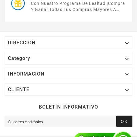
Con Nuestro Programa De Lealtad ¡compra
Y Gana! Todas Tus Compras Mayores A
$2,000 MXN Bonifican A Tu Monedero
Electrónico El 1% Del Total De Tu Compra, El
Cuál Podrás Utilizar A Partir De Tu Siguiente
Compra O Acumularlos.

DIRECCION

Category

INFORMACION

CLIENTE
BOLETÍN INFORMATIVO
OK