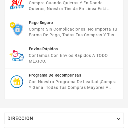
Compra Cuando Quieras Y En Donde
Quieras, Nuestra Tienda En Línea Está
Disponible Las 24 Hrs Del Día, Los 7 Días De
La Semana.
Pago Seguro
Compra Sin Complicaciones. No Importa Tu
Forma De Pago, Todas Tus Compras Y Tus
Datos Están Protegidos Con Nosotros.
Envíos Rápidos
Contamos Con Envíos Rápidos A TODO
MÉXICO.
Programa De Recompensas
Con Nuestro Programa De Lealtad ¡compra
Y Gana! Todas Tus Compras Mayores A
$2,000 MXN Bonifican A Tu Monedero
Electrónico El 1% Del Total De Tu Compra, El
Cuál Podrás Utilizar A Partir De Tu Siguiente
Compra O Acumularlos.

DIRECCION