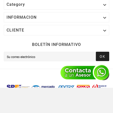

Category

INFORMACION

CLIENTE
BOLETÍN INFORMATIVO
OK
Novusred © 2021 Todos Los Derechos Reservados,