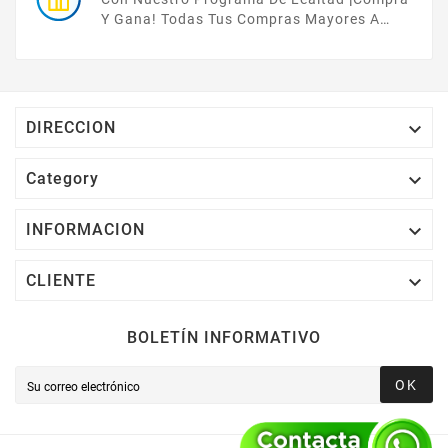
Y Gana! Todas Tus Compras Mayores A
$2,000 MXN Bonifican A Tu Monedero
Electrónico El 1% Del Total De Tu Compra, El
Cuál Podrás Utilizar A Partir De Tu Siguiente
Compra O Acumularlos.

DIRECCION

Category

INFORMACION

CLIENTE
BOLETÍN INFORMATIVO
OK