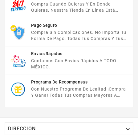
Compra Cuando Quieras Y En Donde
Quieras, Nuestra Tienda En Línea Está
Disponible Las 24 Hrs Del Día, Los 7 Días De
La Semana.
Pago Seguro
Compra Sin Complicaciones. No Importa Tu
Forma De Pago, Todas Tus Compras Y Tus
Datos Están Protegidos Con Nosotros.
Envíos Rápidos
Contamos Con Envíos Rápidos A TODO
MÉXICO.
Programa De Recompensas
Con Nuestro Programa De Lealtad ¡compra
Y Gana! Todas Tus Compras Mayores A
$2,000 MXN Bonifican A Tu Monedero
Electrónico El 1% Del Total De Tu Compra, El
Cuál Podrás Utilizar A Partir De Tu Siguiente
Compra O Acumularlos.

DIRECCION