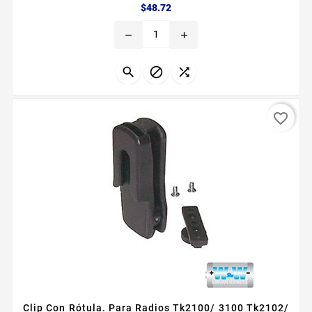
Precio
$48.72
remove
add



favorite_border
Clip Con Rótula. Para Radios Tk2100/ 3100 Tk2102/