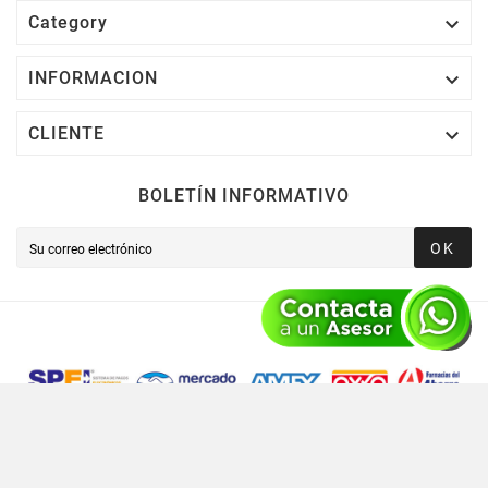

Category

INFORMACION

CLIENTE
BOLETÍN INFORMATIVO
OK
Novusred © 2021 Todos Los Derechos Reservados,