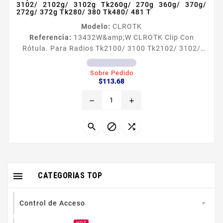
3102/ 2102g/ 3102g Tk260g/ 270g 360g/ 370g/
272g/ 372g Tk280/ 380 Tk480/ 481 T
Modelo:
CLROTK
Referencia:
13432
W&amp;W CLROTK Clip Con
Rótula. Para Radios Tk2100/ 3100 Tk2102/ 3102/
2102g/ 3102g Tk260g/ 270g 360g/ 370g/ 272g/
372g Tk280/ 380 Tk480/ 481 T Para radios TK2100
Sobre Pedido
Precio
3100 TK2102 3102 2102G 3102G TK260G 270G 360G
$113.68
370G 272G 372G TK280 380 TK480 481 TK2180
remove
add
3180 TK2202 3202L TK2212 3212L TK2312 3312
TK2302 3302 y NX200 300 410 Para batería KNB41N
y KNB50NC utilizar clip original TK21803180



NX200300410

CATEGORIAS TOP
Control de Acceso
