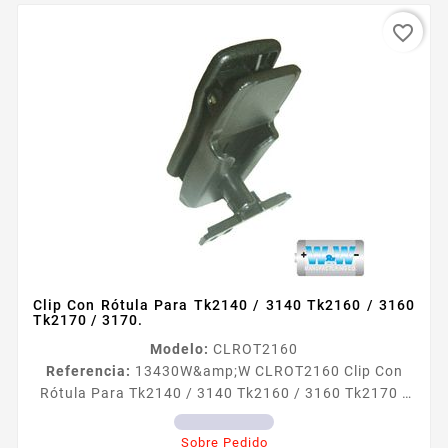
favorite_border
Clip Con Rótula Para Tk2140 / 3140 Tk2160 / 3160
Tk2170 / 3170.
Modelo:
CLROT2160
Referencia:
13430
W&amp;W CLROT2160 Clip Con
Rótula Para Tk2140 / 3140 Tk2160 / 3160 Tk2170 /
3170. Clip con rótula para TK2140 3140 TK2160
3160 TK2170 3170
Sobre Pedido