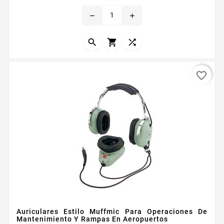
remove
add



favorite_border
Auriculares Estilo Muffmic Para Operaciones De
Mantenimiento Y Rampas En Aeropuertos