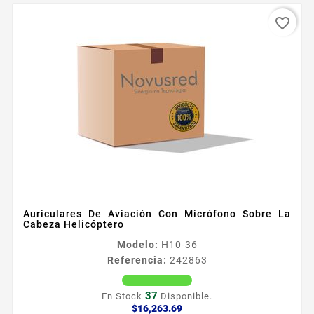
favorite_border
Auriculares De Aviación Con Micrófono Sobre La
Cabeza Helicóptero
Modelo:
H10-36
Referencia:
242863
37
En Stock
Disponible.
Precio
$16,263.69