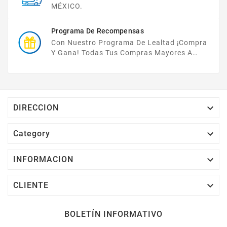
MÉXICO.
Programa De Recompensas
Con Nuestro Programa De Lealtad ¡compra
Y Gana! Todas Tus Compras Mayores A
$2,000 MXN Bonifican A Tu Monedero
Electrónico El 1% Del Total De Tu Compra, El
Cuál Podrás Utilizar A Partir De Tu Siguiente
Compra O Acumularlos.

DIRECCION

Category

INFORMACION

CLIENTE
BOLETÍN INFORMATIVO