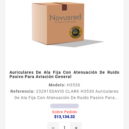
Auriculares De Ala Fija Con Atenuación De Ruido
Pasivo Para Aviación General
Modelo:
H3530
Referencia:
232915
DAVID CLARK H3530 Auriculares
De Ala Fija Con Atenuación De Ruido Pasivo Para
Aviación General H3530 Los auriculares de la serie
3300 estaacuten disentildeados para proporcionar
Sobre Pedido
Precio
comunicaciones niacutetidas y claras y una
$13,134.32
proteccioacuten auditiva eficaz en entornos con
remove
add