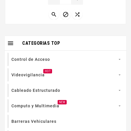
mucho ruido El auricular con microacutefono H3530
es el auricular con microacutefono de referencia para
su uso en aplicaciones...




CATEGORIAS TOP
Control de Acceso

HOT
Videovigilancia

Cableado Estructurado

NEW
Computo y Multimedia

Barreras Vehiculares