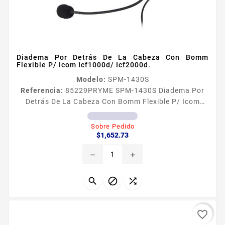
Diadema Por Detrás De La Cabeza Con Bomm
Flexible P/ Icom Icf1000d/ Icf2000d.
Modelo:
SPM-1430S
Referencia:
85229
PRYME SPM-1430S Diadema Por
Detrás De La Cabeza Con Bomm Flexible P/ Icom
Icf1000d/ Icf2000d. DIADEMA POR DETRÁS DE LA
CABEZA CON BOMM FLEXIBLE Diadema ajustable y
Sobre Pedido
Precio
cómoda para largas jornadas de trabajo Cancelación
$1,652.73
de ruido en el micrófono boom Cable de uso rudo
remove
add
para máxima durabilidad DIADEMA POR DETRÁS DE
LA CABEZA CON BOMM FLEXIBLE P ICOM ICF1000D
ICF2000D



favorite_border