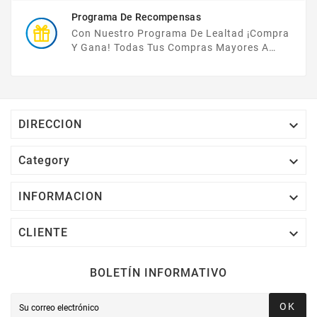
Programa De Recompensas
Con Nuestro Programa De Lealtad ¡compra
Y Gana! Todas Tus Compras Mayores A
$2,000 MXN Bonifican A Tu Monedero
Electrónico El 1% Del Total De Tu Compra, El
Cuál Podrás Utilizar A Partir De Tu Siguiente
Compra O Acumularlos.

DIRECCION

Category

INFORMACION

CLIENTE
BOLETÍN INFORMATIVO
OK