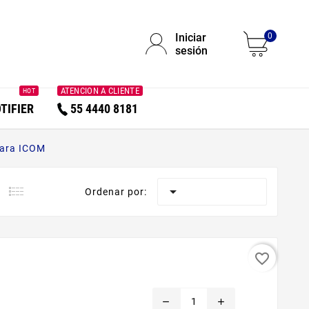
Iniciar
0
sesión
ATENCION A CLIENTE
HOT
TIFIER
55 4440 8181
para ICOM

Ordenar por:
favorite_border
remove
add