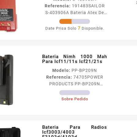
Referencia:
191483
SAILOR
S-403906A Bateria Atex De
Litio Recargable De 7.4v /
1650 Mah Para Radios Sailor
7
Date Prisa Solo
Disponible.
3965 Bateriacutea ATEX de
LiIon recargable de 7 4 V
1650 mAh color rojo
compatible con el modelo
Bateria Nimh 1000 Mah
SP3965 de Sailor
Para Icf11/11s Icf21/21s
Modelo:
PP-BP209N
Referencia:
74705
POWER
PRODUCTS PP-BP209N
Bateria Nimh 1000 Mah Para
Icf11/11s Icf21/21s Batería
Sobre Pedido
NiMH 1000 mAh para
ICF1111S ICF2121S Son
fabricadas con los más
rigurosos controles de
Bateria Para Radios
calidad Pista flexible
Icf3003/4003
F3103d/4103d