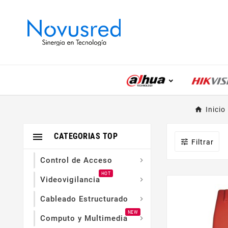
Inicio

CATEGORIAS TOP

Filtrar
Control de Acceso

HOT
Videovigilancia

Cableado Estructurado

NEW
Computo y Multimedia
