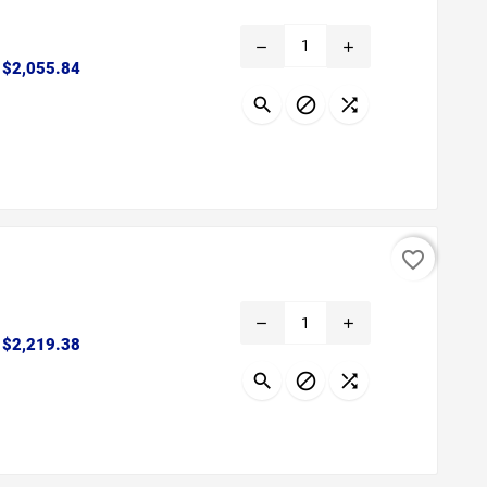
remove
add
Precio
$2,055.84



favorite_border
remove
add
Precio
$2,219.38


