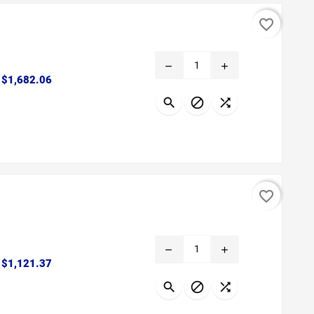
favorite_border
remove
add
Precio
$1,682.06



favorite_border
remove
add
Precio
$1,121.37


