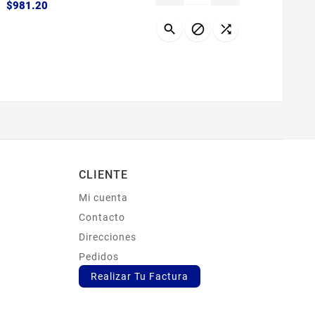
Precio
$981.20



CLIENTE
Mi cuenta
s
Contacto
Direcciones
Pedidos
Realizar Tu Factura