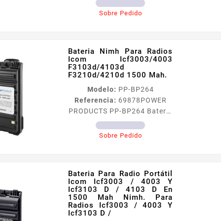
con...
Icf33g/s/t Icf43g/s/t Icf43tr
Sobre Pedido
Icf14/s Icf24/s Icf3021s/t
Icf4021s/t Icf3161s/t E Icf4
Para Radios ICF33GST
Bateria Nimh Para Radios
ICF43GST ICF43TR ICF14S
Icom Icf3003/4003
ICF24S ICF3021ST
F3103d/4103d
F3210d/4210d 1500 Mah.
ICF4021ST ICF3161ST e
ICF4161ST ¡Incluye garantía
Modelo:
PP-BP264
de un año
Referencia:
69878
POWER
PRODUCTS PP-BP264 Bateria
Nimh Para Radios Icom
Icf3003/4003 F3103d/4103d
Sobre Pedido
F3210d/4210d 1500 Mah.
Batería NiMH para Radios
ICOM ICF30034003
Bateria Para Radio Portátil
F3103D4103D F3210D4210D
Icom Icf3003 / 4003 Y
1500 mAh Son fabricadas
Icf3103 D / 4103 D En
1500 Mah Nimh. Para
con los más rigurosos
Radios Icf3003 / 4003 Y
controles de calidad Pista
Icf3103 D /
flexible interconstruida que