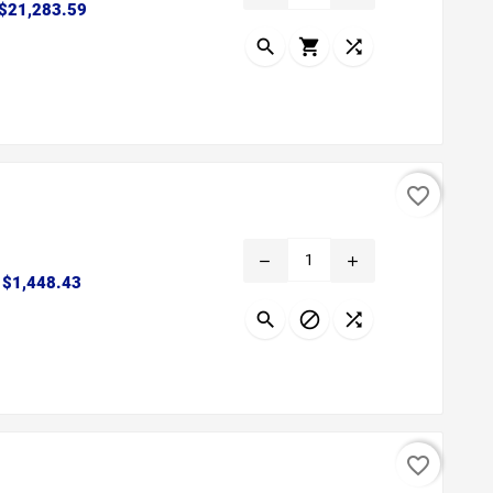
Precio
$21,283.59



favorite_border
remove
add
Precio
$1,448.43



favorite_border