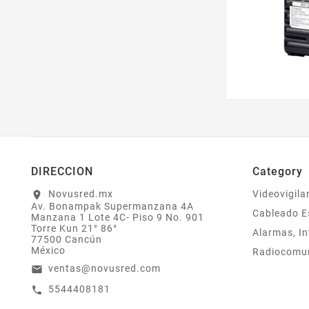
DIRECCION
Category
Novusred.mx
Videovigila
location_on
Av. Bonampak Supermanzana 4A
Cableado E
Manzana 1 Lote 4C- Piso 9 No. 901
Torre Kun 21° 86°
Alarmas, In
77500 Cancún
México
Radiocomu
ventas@novusred.com
email
5544408181
call