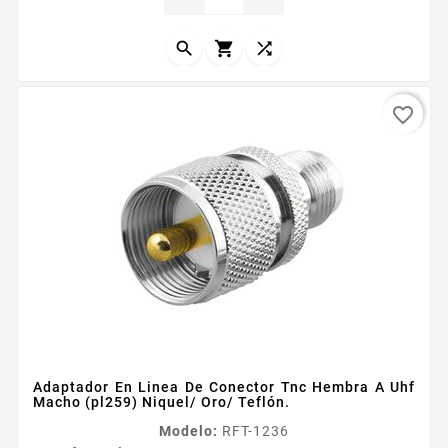
Celular Cuerpo de Bronce Niquelado Contacto Central
Oro Aislante Dieleacutectrico Tefloacuten



favorite_border
Adaptador En Linea De Conector Tnc Hembra A Uhf
Macho (pl259) Niquel/ Oro/ Teflón.
Modelo:
RFT-1236