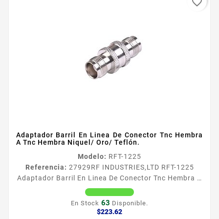
favorite_border
Adaptador Barril En Linea De Conector Tnc Hembra
A Tnc Hembra Niquel/ Oro/ Teflón.
Modelo:
RFT-1225
Referencia:
27929
RF INDUSTRIES,LTD RFT-1225
Adaptador Barril En Linea De Conector Tnc Hembra A
Tnc Hembra Niquel/ Oro/ Teflón. Adaptador Barril en
Liacutenea de Conector TNC Hembra a TNC Hembra
63
En Stock
Disponible.
Tipo de Adaptador Barril de Conector TNC Hembra a
Precio
$223.62