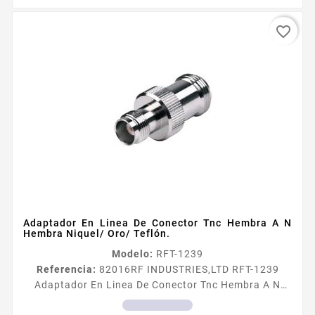
favorite_border
Adaptador En Linea De Conector Tnc Hembra A N
Hembra Niquel/ Oro/ Teflón.
Modelo:
RFT-1239
Referencia:
82016
RF INDUSTRIES,LTD RFT-1239
Adaptador En Linea De Conector Tnc Hembra A N
Hembra Niquel/ Oro/ Teflón. Adaptador en