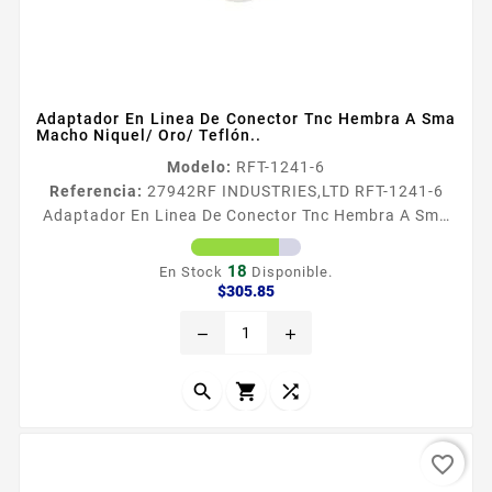
Adaptador En Linea De Conector Tnc Hembra A Sma
Macho Niquel/ Oro/ Teflón..
Modelo:
RFT-1241-6
Referencia:
27942
RF INDUSTRIES,LTD RFT-1241-6
Adaptador En Linea De Conector Tnc Hembra A Sma
Macho Niquel/ Oro/ Teflón.. Adaptador en
Liacutenea de Conector TNC Hembra a SMA Macho
18
En Stock
Disponible.
Tipo de adaptador De conector TNC Hembra a SMA
Precio
$305.85
Macho Modo de Montaje En linea Cuerpo de Bronce
remove
add
Niquelado Contacto central Oro Aislante
Dieleacutectrico Tefloacuten



favorite_border