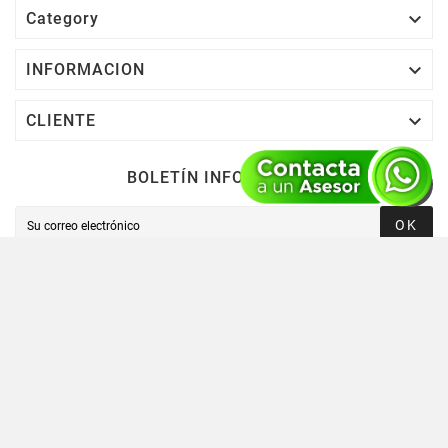

Category

INFORMACION

CLIENTE
BOLETÍN INFORMATIVO
OK
Novusred © 2021 Todos Los Derechos Reservados,