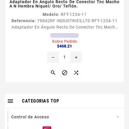
Adaptador En Ángulo Recto De Conector Tnc Macho
A N Hembra Niquel/ Oro/ Teflón.
Modelo:
RFT-1234-11
Referencia:
79842
RF INDUSTRIES,LTD RFT-1234-11
Adaptador En Ángulo Recto De Conector Tnc Macho
A N Hembra Niquel/ Oro/ Teflón. Adaptador en
Aacutengulo Recto de Conector TNC Macho a N
Sobre Pedido
Precio
Hembra Tipo de Adaptador TNC Macho a N Hembra
$468.21
Modo de Montaje Aacutengulo Recto Cuerpo de
remove
add
bronce Niquelado Contacto Central Oro Aislante
Dieleacutectrico Tefloacuten Pregunte por tiempo de
entrega




CATEGORIAS TOP
Control de Acceso

HOT