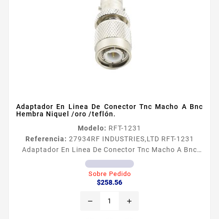
Adaptador En Linea De Conector Tnc Macho A Bnc
Hembra Niquel /oro /teflón.
Modelo:
RFT-1231
Referencia:
27934
RF INDUSTRIES,LTD RFT-1231
Adaptador En Linea De Conector Tnc Macho A Bnc
Hembra Niquel /oro /teflón. Adaptador de Conector
TNC Macho a Conector BNC Hembra Tipo de
Sobre Pedido
Precio
Adaptador De Conector TNC Macho a BNC Hembra
$258.56
Modo de Montaje En Liacutenea Cuerpo de Bronce
remove
add
Niquelado Contacto Central Oro Aislante
Dieleacutectrico Tefloacuten