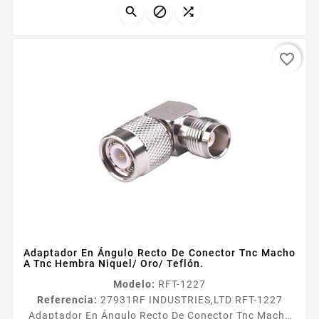



favorite_border
Adaptador En Ángulo Recto De Conector Tnc Macho
A Tnc Hembra Niquel/ Oro/ Teflón.
Modelo:
RFT-1227
Referencia:
27931
RF INDUSTRIES,LTD RFT-1227
Adaptador En Ángulo Recto De Conector Tnc Macho