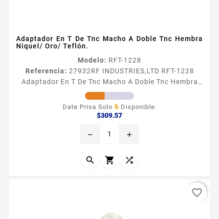
Adaptador En T De Tnc Macho A Doble Tnc Hembra
Niquel/ Oro/ Teflón.
Modelo:
RFT-1228
Referencia:
27932
RF INDUSTRIES,LTD RFT-1228
Adaptador En T De Tnc Macho A Doble Tnc Hembra
Niquel/ Oro/ Teflón. Adaptador en T de TNC Macho a
Doble TNC Hembra Tipo de Adaptador De Conector
6
Date Prisa Solo
Disponible.
TNC Macho a Doble TNC Hembra Modo de Montaje En
Precio
$309.57
T 50 Ohm Cuerpo de Bronce Niquelado Contacto
remove
add
Central Oro Aislante Dieleacutectrico Tefloacuten



favorite_border