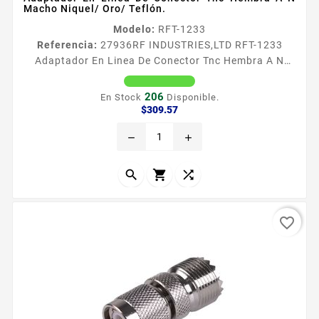
Macho Niquel/ Oro/ Teflón.
Modelo:
RFT-1233
Referencia:
27936
RF INDUSTRIES,LTD RFT-1233
Adaptador En Linea De Conector Tnc Hembra A N
Macho Niquel/ Oro/ Teflón. Adaptador en Liacutenea
de Conector TNC Hembra a N Macho Tipo de
206
En Stock
Disponible.
adaptador De Conector TNC Hembra a N Macho
Precio
$309.57
Modo de Montaje En Liacutenea Cuerpo de Bronce
remove
add
Niquelado Contacto Central Oro Aislante
Dieleacutectrico Tefloacuten



favorite_border