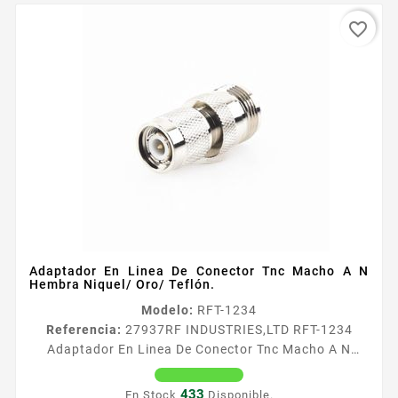
favorite_border
Adaptador En Linea De Conector Tnc Macho A N
Hembra Niquel/ Oro/ Teflón.
Modelo:
RFT-1234
Referencia:
27937
RF INDUSTRIES,LTD RFT-1234
Adaptador En Linea De Conector Tnc Macho A N
Hembra Niquel/ Oro/ Teflón. Adaptador en
Liacutenea de Conector TNC Macho a N Hembra Tipo
433
En Stock
Disponible.