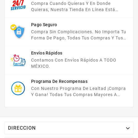
Compra Cuando Quieras Y En Donde
Quieras, Nuestra Tienda En Línea Está
Disponible Las 24 Hrs Del Día, Los 7 Días De
La Semana.
Pago Seguro
Compra Sin Complicaciones. No Importa Tu
Forma De Pago, Todas Tus Compras Y Tus
Datos Están Protegidos Con Nosotros.
Envíos Rápidos
Contamos Con Envíos Rápidos A TODO
MÉXICO.
Programa De Recompensas
Con Nuestro Programa De Lealtad ¡compra
Y Gana! Todas Tus Compras Mayores A
$2,000 MXN Bonifican A Tu Monedero
Electrónico El 1% Del Total De Tu Compra, El
Cuál Podrás Utilizar A Partir De Tu Siguiente
Compra O Acumularlos.

DIRECCION