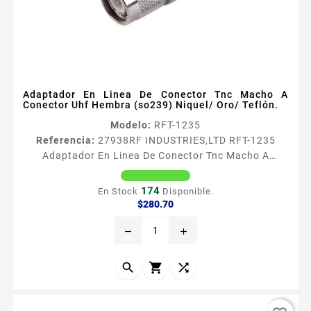
Adaptador En Linea De Conector Tnc Macho A
Conector Uhf Hembra (so239) Niquel/ Oro/ Teflón.
Modelo:
RFT-1235
Referencia:
27938
RF INDUSTRIES,LTD RFT-1235
Adaptador En Linea De Conector Tnc Macho A
Conector Uhf Hembra (so239) Niquel/ Oro/ Teflón.
Adaptador en Liacutenea de Conector TNC Macho a
174
En Stock
Disponible.
UHF Hembra SO239 Tipo de Adaptador De conector
Precio
$280.70
TNC Macho a UHF Hembra SO239 Modo de Montaje
remove
add
En Liacutenea Cuerpo de Bronce Niquelado Contacto
Central Oro Aislante Dieleacutectrico Tefloacuten


