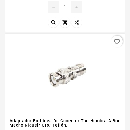
TNC Hembra Modo de Montaje En Liacutenea Cuerpo
remove
add
de Bronce Niquelado Contacto Central Oro Aislante
Dieleacutectrico Tefloacuten



favorite_border
Adaptador En Linea De Conector Tnc Hembra A Bnc
Macho Niquel/ Oro/ Teflón.