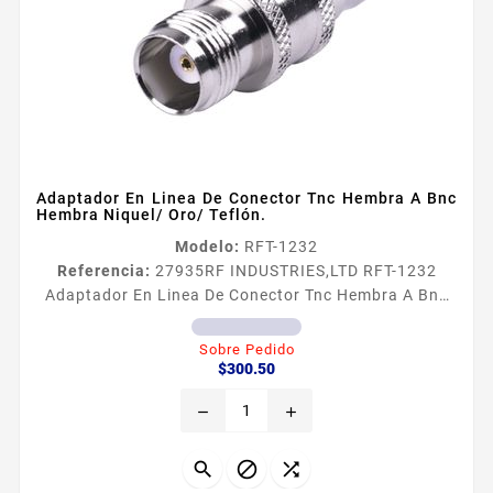
Adaptador En Linea De Conector Tnc Hembra A Bnc
Hembra Niquel/ Oro/ Teflón.
Modelo:
RFT-1232
Referencia:
27935
RF INDUSTRIES,LTD RFT-1232
Adaptador En Linea De Conector Tnc Hembra A Bnc
Hembra Niquel/ Oro/ Teflón. Adaptador en
Liacutenea de Conector TNC Hembra a BNC Hembra
Sobre Pedido
Precio
Tipo de Adaptador De Conector TNC Hembra a BNC
$300.50
Hembra Modo de Montaje En Liacutenea Cuerpo de
remove
add
Bronce Niquelado Contacto central Oro Aislante
Dieleacutectrico Tefloacuten


