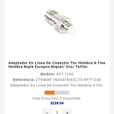
Adaptador En Linea De Conector Tnc Hembra A Fme
Hembra Niple Europeo Niquel/ Oro/ Teflón.
Modelo:
RFT-1240
Referencia:
27940
RF INDUSTRIES,LTD RFT-1240
Adaptador En Linea De Conector Tnc Hembra A Fme
Hembra Niple Europeo Niquel/ Oro/ Teflón.
Adaptador en Liacutenea de Conector TNC Hembra a
9
Date Prisa Solo
Disponible.
FME Hembra Niple Europeo Niacutequel Oro
Precio
$228.04
Tefloacuten Tipo de Adaptador De Conector TNC
remove
add
Hembra a FME Hembra Modo de Montaje En linea