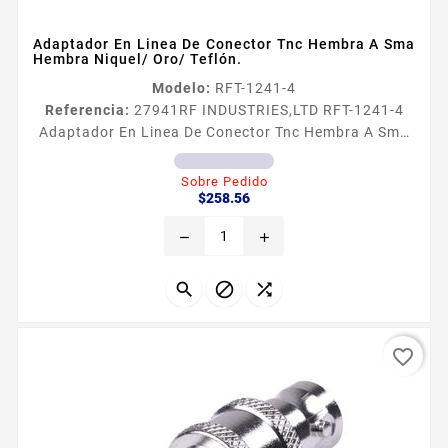
Adaptador En Linea De Conector Tnc Hembra A Sma
Hembra Niquel/ Oro/ Teflón.
Modelo:
RFT-1241-4
Referencia:
27941
RF INDUSTRIES,LTD RFT-1241-4
Adaptador En Linea De Conector Tnc Hembra A Sma
Hembra Niquel/ Oro/ Teflón. Adaptador de Conector
TNC Hembra a SMA Hembra​ Tipo de adaptador De
Sobre Pedido
Precio
Conector TNC Hembra a SMA Hembra Modo de
$258.56
Montaje En linea Celular Mot Cuerpo de Bronce
remove
add
Niquelado Contacto central Oro Aislante
Dieleacutectrico Tefloacuten Pregunte por
Disponibilidad



favorite_border