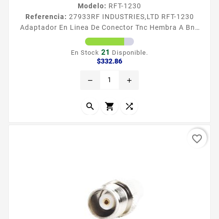
Modelo:
RFT-1230
Referencia:
27933
RF INDUSTRIES,LTD RFT-1230
Adaptador En Linea De Conector Tnc Hembra A Bnc
Macho Niquel/ Oro/ Teflón. Adaptador de Conector
TNC Hembra a BNC Macho Tipo de adaptador De
21
En Stock
Disponible.
conector TNC Hembra a BNC Macho Modo de
Precio
$332.86
Montaje En linea Cuerpo de Bronce Niquelado
remove
add
Contacto central Oro Aislante Dieleacutectrico
Tefloacuten



favorite_border