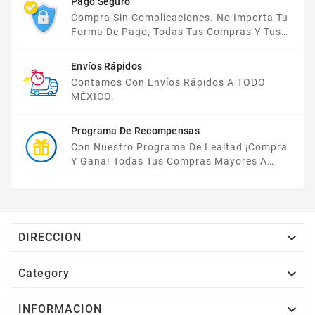
Pago Seguro
Compra Sin Complicaciones. No Importa Tu
Forma De Pago, Todas Tus Compras Y Tus
Datos Están Protegidos Con Nosotros.
Envíos Rápidos
Contamos Con Envíos Rápidos A TODO
MÉXICO.
Programa De Recompensas
Con Nuestro Programa De Lealtad ¡compra
Y Gana! Todas Tus Compras Mayores A
$2,000 MXN Bonifican A Tu Monedero
Electrónico El 1% Del Total De Tu Compra, El
Cuál Podrás Utilizar A Partir De Tu Siguiente
Compra O Acumularlos.

DIRECCION

Category

INFORMACION