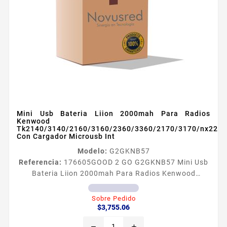
Mini Usb Bateria Liion 2000mah Para Radios
Kenwood
Tk2140/3140/2160/3160/2360/3360/2170/3170/nx220/
Con Cargador Microusb Int
Modelo:
G2GKNB57
Referencia:
176605
GOOD 2 GO G2GKNB57 Mini Usb
Bateria Liion 2000mah Para Radios Kenwood
Tk2140/3140/2160/3160/2360/3360/2170/3170/nx220/
Con Cargador Microusb Int Batería con cargador
Sobre Pedido
Precio
Micro USB interconstruido GOOD 2 GO de LiIon
$3,755.06
de 2000 mAh Tiene un LED indicador de nivel de
remove
add