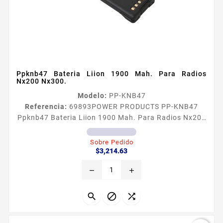
Ppknb47 Bateria Liion 1900 Mah. Para Radios
Nx200 Nx300.
Modelo:
PP-KNB47
Referencia:
69893
POWER PRODUCTS PP-KNB47
Ppknb47 Bateria Liion 1900 Mah. Para Radios Nx200
Nx300. Batería LiIon 1900 mAh Para Radios NX200
NX300 Celdas Japonesas Son fabricadas con los
Sobre Pedido
Precio
más rigurosos controles de calidad Pista flexible
$3,214.63
interconstruida que las hacen las más seguras
remove
add
Celdas japonesas adheridas con epóxido para evitar
vibraciones o movimiento Carcasas más fuertes de
ABS puro sin reciclaje y selladas...


