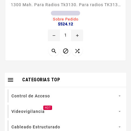
1300 Mah. Para Radios Tk3130. Para radios TK3130
¡Incluye garantía de un año
Sobre Pedido
Precio
$524.12
remove
add




CATEGORIAS TOP
Control de Acceso

HOT
Videovigilancia

Cableado Estructurado
