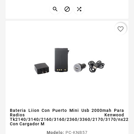
interconstruida que las hacen las más seguras
Celdas japonesas adheridas con epóxido para evitar



vibraciones o...
favorite_border
Bateria Liion Con Puerto Mini Usb 2000mah Para
Radios Kenwood
Tk2140/3140/2160/3160/2360/3360/2170/3170/nx220/
Con Cargador M
Modelo:
PC-KNB57