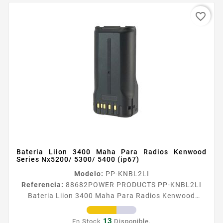
favorite_border
Bateria Liion 3400 Maha Para Radios Kenwood
Series Nx5200/ 5300/ 5400 (ip67)
Modelo:
PP-KNBL2LI
Referencia:
88682
POWER PRODUCTS PP-KNBL2LI
Bateria Liion 3400 Maha Para Radios Kenwood
Series Nx5200/ 5300/ 5400 (ip67) Bateriacutea LiIon
3100 mAh para radios Kenwood series NX5200 5300
13
En Stock
Disponible.