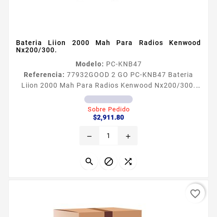
Bateria Liion 2000 Mah Para Radios Kenwood
Nx200/300.
Modelo:
PC-KNB47
Referencia:
77932
GOOD 2 GO PC-KNB47 Bateria
Liion 2000 Mah Para Radios Kenwood Nx200/300.
Batería con cargador Micro USB interconstruido
GOOD 2 GO de LiIon de 2000 mAh Tiene un LED
Sobre Pedido
Precio
indicador de nivel de carga en la batería y con
$2,911.80
contactos grandes para quedar en cualquier
remove
add
cargador Incluye Cable USB Adaptador de pared
Adaptador USB para encendedor de 12Vcc del
automóvil La batería puede ser cargada en el radio...



favorite_border