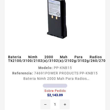
Bateria Nimh 2000 Mah Para Radios
Tk2100/3100/2102(a)/3102(a)/2102g/3102g/260/270/2
Modelo:
PP-KNB15
Referencia:
74691
POWER PRODUCTS PP-KNB15
Bateria Nimh 2000 Mah Para Radios
Tk2100/3100/2102(a)/3102(a)/2102g/3102g/260/270/2
Batería NiMH 2000 mAh para radios
Sobre Pedido
Precio
TK210031002102A3102A 2102G3102G260270272
$2,143.09
360370372 Son fabricadas con los más rigurosos
remove
add
controles de calidad Pista flexible