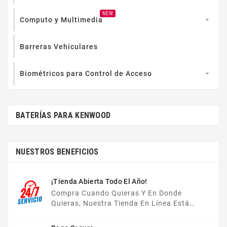
NEW
Computo y Multimedia

Barreras Vehiculares
Biométricos para Control de Acceso

BATERÍAS PARA KENWOOD
NUESTROS BENEFICIOS
¡Tienda Abierta Todo El Año!
Compra Cuando Quieras Y En Donde
Quieras, Nuestra Tienda En Línea Está
Disponible Las 24 Hrs Del Día, Los 7 Días De
La Semana.