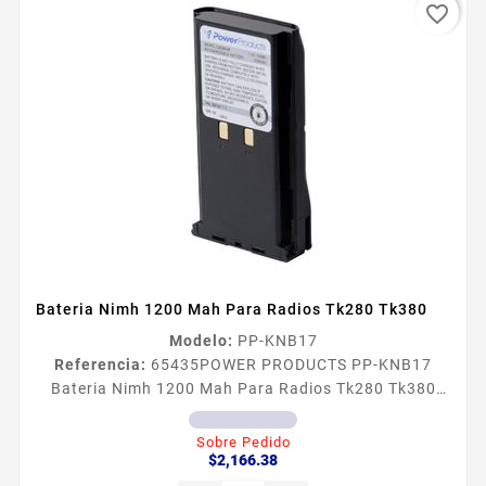
favorite_border
Bateria Nimh 1200 Mah Para Radios Tk280 Tk380
Modelo:
PP-KNB17
Referencia:
65435
POWER PRODUCTS PP-KNB17
Bateria Nimh 1200 Mah Para Radios Tk280 Tk380
Batería de NiMH 1200 mAh para Radios Kenwood
TK190 TK280 TK290 TK380 TK390 TK480 TK490
Sobre Pedido
Precio
TK5400 Son fabricadas con los más rigurosos
$2,166.38
controles de calidad Pista flexible