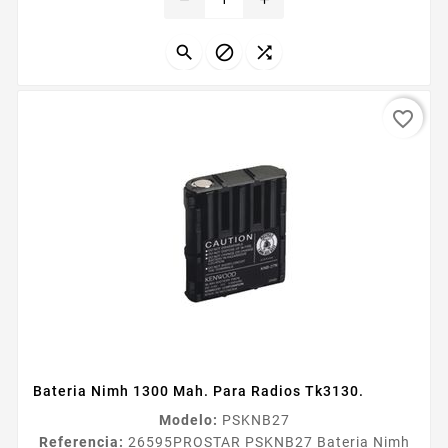
carga en la batería y con contactos grandes para
quedar en cualquier cargador Incluye Cable USB
Adaptador de pared Adaptador USB para...



favorite_border
Bateria Nimh 1300 Mah. Para Radios Tk3130.
Modelo:
PSKNB27
Referencia:
26595
PROSTAR PSKNB27 Bateria Nimh