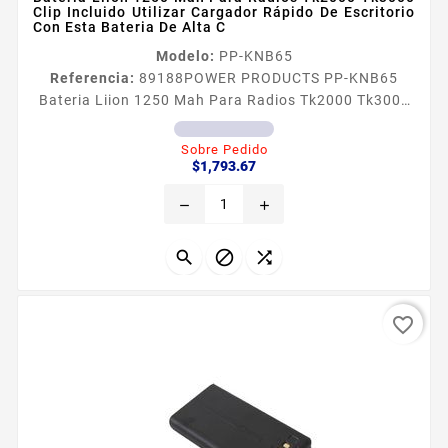
Clip Incluido Utilizar Cargador Rápido De Escritorio
Con Esta Bateria De Alta C
Modelo:
PP-KNB65
Referencia:
89188
POWER PRODUCTS PP-KNB65
Bateria Liion 1250 Mah Para Radios Tk2000 Tk3000
Clip Incluido Utilizar Cargador Rápido De Escritorio
Con Esta Bateria De Alta C Batería LiIon 1250 mAh
Sobre Pedido
Precio
para radios TK2000 TK3000 clip Incluido utilizar
$1,793.67
cargador rápido de escritorio con esta batería de alta
remove
add
capacidad Alternativa para la batería KNB65L
original de 1520 mAh Clip incluido y clips de repuesto
disponibles en...



favorite_border