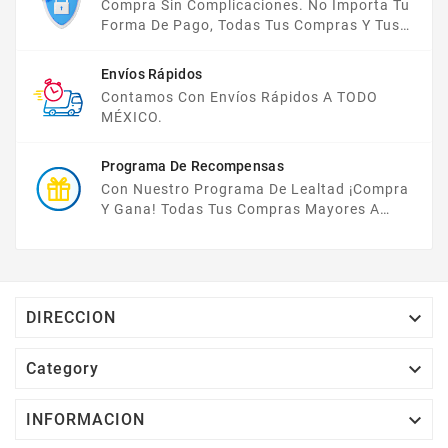
Compra Sin Complicaciones. No Importa Tu
Forma De Pago, Todas Tus Compras Y Tus
Datos Están Protegidos Con Nosotros.
Envíos Rápidos
Contamos Con Envíos Rápidos A TODO
MÉXICO.
Programa De Recompensas
Con Nuestro Programa De Lealtad ¡compra
Y Gana! Todas Tus Compras Mayores A
$2,000 MXN Bonifican A Tu Monedero
Electrónico El 1% Del Total De Tu Compra, El
Cuál Podrás Utilizar A Partir De Tu Siguiente
Compra O Acumularlos.

DIRECCION

Category

INFORMACION