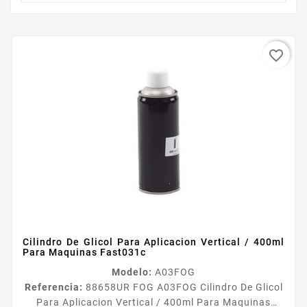
favorite_border
Cilindro De Glicol Para Aplicacion Vertical / 400ml
Para Maquinas Fast031c
Modelo:
A03FOG
Referencia:
88658
UR FOG A03FOG Cilindro De Glicol
Para Aplicacion Vertical / 400ml Para Maquinas