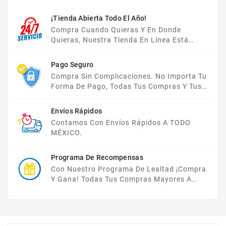
¡Tienda Abierta Todo El Año!
Compra Cuando Quieras Y En Donde
Quieras, Nuestra Tienda En Línea Está
Disponible Las 24 Hrs Del Día, Los 7 Días De
La Semana.
Pago Seguro
Compra Sin Complicaciones. No Importa Tu
Forma De Pago, Todas Tus Compras Y Tus
Datos Están Protegidos Con Nosotros.
Envíos Rápidos
Contamos Con Envíos Rápidos A TODO
MÉXICO.
Programa De Recompensas
Con Nuestro Programa De Lealtad ¡compra
Y Gana! Todas Tus Compras Mayores A
$2,000 MXN Bonifican A Tu Monedero
Electrónico El 1% Del Total De Tu Compra, El
Cuál Podrás Utilizar A Partir De Tu Siguiente
Compra O Acumularlos.