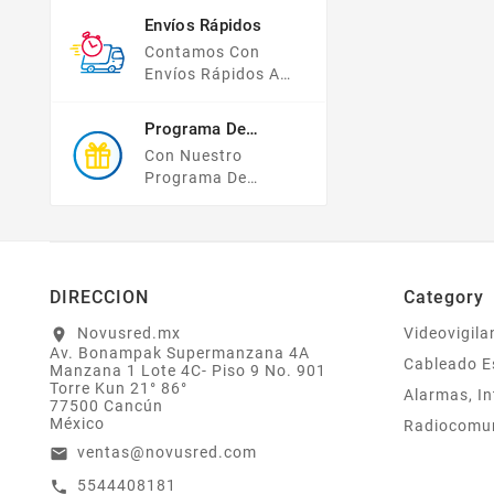
Pago, Todas Tus
Envíos Rápidos
Compras Y Tus
Contamos Con
Datos Están
Envíos Rápidos A
Protegidos Con
TODO MÉXICO.
Nosotros.
Programa De
Recompensas
Con Nuestro
Programa De
Lealtad ¡compra Y
Gana! Todas Tus
Compras Mayores A
$2,000 MXN
Bonifican A Tu
DIRECCION
Category
Monedero
Electrónico El 1% Del
Novusred.mx
Videovigila
location_on
Av. Bonampak Supermanzana 4A
Total De Tu Compra,
Cableado E
Manzana 1 Lote 4C- Piso 9 No. 901
El Cuál Podrás
Torre Kun 21° 86°
Alarmas, In
Utilizar A Partir De
77500 Cancún
Tu Siguiente Compra
México
Radiocomu
O Acumularlos.
ventas@novusred.com
email
5544408181
call