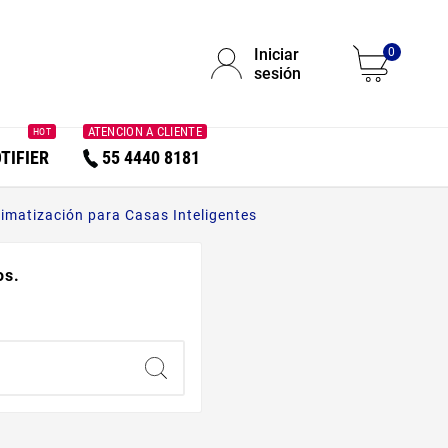
Iniciar
0
sesión
ATENCION A CLIENTE
HOT
TIFIER
55 4440 8181
limatización para Casas Inteligentes
os.