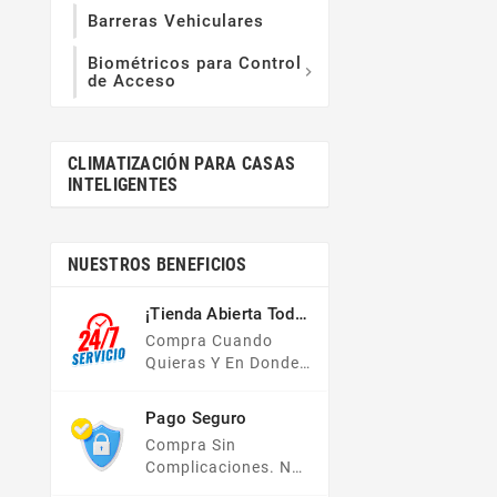
Barreras Vehiculares
Biométricos para Control

de Acceso
CLIMATIZACIÓN PARA CASAS
INTELIGENTES
NUESTROS BENEFICIOS
¡Tienda Abierta Todo
El Año!
Compra Cuando
Quieras Y En Donde
Quieras, Nuestra
Tienda En Línea Está
Pago Seguro
Disponible Las 24
Compra Sin
Hrs Del Día, Los 7
Complicaciones. No
Días De La Semana.
Importa Tu Forma De