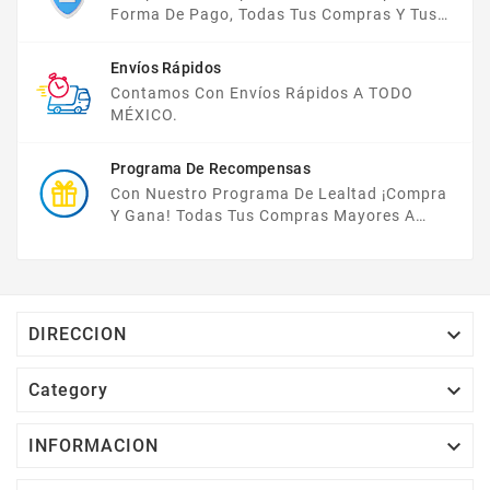
Forma De Pago, Todas Tus Compras Y Tus
Datos Están Protegidos Con Nosotros.
Envíos Rápidos
Contamos Con Envíos Rápidos A TODO
MÉXICO.
Programa De Recompensas
Con Nuestro Programa De Lealtad ¡compra
Y Gana! Todas Tus Compras Mayores A
$2,000 MXN Bonifican A Tu Monedero
Electrónico El 1% Del Total De Tu Compra, El
Cuál Podrás Utilizar A Partir De Tu Siguiente
Compra O Acumularlos.

DIRECCION

Category

INFORMACION