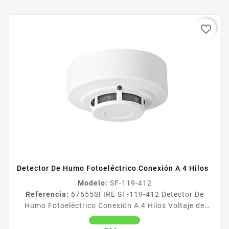
favorite_border
Detector De Humo Fotoeléctrico Conexión A 4 Hilos
Modelo:
SF-119-412
Referencia:
67655
SFIRE SF-119-412 Detector De
Humo Fotoeléctrico Conexión A 4 Hilos Voltaje de
operacioacuten 12 Vcc Consumo de corriente 80 mA
en alarma y 30 mA en Reposo Malla metaacutelica