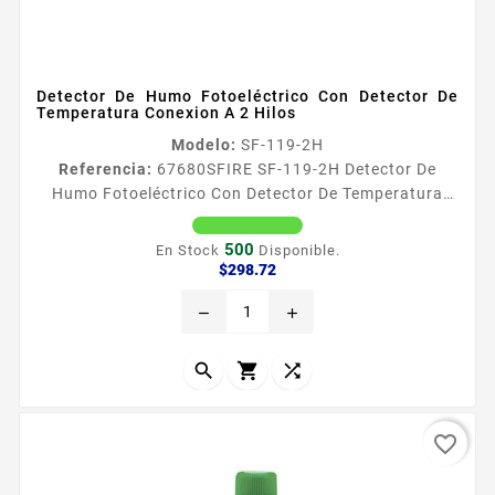
Detector De Humo Fotoeléctrico Con Detector De
Temperatura Conexion A 2 Hilos
Modelo:
SF-119-2H
Referencia:
67680
SFIRE SF-119-2H Detector De
Humo Fotoeléctrico Con Detector De Temperatura
Conexion A 2 Hilos Temperatura de 57 plusmn 5
Voltaje de operacioacuten 108 33 Vcc Consumo de
500
En Stock
Disponible.
corriente 80 mA en alarma y 30 en Reposo Maya
Precio
$298.72
metaacutelica protectora de polvo Dimensiones 52
remove
add
mm alto x 99 mm diaacutemetro Incluye base ​
LISTADO UL 1 antildeo de garantia



favorite_border