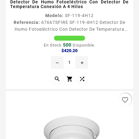
Detector De Humo Fotoeléctrico Con Detector De
Temperatura Conexión A 4 Hilos
Modelo:
SF-119-4H12
Referencia:
67667
SFIRE SF-119-4H12 Detector De
Humo Fotoeléctrico Con Detector De Temperatura
Conexión A 4 Hilos Temperatura de 57 plusmn 5
Voltaje de operacioacuten 12 Vcc Consumo de
500
En Stock
Disponible.
corriente 80 mA en alarma y 30 mA en Reposo Maya
Precio
$420.20
metaacutelica protectora de polvo Dimensiones 52
remove
add
mm alto x 99 mm diaacutemetro Incluye base Listado
UL 1 antildeo de garantia



favorite_border