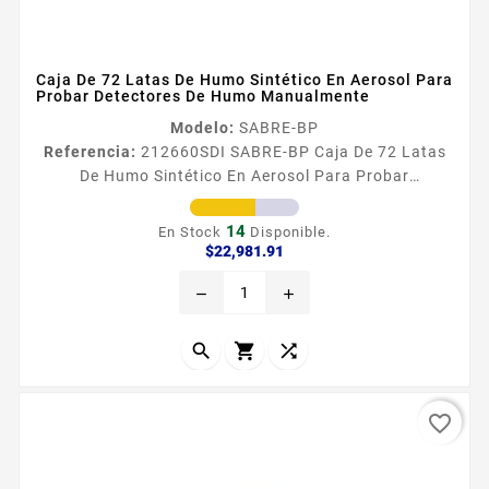
Caja De 72 Latas De Humo Sintético En Aerosol Para
Probar Detectores De Humo Manualmente
Modelo:
SABRE-BP
Referencia:
212660
SDI SABRE-BP Caja De 72 Latas
De Humo Sintético En Aerosol Para Probar
Detectores De Humo Manualmente El probador de
detectores de humo Smoke Sabre tiene el costo mas
14
En Stock
Disponible.
bajo por prueba de los probadores que ofrece SDi Fire
Precio
$22,981.91
Es 100 biodegradable y libre de silicona Es facil de
remove
add
usar y no genera acumulacion en los detectores El
probador de detectores de humo Smoke Sabre ofrece
el costo maacutes bajo...



favorite_border