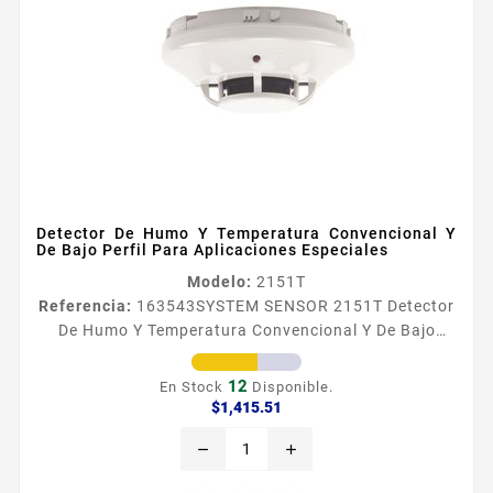
Detector De Humo Y Temperatura Convencional Y
De Bajo Perfil Para Aplicaciones Especiales
Modelo:
2151T
Referencia:
163543
SYSTEM SENSOR 2151T Detector
De Humo Y Temperatura Convencional Y De Bajo
Perfil Para Aplicaciones Especiales Disentildeo de
bajo perfil Provisto de LEDs que destellan indicando
12
En Stock
Disponible.
el estado operativo Termistor electroacutenico de
Precio
$1,415.51
temperatura fija de 57 degC Se monta
remove
add
faacutecilmente en la base B114LPBT no incluida El
campo de medicioacuten de sensibilidad del detector