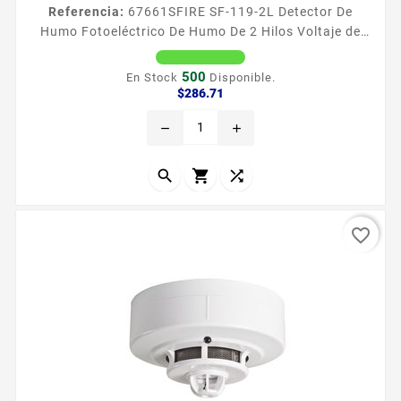
Referencia:
67661
SFIRE SF-119-2L Detector De
Humo Fotoeléctrico De Humo De 2 Hilos Voltaje de
operacion 108 33Vcc El consumo en espera 80 mA y
de alarma 45 mA en reposo Proteccioacuten
500
En Stock
Disponible.
antipolvo malla metaacutelica Dimensiones 42 mm
Precio
$286.71
alto x 99 mm diaacutemetro Incluye de base Listado
remove
add
UL 1 antildeo de garantia



favorite_border