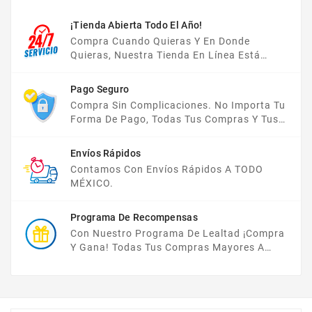
¡Tienda Abierta Todo El Año!
Compra Cuando Quieras Y En Donde
Quieras, Nuestra Tienda En Línea Está
Disponible Las 24 Hrs Del Día, Los 7 Días De
La Semana.
Pago Seguro
Compra Sin Complicaciones. No Importa Tu
Forma De Pago, Todas Tus Compras Y Tus
Datos Están Protegidos Con Nosotros.
Envíos Rápidos
Contamos Con Envíos Rápidos A TODO
MÉXICO.
Programa De Recompensas
Con Nuestro Programa De Lealtad ¡compra
Y Gana! Todas Tus Compras Mayores A
$2,000 MXN Bonifican A Tu Monedero
Electrónico El 1% Del Total De Tu Compra, El
Cuál Podrás Utilizar A Partir De Tu Siguiente
Compra O Acumularlos.