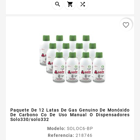
satisface los requerimientos...



favorite_border
Paquete De 12 Latas De Gas Genuino De Monóxido
De Carbono Co De Uso Manual O Dispensadores
Solo330/solo332
Modelo:
SOLOC6-BP
Referencia:
218746