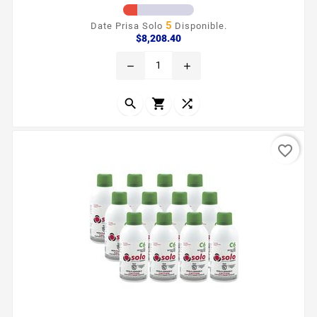
5
Date Prisa Solo
Disponible.
Precio
$8,208.40
remove
add



favorite_border