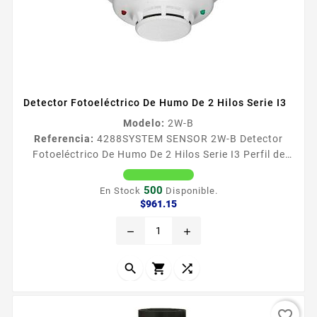
Detector Fotoeléctrico De Humo De 2 Hilos Serie I3
Modelo:
2W-B
Referencia:
4288
SYSTEM SENSOR 2W-B Detector
Fotoeléctrico De Humo De 2 Hilos Serie I3 Perfil de
422 cms 166 es el maacutes bajo de la industria Led
visible para ver el estado de la operacioacuten
500
En Stock
Disponible.
Funciones de auto diagnoacutestico de
Precio
$961.15
mantenimiento Cubierta y pantalla contra insectos
remove
add
Faacutecil limpieza



favorite_border