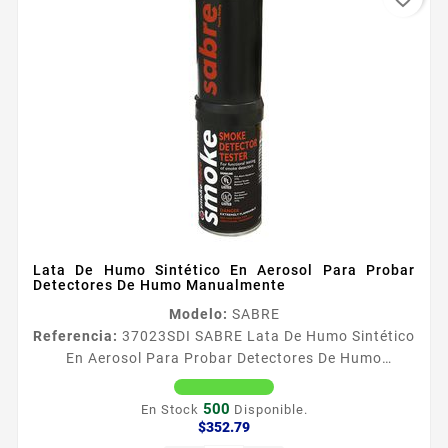
Lata De Humo Sintético En Aerosol Para Probar
Detectores De Humo Manualmente
Modelo:
SABRE
Referencia:
37023
SDI SABRE Lata De Humo Sintético
En Aerosol Para Probar Detectores De Humo
Manualmente El probador de detectores de humo
Smoke Sabre tiene el costo mas bajo por prueba de
500
En Stock
Disponible.
los probadores que ofrece SDi Fire Es 100
Precio
$352.79
biodegradable y libre de silicona Es facil de usar y no