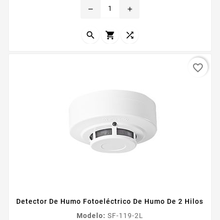
remove
add
genera acumulacion en los detectores El probador de
detectores de humo Smoke Sabre ofrece el costo
maacutes bajo por prueba de...



favorite_border
Detector De Humo Fotoeléctrico De Humo De 2 Hilos
Modelo:
SF-119-2L