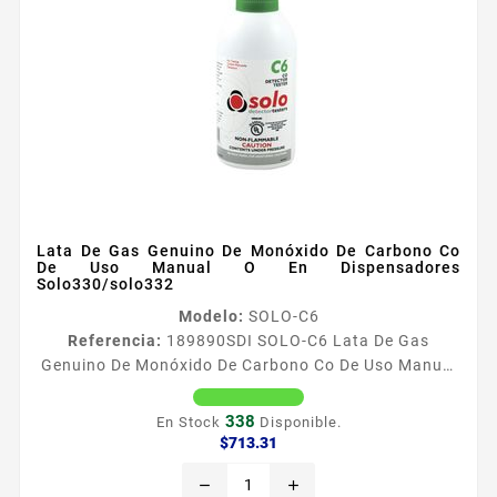
Lata De Gas Genuino De Monóxido De Carbono Co
De Uso Manual O En Dispensadores
Solo330/solo332
Modelo:
SOLO-C6
Referencia:
189890
SDI SOLO-C6 Lata De Gas
Genuino De Monóxido De Carbono Co De Uso Manual
O En Dispensadores Solo330/solo332 Solo C6 Solo
C6 proporciona una forma raacutepida y sencilla de
338
En Stock
Disponible.
cumplir con los requisitos de la legislacioacuten
Precio
$713.31
sobre pruebas de detectores de CO mediante la
remove
add
introduccioacuten de CO real en la celda de