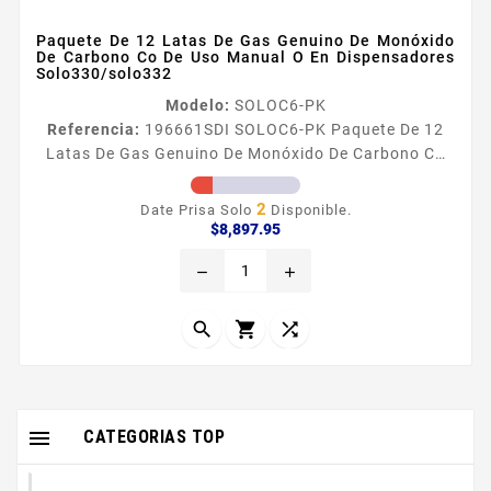
Paquete De 12 Latas De Gas Genuino De Monóxido
De Carbono Co De Uso Manual O En Dispensadores
Solo330/solo332
Modelo:
SOLOC6-PK
Referencia:
196661
SDI SOLOC6-PK Paquete De 12
Latas De Gas Genuino De Monóxido De Carbono Co
De Uso Manual O En Dispensadores Solo330/solo332
Solo C6 Solo C6 proporciona una forma raacutepida
2
Date Prisa Solo
Disponible.
y sencilla de cumplir con los requisitos de la
Precio
$8,897.95
legislacioacuten sobre pruebas de detectores de CO
remove
add
mediante la introduccioacuten de CO real en la celda
de deteccioacuten del detector Como el primer
comprobador de detectores...




CATEGORIAS TOP