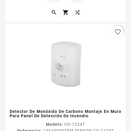
deteccioacuten del detector Como el primer
comprobador de detectores de CO clasificado...



favorite_border
Detector De Monóxido De Carbono Montaje En Muro
Para Panel De Detección De Incendio
Modelo:
CO-1224T
Referencia:
13645
SYSTEM SENSOR CO-1224T