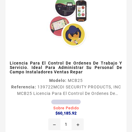
Licencia Para El Control De Ordenes De Trabajo Y
Servicio. Ideal Para Administrar Su Personal De
Campo Instaladores Ventas Repar
Modelo:
MCB25
Referencia:
139722
MCDI SECURITY PRODUCTS, INC
MCB25 Licencia Para El Control De Ordenes De
Trabajo Y Servicio. Ideal Para Administrar Su
Personal De Campo Instaladores Ventas Repar
Sobre Pedido
Precio
Compatible con las tres versiones de Securithor v2
$60,185.92
231 Ideal para empresas que tienen personal que
remove
add
trabaja fuera de oficina Administre tiempos de