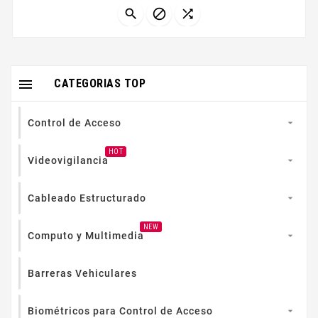
años preparado para el futuro...




CATEGORIAS TOP
Control de Acceso

HOT
Videovigilancia

Cableado Estructurado

NEW
Computo y Multimedia

Barreras Vehiculares
Biométricos para Control de Acceso
