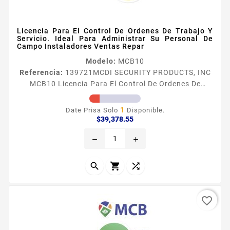
Licencia Para El Control De Ordenes De Trabajo Y
Servicio. Ideal Para Administrar Su Personal De
Campo Instaladores Ventas Repar
Modelo:
MCB10
Referencia:
139721
MCDI SECURITY PRODUCTS, INC
MCB10 Licencia Para El Control De Ordenes De
Trabajo Y Servicio. Ideal Para Administrar Su
Personal De Campo Instaladores Ventas Repar
1
Date Prisa Solo
Disponible.
Compatible con las tres versiones de Securithor v2
Precio
$39,378.55
231 Ideal para empresas que tienen personal que
remove
add
trabaja fuera de oficina Administre tiempos de
actividades ordenes de trabajo visita a clientes
rondines etc Para 10 usuarios Mission...



favorite_border