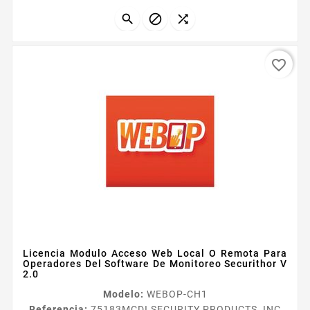
actividades ordenes de trabajo visita a clientes
rondines etc Para 25 usuarios Mission...



favorite_border
Licencia Modulo Acceso Web Local O Remota Para
Operadores Del Software De Monitoreo Securithor V
2.0
Modelo:
WEBOP-CH1
Referencia:
75183
MCDI SECURITY PRODUCTS, INC