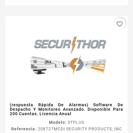
favorite_border
(respuesta Rápida De Alarmas) Software De
Despacho Y Monitoreo Avanzado. Disponible Para
200 Cuentas. Licencia Anual
Modelo:
STPLUS
Referencia:
208727
MCDI SECURITY PRODUCTS, INC