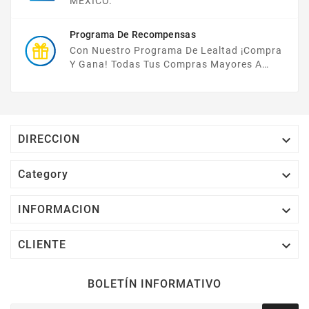
MÉXICO.
Programa De Recompensas
Con Nuestro Programa De Lealtad ¡compra
Y Gana! Todas Tus Compras Mayores A
$2,000 MXN Bonifican A Tu Monedero
Electrónico El 1% Del Total De Tu Compra, El
Cuál Podrás Utilizar A Partir De Tu Siguiente
Compra O Acumularlos.

DIRECCION

Category

INFORMACION

CLIENTE
BOLETÍN INFORMATIVO