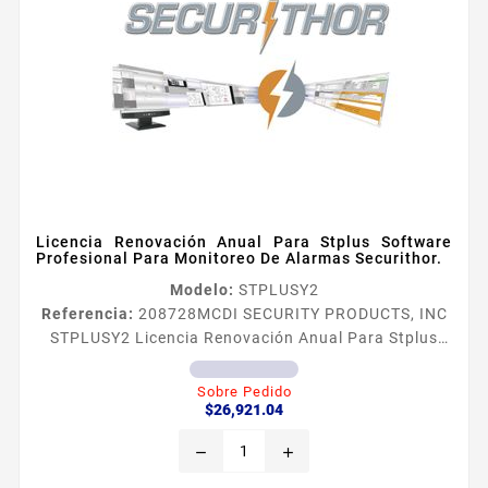
Licencia Renovación Anual Para Stplus Software
Profesional Para Monitoreo De Alarmas Securithor.
Modelo:
STPLUSY2
Referencia:
208728
MCDI SECURITY PRODUCTS, INC
STPLUSY2 Licencia Renovación Anual Para Stplus
Software Profesional Para Monitoreo De Alarmas
Securithor. Securithor V2 Renovación Anual Software
Sobre Pedido
Precio
para monitoreo de Alarmas SECURITHOR es el
$26,921.04
software de MCDI para la administración de
remove
add
centrales de monitoreo basado en la experiencia del
desarrollo de SAMM y WinSAMM durante más de 20