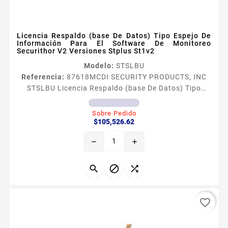
Licencia Respaldo (base De Datos) Tipo Espejo De
Información Para El Software De Monitoreo
Securithor V2 Versiones Stplus St1v2
Modelo:
STSLBU
Referencia:
87618
MCDI SECURITY PRODUCTS, INC
STSLBU Licencia Respaldo (base De Datos) Tipo
Espejo De Información Para El Software De
Monitoreo Securithor V2 Versiones Stplus St1v2 El
Sobre Pedido
Precio
modulo permite respaldar la informacion tipo espejo
$105,526.62
base de datos del software de monitoreo de alarmas
remove
add
en un punto B al momento que se llegara a dañar el
equipo en punto A puede iniciar de forma inmediara a
trabajar el software...



favorite_border