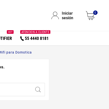
Iniciar
0
sesión
ATENCION A CLIENTE
HOT
TIFIER
55 4440 8181
Wifi para Domotica
os.