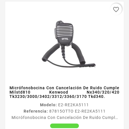
favorite_border
Micrófonobocina Con Cancelación De Ruido Cumple
Milstd810 Kenwood Nx340/320/420
Tk3230/3000/3402/3312/3360/3170 Tkd340.
Modelo:
E2-RE2KA5111
Referencia:
87815
OTTO E2-RE2KA5111
Micrófonobocina Con Cancelación De Ruido Cumple
Milstd810 Kenwood Nx340/320/420