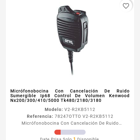
favorite_border
Micrófonobocina Con Cancelación De Ruido
Sumergible Ip68 Control De Volumen Kenwood
Nx200/300/410/5000 Tk480/2180/3180
Modelo:
V2-R2KB5112
Referencia:
78247
OTTO V2-R2KB5112
Micrófonobocina Con Cancelación De Ruido
Sumergible Ip68 Control De Volumen Kenwood
Nx200/300/410/5000 Tk480/2180/3180
1
Date Prisa Solo
Disponible.