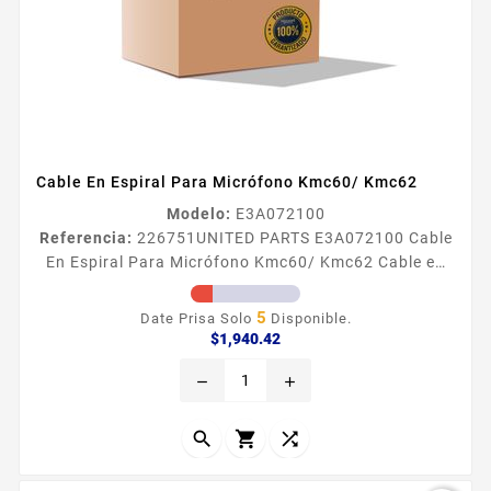
Cable En Espiral Para Micrófono Kmc60/ Kmc62
Modelo:
E3A072100
Referencia:
226751
UNITED PARTS E3A072100 Cable
En Espiral Para Micrófono Kmc60/ Kmc62 Cable en
espiral para microacutefono KMC60 KMC62
5
Date Prisa Solo
Disponible.
Precio
$1,940.42
remove
add


