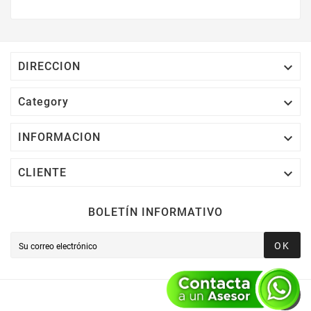
$2,000 MXN Bonifican A Tu Monedero
Electrónico El 1% Del Total De Tu Compra, El
Cuál Podrás Utilizar A Partir De Tu Siguiente
Compra O Acumularlos.

DIRECCION

Category

INFORMACION

CLIENTE
BOLETÍN INFORMATIVO
OK