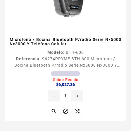
Micrófono / Bocina Bluetooth P/radio Serie Nx5000
Nx3000 Y Teléfono Celular
Modelo:
BTH-600
Referencia:
96274
PRYME BTH-600 Micrófono /
Bocina Bluetooth P/radio Serie Nx5000 Nx3000 Y
Teléfono Celular MICRÓFONO BOCINA BLUETOOTH
PRADIO SERIE NX5000 NX3000 Y TELÉFONO
Sobre Pedido
Precio
CELULAR Micrófono con reducción de ruido Control
$6,027.36
de Volumen con botones laterales Rango de
remove
add
operación de hasta 10 metros Conector de
auriculares incorporado de 35 mm para mayor
privacidad y seguridad Contesta sus llamadas



telefonicas desde el...