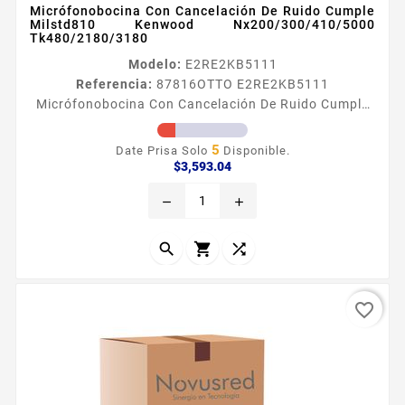
Micrófonobocina Con Cancelación De Ruido Cumple
Milstd810 Kenwood Nx200/300/410/5000
Tk480/2180/3180
Modelo:
E2RE2KB5111
Referencia:
87816
OTTO E2RE2KB5111
Micrófonobocina Con Cancelación De Ruido Cumple
Milstd810 Kenwood Nx200/300/410/5000
Tk480/2180/3180 MicroacutefonoBocina REVO NC1
5
Date Prisa Solo
Disponible.
compatible con Kenwood NX200 300 410 5000
Precio
$3,593.04
TK480 2180 3180 Microacutefono con
remove
add
cancelacioacuten de ruido Proteccioacuten contra
polvo y humedad cumpliendo con estaacutendar IP54
Adaptador Jack para audiacutefono de 35 mm Giro



de clip trasero de...
favorite_border