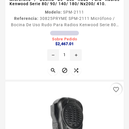
Kenwood Serie 80/ 90/ 140/ 180/ Nx200/ 410.
Modelo:
SPM-2111
Referencia:
30825
PRYME SPM-2111 Micrófono /
Bocina De Uso Rudo Para Radios Kenwood Serie 80/
90/ 140/ 180/ Nx200/ 410. MICRÓFONO BOCINA
PROFESIONAL RESISTENTE AL AGUA Diseño modular
Sobre Pedido
Precio
que permite intercambio de cables dañados en
$2,467.01
campo Entrada de jack para conectar un audífono
remove
add
estándar de 35 mm opcional Clip rotatorio de
360° Cubierta robusta de policarbonato para uso
rudo Cumple con norma IP56 MICRÓFONO BOCINA...



favorite_border